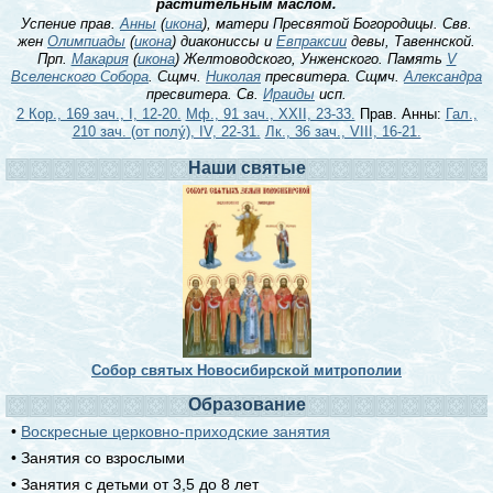
растительным маслом.
Успение прав.
Анны
(
икона
), матери Пресвятой Богородицы. Свв.
жен
Олимпиады
(
икона
) диакониссы и
Евпраксии
девы, Тавеннской.
Прп.
Макария
(
икона
) Желтоводского, Унженского. Память
V
Вселенского Собора
. Сщмч.
Николая
пресвитера. Сщмч.
Александра
пресвитера. Св.
Ираиды
исп.
2 Кор., 169 зач., I, 12-20.
Мф., 91 зач., XXII, 23-33.
Прав. Анны:
Гал.,
210 зач. (от полу́), IV, 22-31.
Лк., 36 зач., VIII, 16-21.
Наши святые
Собор святых Новосибирской митрополии
Образование
•
Воскресные церковно-приходские занятия
• Занятия со взрослыми
• Занятия с детьми от 3,5 до 8 лет