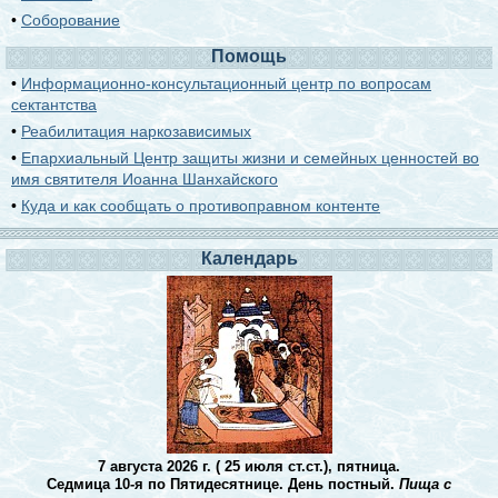
•
Соборование
Помощь
•
Информационно-консультационный центр по вопросам
сектантства
•
Реабилитация наркозависимых
•
Епархиальный Центр защиты жизни и семейных ценностей во
имя святителя Иоанна Шанхайского
•
Куда и как сообщать о противоправном контенте
Календарь
7 августа 2026 г. ( 25 июля ст.ст.), пятница.
Седмица 10-я по Пятидесятнице. День постный.
Пища с