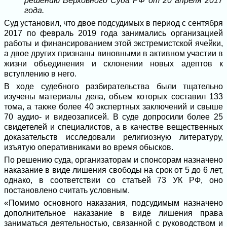
решению Верховного Суда РФ от 20 апреля 2017
года.
Суд установил, что двое подсудимых в период с сентября
2017 по февраль 2019 года занимались организацией
работы и финансированием этой экстремистской ячейки,
а двое других признаны виновными в активном участии в
жизни объединения и склонении новых адептов к
вступлению в него.
В ходе судебного разбирательства были тщательно
изучены материалы дела, объем которых составил 133
тома, а также более 40 экспертных заключений и свыше
70 аудио- и видеозаписей. В суде допросили более 25
свидетелей и специалистов, а в качестве вещественных
доказательств исследовали религиозную литературу,
изъятую оперативниками во время обысков.
По решению суда, организаторам и спонсорам назначено
наказание в виде лишения свободы на срок от 5 до 6 лет,
однако, в соответствии со статьей 73 УК РФ, оно
постановлено считать условным.
«Помимо основного наказания, подсудимым назначено
дополнительное наказание в виде лишения права
заниматься деятельностью, связанной с руководством и