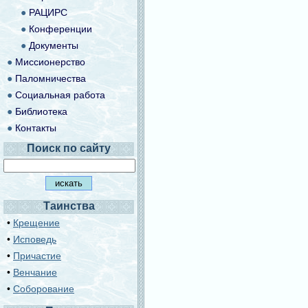
●
РАЦИРС
●
Конференции
●
Документы
●
Миссионерство
●
Паломничества
●
Социальная работа
●
Библиотека
●
Контакты
Поиск по сайту
Таинства
•
Крещение
•
Исповедь
•
Причастие
•
Венчание
•
Соборование