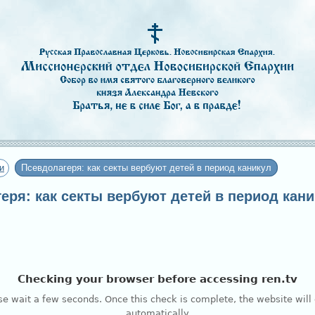
и
Псевдолагеря: как секты вербуют детей в период каникул
геря: как секты вербуют детей в период кан