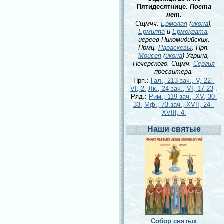
Пятидесятнице.
Поста
нет.
Сщмчч.
Ермолая
(
икона
),
Ермиппа
и
Ермократа
,
иереев Никомидийских.
Прмц.
Параскевы
. Прп.
Моисея
(
икона
) Угрина,
Печерского. Сщмч.
Сергия
пресвитера.
Прп.:
Гал., 213 зач., V, 22 -
VI, 2.
Лк., 24 зач., VI, 17-23
.
Ряд.:
Рим., 119 зач., XV, 30-
33.
Мф., 73 зач., XVII, 24 -
XVIII, 4.
Наши святые
Собор святых