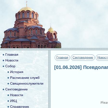
●
Главная
Главная
Сектоведение
Новост
●
Новости
●
Собор
[01.06.2026] Псевдола
●
История
●
Расписание служб
●
Священнослужители
●
Сектоведение
●
Новости
●
ИКЦ
●
Справочник