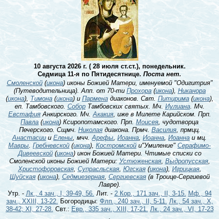
10 августа 2026 г. ( 28 июля ст.ст.), понедельник.
Седмица 11-я по Пятидесятнице.
Поста нет.
Смоленской
(
икона
) иконы Божией Матери, именуемой "Одигитрия"
(Путеводительница). Апп. от 70-ти
Прохора
(
икона
),
Никанора
(
икона
),
Тимона
(
икона
) и
Пармена
диаконов. Свт.
Питирима
(
икона
),
еп. Тамбовского.
Собор
Тамбовских святых. Мч.
Иулиана
. Мч.
Евстафия
Анкирского. Мч.
Акакия
, иже в Милете Карийском. Прп.
Павла
(
икона
) Ксиропотамского. Прп.
Моисея
, чудотворца
Печерского. Сщмч.
Николая
диакона. Прмч.
Василия
, прмцц.
Анастасии
и
Елены
, мчч.
Арефы
,
Иоанна
,
Иоанна
,
Иоанна
и мц.
Мавры
.
Гребневской
(
икона
),
Костромской
и"Умиление"
Серафимо-
Дивеевской
(
икона
) икон Божией Матери. Чтимые списки со
Смоленской иконы Божией Матери:
Устюженская
,
Выдропусская
,
Христофоровская
,
Супрасльская
,
Югская
(
икона
),
Игрицкая
,
Шуйская
(
икона
),
Седмиезерная
,
Сергиевская
(в Троице-Сергиевой
Лавре).
Утр. -
Лк., 4 зач., I, 39-49, 56.
Лит. -
2 Кор., 171 зач., II, 3-15.
Мф., 94
зач., XXIII, 13-22.
Богородицы:
Флп., 240 зач., II, 5-11.
Лк., 54 зач., X,
38-42; XI, 27-28.
Свт.:
Евр., 335 зач., XIII, 17-21.
Лк., 24 зач., VI, 17-23
.