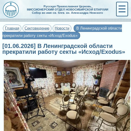
☰
Русская Православная Церковь
МИССИОНЕРСКИЙ ОТДЕЛ НОВОСИБИРСКОЙ ЕПАРХИИ
Собор во имя св. блгв. кн. Александра Невского
Главная
Сектоведение
Новости
В Ленинградской области
прекратили работу секты «Исход/Еxodus»
[01.06.2026] В Ленинградской области
прекратили работу секты «Исход/Еxodus»