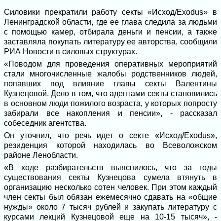
Силовики прекратили работу секты «Исход/Еxodus» в
Ленинградской области, где ее глава следила за людьми
с помощью камер, отбирала деньги и пенсии, а также
заставляла покупать литературу ее авторства, сообщили
РИА Новости в силовых структурах.
«Поводом для проведения оперативных мероприятий
стали многочисленные жалобы родственников людей,
попавших под влияние главы секты Валентины
Кузнецовой. Дело в том, что адептами секты становились
в основном люди пожилого возраста, у которых попросту
забирали все накопления и пенсии», - рассказал
собеседник агентства.
Он уточнил, что речь идет о секте «Исход/Еxodus»,
резиденция которой находилась во Всеволожском
районе Ленобласти.
«В ходе разбирательств выяснилось, что за годы
существования секты Кузнецова сумела втянуть в
организацию несколько сотен человек. При этом каждый
член секты был обязан ежемесячно сдавать на «общие
нужды» около 7 тысяч рублей и закупать литературу с
курсами лекций Кузнецовой еще на 10-15 тысяч», -