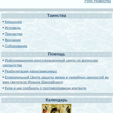
РИА Новости
Таинства
•
Крещение
•
Исповедь
•
Причастие
•
Венчание
•
Соборование
Помощь
•
Информационно-консультационный центр по вопросам
сектантства
•
Реабилитация наркозависимых
•
Епархиальный Центр защиты жизни и семейных ценностей во
имя святителя Иоанна Шанхайского
•
Куда и как сообщать о противоправном контенте
Календарь