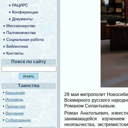
●
РАЦИРС
●
Конференции
●
Документы
●
Миссионерство
●
Паломничества
●
Социальная работа
●
Библиотека
●
Контакты
Поиск по сайту
Таинства
•
Крещение
28 мая митрополит Новосиби
•
Исповедь
Всемирного русского народн
Романом Силантьевым.
•
Причастие
Роман Анатольевич, известн
•
Венчание
занимающейся изучением 
•
Соборование
неоязычества, экстремистск