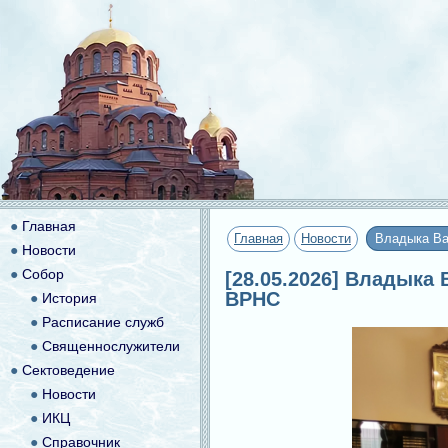
●
Главная
Главная
Новости
Владыка Ва
●
Новости
●
Собор
[28.05.2026] Владыка
ВРНС
●
История
●
Расписание служб
●
Священнослужители
●
Сектоведение
●
Новости
●
ИКЦ
●
Справочник