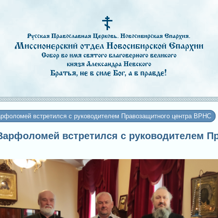
рфоломей встретился с руководителем Правозащитного центра ВРНС
 Варфоломей встретился с руководителем П