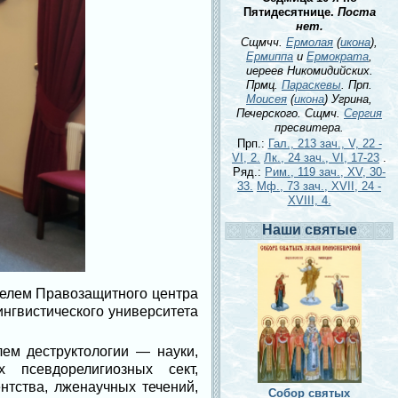
Пятидесятнице.
Поста
нет.
Сщмчч.
Ермолая
(
икона
),
Ермиппа
и
Ермократа
,
иереев Никомидийских.
Прмц.
Параскевы
. Прп.
Моисея
(
икона
) Угрина,
Печерского. Сщмч.
Сергия
пресвитера.
Прп.:
Гал., 213 зач., V, 22 -
VI, 2.
Лк., 24 зач., VI, 17-23
.
Ряд.:
Рим., 119 зач., XV, 30-
33.
Мф., 73 зач., XVII, 24 -
XVIII, 4.
Наши святые
телем Правозащитного центра
нгвистического университета
лем деструктологии — науки,
 псевдорелигиозных сект,
нтства, лженаучных течений,
Собор святых