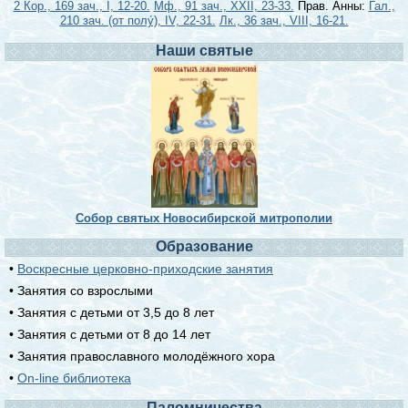
2 Кор., 169 зач., I, 12-20.
Мф., 91 зач., XXII, 23-33.
Прав. Анны:
Гал.,
210 зач. (от полу́), IV, 22-31.
Лк., 36 зач., VIII, 16-21.
Наши святые
Собор святых Новосибирской митрополии
Образование
•
Воскресные церковно-приходские занятия
• Занятия со взрослыми
• Занятия с детьми от 3,5 до 8 лет
• Занятия с детьми от 8 до 14 лет
• Занятия православного молодёжного хора
•
On-line библиотека
Паломничества