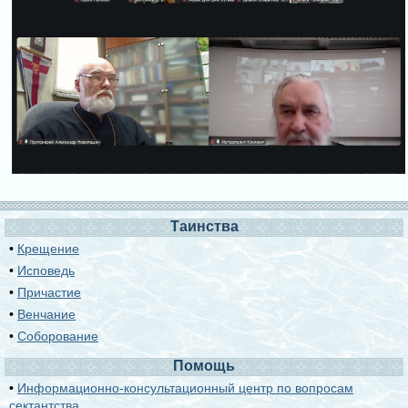
Таинства
•
Крещение
•
Исповедь
•
Причастие
•
Венчание
•
Соборование
Помощь
•
Информационно-консультационный центр по вопросам
сектантства