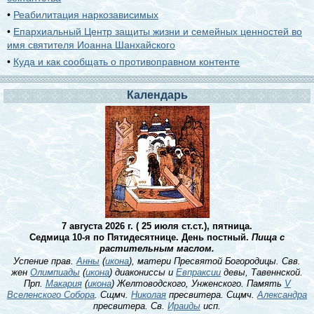
•
Реабилитация наркозависимых
•
Епархиальный Центр защиты жизни и семейных ценностей во
имя святителя Иоанна Шанхайского
•
Куда и как сообщать о противоправном контенте
Календарь
7 августа 2026 г. ( 25 июля ст.ст.), пятница.
Седмица 10-я по Пятидесятнице. День постный.
Пища с
растительным маслом.
Успение прав.
Анны
(
икона
), матери Пресвятой Богородицы. Свв.
жен
Олимпиады
(
икона
) диакониссы и
Евпраксии
девы, Тавеннской.
Прп.
Макария
(
икона
) Желтоводского, Унженского. Память
V
Вселенского Собора
. Сщмч.
Николая
пресвитера. Сщмч.
Александра
пресвитера. Св.
Ираиды
исп.