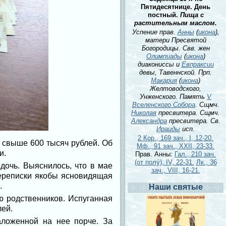
Пятидесятнице. День
постный.
Пища с
растительным маслом.
Успение прав.
Анны
(
икона
),
матери Пресвятой
Богородицы. Свв. жен
Олимпиады
(
икона
)
диакониссы и
Евпраксии
девы, Тавеннской. Прп.
Макария
(
икона
)
Желтоводского,
Унженского. Память
V
Вселенского Собора
. Сщмч.
Николая
пресвитера. Сщмч.
Александра
пресвитера. Св.
Ираиды
исп.
2 Кор., 169 зач., I, 12-20.
 свыше 600 тысяч рублей. Об
Мф., 91 зач., XXII, 23-33.
и.
Прав. Анны:
Гал., 210 зач.
(от полу́), IV, 22-31.
Лк., 36
дочь. Выяснилось, что в мае
зач., VIII, 16-21.
переписки якобы ясновидящая
.
Наши святые
ю родственников. Испуганная
лей.
ложенной на нее порче. За