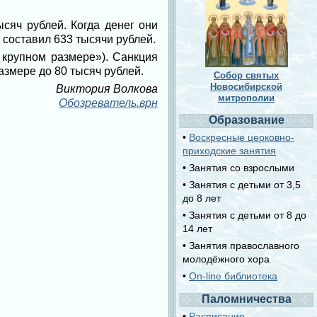
сяч рублей. Когда денег они
 составил 633 тысячи рублей.
 крупном размере»). Санкция
азмере до 80 тысяч рублей.
Собор святых
Новосибирской
Виктория Волкова
митрополии
Обозреватель.врн
Образование
•
Воскресные церковно-
приходские занятия
• Занятия со взрослыми
• Занятия с детьми от 3,5
до 8 лет
• Занятия с детьми от 8 до
14 лет
• Занятия православного
молодёжного хора
•
On-line библиотека
Паломничества
•
Расписание