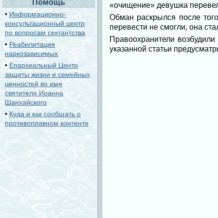
Помощь
«очищение» девушка перевел
•
Информационно-
Обман раскрылся после того
консультационный центр
перевести не смогли, она ст
по вопросам сектантства
Правоохранители возбудили 
•
Реабилитация
указанной статьи предусматр
наркозависимых
•
Епархиальный Центр
защиты жизни и семейных
ценностей во имя
святителя Иоанна
Шанхайского
•
Куда и как сообщать о
противоправном контенте