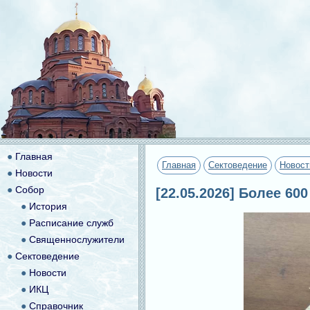
●
Главная
Главная
Сектоведение
Новост
●
Новости
●
Собор
[22.05.2026] Более 6
●
История
●
Расписание служб
●
Священнослужители
●
Сектоведение
●
Новости
●
ИКЦ
●
Справочник