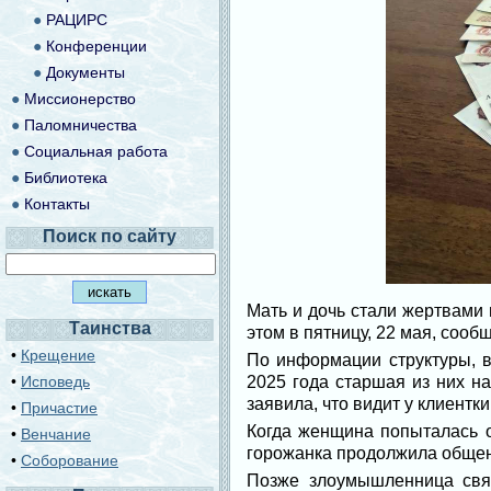
●
РАЦИРС
●
Конференции
●
Документы
●
Миссионерство
●
Паломничества
●
Социальная работа
●
Библиотека
●
Контакты
Поиск по сайту
Мать и дочь стали жертвами
Таинства
этом в пятницу, 22 мая, соо
•
Крещение
По информации структуры, в
•
Исповедь
2025 года старшая из них н
заявила, что видит у клиентки
•
Причастие
Когда женщина попыталась о
•
Венчание
горожанка продолжила общени
•
Соборование
Позже злоумышленница свя