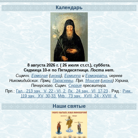
Календарь
8 августа 2026 г. ( 26 июля ст.ст.), суббота.
Седмица 10-я по Пятидесятнице.
Поста нет.
Сщмчч.
Ермолая
(
икона
),
Ермиппа
и
Ермократа
, иереев
Никомидийских. Прмц.
Параскевы
. Прп.
Моисея
(
икона
) Угрина,
Печерского. Сщмч.
Сергия
пресвитера.
Прп.:
Гал., 213 зач., V, 22 - VI, 2.
Лк., 24 зач., VI, 17-23
. Ряд.:
Рим.,
119 зач., XV, 30-33.
Мф., 73 зач., XVII, 24 - XVIII, 4.
Наши святые