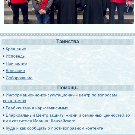
Таинства
•
Крещение
•
Исповедь
•
Причастие
•
Венчание
•
Соборование
Помощь
•
Информационно-консультационный центр по вопросам
сектантства
•
Реабилитация наркозависимых
•
Епархиальный Центр защиты жизни и семейных ценностей во
имя святителя Иоанна Шанхайского
•
Куда и как сообщать о противоправном контенте