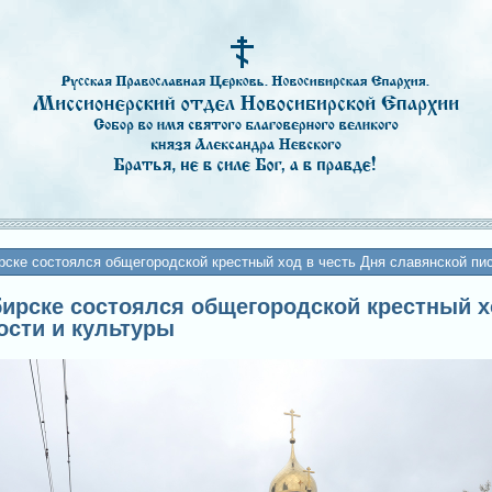
рске состоялся общегородской крестный ход в честь Дня славянской пи
ибирске состоялся общегородской крестный х
ости и культуры