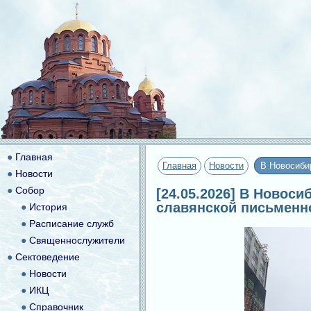
●
Главная
Главная
Новости
В Новосиби
●
Новости
●
Собор
[24.05.2026] В Новос
славянской письменн
●
История
●
Расписание служб
●
Священнослужители
●
Сектоведение
●
Новости
●
ИКЦ
●
Справочник