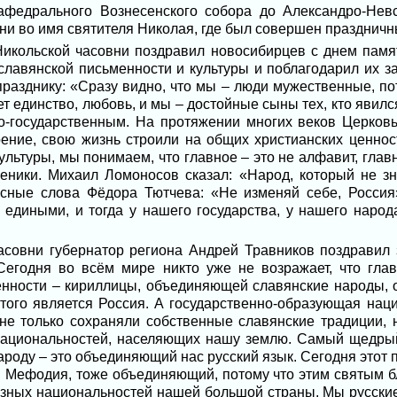
афедрального Вознесенского собора до Александро-Невс
ни во имя святителя Николая, где был совершен празднич
икольской часовни поздравил новосибирцев с днем памя
лавянской письменности и культуры и поблагодарил их за
празднику: «Сразу видно, что мы – люди мужественные, по
ет единство, любовь, и мы – достойные сыны тех, кто явилс
о-государственным. На протяжении многих веков Церковь
ение, свою жизнь строили на общих христианских ценнос
ультуры, мы понимаем, что главное – это не алфавит, главн
еники. Михаил Ломоносов сказал: «Народ, который не зн
асные слова Фёдора Тютчева: «Не изменяй себе, Росси
 едиными, и тогда у нашего государства, у нашего народ
асовни губернатор региона Андрей Травников поздравил
«Сегодня во всём мире никто уже не возражает, что гла
енности – кириллицы, объединяющей славянские народы,
того является Россия. А государственно-образующая на
не только сохраняли собственные славянские традиции,
 национальностей, населяющих нашу землю. Самый щедрый
ароду – это объединяющий нас русский язык. Сегодня этот 
 Мефодия, тоже объединяющий, потому что этим святым бл
зных национальностей нашей большой страны. Мы русские, 