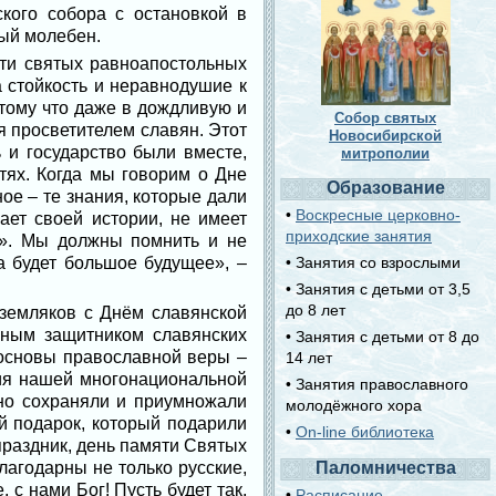
кого собора с остановкой в
ный молебен.
ти святых равноапостольных
 стойкость и неравнодушие к
тому что даже в дождливую и
Собор святых
я просветителем славян. Этот
Новосибирской
 и государство были вместе,
митрополии
тях. Когда мы говорим о Дне
Образование
ое – те знания, которые дали
•
Воскресные церковно-
ает своей истории, не имеет
приходские занятия
я». Мы должны помнить и не
а будет большое будущее», –
• Занятия со взрослыми
• Занятия с детьми от 3,5
до 8 лет
 земляков с Днём славянской
вным защитником славянских
• Занятия с детьми от 8 до
 основы православной веры –
14 лет
ция нашей многонациональной
• Занятия православного
 но сохраняли и приумножали
молодёжного хора
 подарок, который подарили
•
On-line библиотека
праздник, день памяти Святых
агодарны не только русские,
Паломничества
с нами Бог! Пусть будет так,
•
Расписание