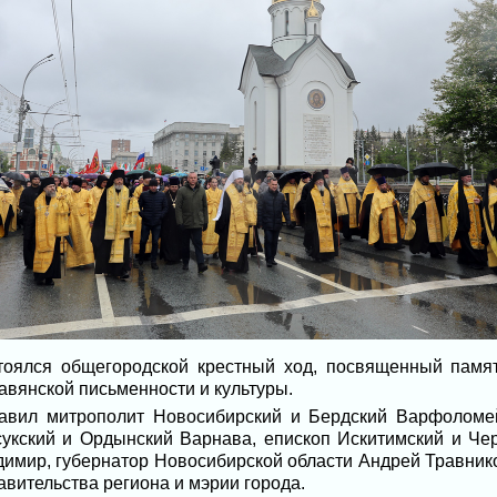
тоялся общегородской крестный ход, посвященный памя
вянской письменности и культуры.
авил митрополит Новосибирский и Бердский Варфоломей
укский и Ордынский Варнава, епископ Искитимский и Че
димир, губернатор Новосибирской области Андрей Травник
авительства региона и мэрии города.