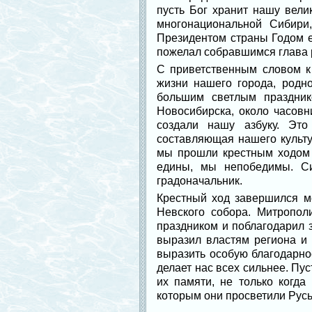
пусть Бог хранит нашу вели
многонациональной Сибири
Президентом страны Годом е
пожелал собравшимся глава 
С приветственным словом к
жизни нашего города, родн
большим светлым праздник
Новосибирска, около часовн
создали нашу азбуку. Это
составляющая нашего культур
мы прошли крестным ходом 
едины, мы непобедимы. С
градоначальник.
Крестный ход завершился м
Невского собора. Митропо
праздником и поблагодарил 
выразил властям региона и 
выразить особую благодарнос
делает нас всех сильнее. Пу
их памяти, не только когд
которым они просветили Русь