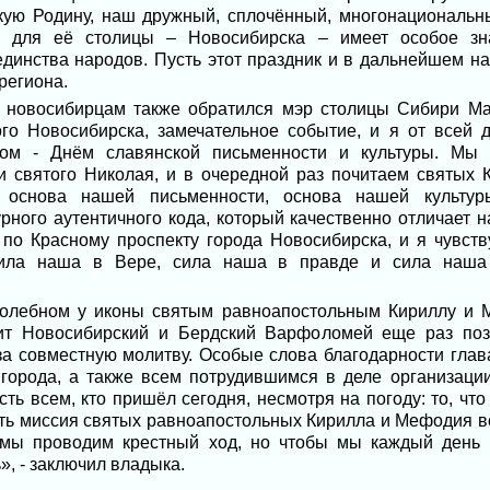
кую Родину, наш дружный, сплочённый, многонациональн
, для её столицы – Новосибирска – имеет особое зн
динства народов. Пусть этот праздник и в дальнейшем нас
региона.
 новосибирцам также обратился мэр столицы Сибири Ма
ого Новосибирска, замечательное событие, и я от всей 
ом - Днём славянской письменности и культуры. Мы
и святого Николая, и в очередной раз почитаем святых
 основа нашей письменности, основа нашей культур
ного аутентичного кода, который качественно отличает н
по Красному проспекту города Новосибирска, и я чувств
ила наша в Вере, сила наша в правде и сила наша в
олебном у иконы святым равноапостольным Кириллу и 
лит Новосибирский и Бердский Варфоломей еще раз поз
за совместную молитву. Особые слова благодарности гла
города, а также всем потрудившимся в деле организации
ть всем, кто пришёл сегодня, несмотря на погоду: то, чт
сть миссия святых равноапостольных Кирилла и Мефодия в
а мы проводим крестный ход, но чтобы мы каждый день 
», - заключил владыка.