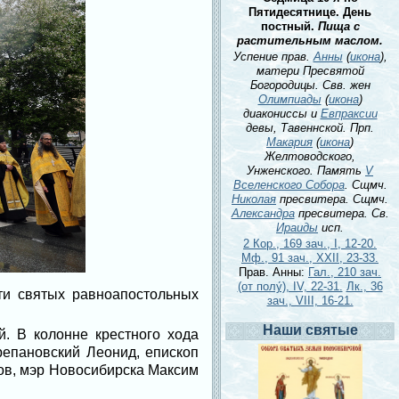
Пятидесятнице. День
постный.
Пища с
растительным маслом.
Успение прав.
Анны
(
икона
),
матери Пресвятой
Богородицы. Свв. жен
Олимпиады
(
икона
)
диакониссы и
Евпраксии
девы, Тавеннской. Прп.
Макария
(
икона
)
Желтоводского,
Унженского. Память
V
Вселенского Собора
. Сщмч.
Николая
пресвитера. Сщмч.
Александра
пресвитера. Св.
Ираиды
исп.
2 Кор., 169 зач., I, 12-20.
Мф., 91 зач., XXII, 23-33.
Прав. Анны:
Гал., 210 зач.
(от полу́), IV, 22-31.
Лк., 36
ти святых равноапостольных
зач., VIII, 16-21.
Наши святые
. В колонне крестного хода
репановский Леонид, епископ
ов, мэр Новосибирска Максим