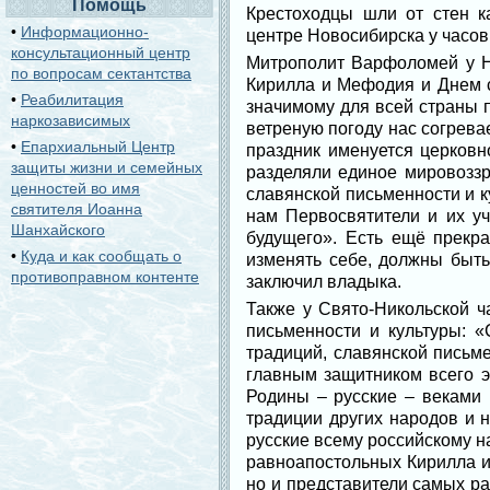
Помощь
Крестоходцы шли от стен к
•
Информационно-
центре Новосибирска у часов
консультационный центр
Митрополит Варфоломей у Н
по вопросам сектантства
Кирилла и Мефодия и Днем с
•
Реабилитация
значимому для всей страны 
наркозависимых
ветреную погоду нас согрева
•
Епархиальный Центр
праздник именуется церковн
защиты жизни и семейных
разделяли единое мировоззр
ценностей во имя
славянской письменности и к
святителя Иоанна
нам Первосвятители и их уч
Шанхайского
будущего». Есть ещё прекр
•
Куда и как сообщать о
изменять себе, должны быть
противоправном контенте
заключил владыка.
Также у Свято-Никольской ч
письменности и культуры: 
традиций, славянской письм
главным защитником всего э
Родины – русские – веками 
традиции других народов и
русские всему российскому н
равноапостольных Кирилла и
но и представители самых ра