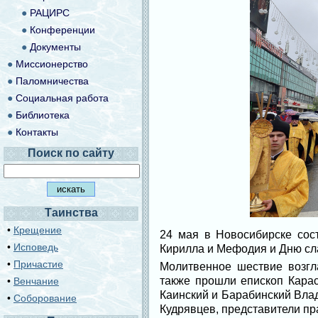
●
РАЦИРС
●
Конференции
●
Документы
●
Миссионерство
●
Паломничества
●
Социальная работа
●
Библиотека
●
Контакты
Поиск по сайту
Таинства
•
Крещение
24 мая в Новосибирске сос
•
Исповедь
Кирилла и Мефодия и Дню сла
•
Причастие
Молитвенное шествие возгл
также прошли епископ Карас
•
Венчание
Каинский и Барабинский Вла
•
Соборование
Кудрявцев, представители пр