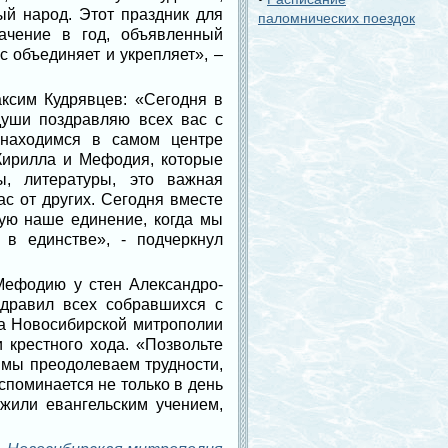
ый народ. Этот праздник для
паломнических поездок
ачение в год, объявленный
 объединяет и укрепляет», –
ксим Кудрявцев: «Сегодня в
души поздравляю всех вас с
 находимся в самом центре
 Кирилла и Мефодия, которые
ы, литературы, это важная
ас от других. Сегодня вместе
ую наше единение, когда мы
 единстве», - подчеркнул
Мефодию у стен Александро-
дравил всех собравшихся с
ва Новосибирской митрополии
 крестного хода. «Позвольте
о мы преодолеваем трудности,
споминается не только в день
жили евангельским учением,