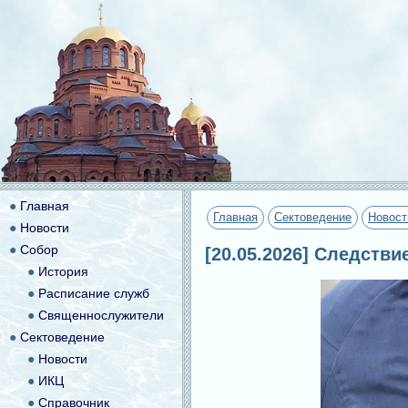
●
Главная
Главная
Сектоведение
Новост
●
Новости
●
Собор
[20.05.2026] Следстви
●
История
●
Расписание служб
●
Священнослужители
●
Сектоведение
●
Новости
●
ИКЦ
●
Справочник