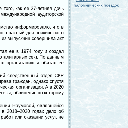
паломнических поездок
того, как ее 27-летняя дочь
международной аудиторской
омство информировало, что в
г, опасный для психического
а из выпускниц совершила акт
ал ее в 1974 году и создал
оталитарных сект. По данным
вал организацию и обязал ее
кий следственный отдел СКР
права граждан, однако спустя
ческая организация. А в 2020
егезы, обвинение по которому
сении Наумовой, являвшейся
 в 2018–2020 годах дело об
абот или оказании услуг, не