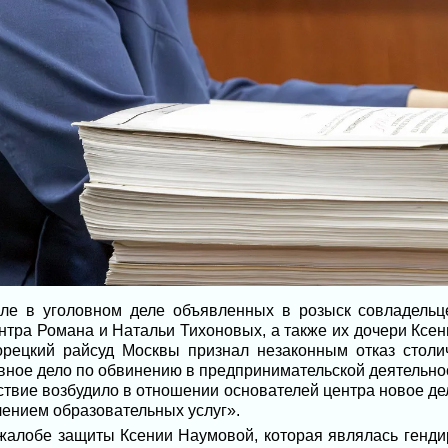
але в уголовном деле объявленных в розыск совладельц
нтра Романа и Натальи Тихоновых, а также их дочери Ксе
орецкий райсуд Москвы признал незаконным отказ столи
ное дело по обвинению в предпринимательской деятельност
ствие возбудило в отношении основателей центра новое де
ением образовательных услуг».
жалобе защиты Ксении Наумовой, которая являлась генд