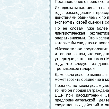
Постановление о привлечении
Их адвокаты настаивают на н
годы расследования провед
действиями обвиняемых по п
экспертизы своей оценки в с
По ее словам, уже более 
лингвистическая эксперт
оперативниками. Это иссле
которые бы свидетельствовал
«Можно только предположить,
и говорит о том, что следс
утверждает, что программы М
году, что следует из дан
Третьяковкой галереи.
Даже если дело по вышеназва
может грозить обвинение в м
Практика по таким делам уж
то, что он продавал граждан
Еще при рассмотрении За
предпринимательской деят
следственных действий и о