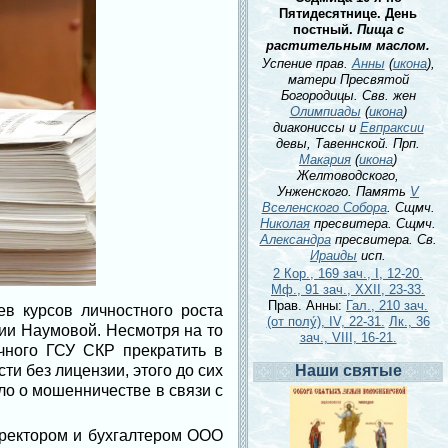
Пятидесятнице. День
постный.
Пища с
растительным маслом.
Успение прав.
Анны
(
икона
),
матери Пресвятой
Богородицы. Свв. жен
Олимпиады
(
икона
)
диакониссы и
Евпраксии
девы, Тавеннской. Прп.
Макария
(
икона
)
Желтоводского,
Унженского. Память
V
Вселенского Собора
. Сщмч.
Николая
пресвитера. Сщмч.
Александра
пресвитера. Св.
Ираиды
исп.
2 Кор., 169 зач., I, 12-20.
Мф., 91 зач., XXII, 23-33.
Прав. Анны:
Гал., 210 зач.
ев курсов личностного роста
(от полу́), IV, 22-31.
Лк., 36
нии Наумовой. Несмотря на то
зач., VIII, 16-21.
чного ГСУ СКР прекратить в
и без лицензии, этого до сих
Наши святые
ло о мошенничестве в связи с
иректором и бухгалтером ООО