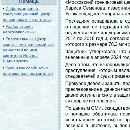
Помощь
«Московский тренинговый цен
Лариса Семенова, известная
•
Информационно-
Улюкаеву, удовлетворила жал
консультационный центр
по вопросам сектантства
Последняя оспаривала в су
•
Реабилитация
отношении ее подзащитной
наркозависимых
осуществление предпринимат
2014 по 2018 год и, согласн
•
Епархиальный Центр
которого в размере 78,2 млн
защиты жизни и семейных
ценностей во имя
Защитник утверждала, что 
святителя Иоанна
внесенные в апреле 2024 год
Шанхайского
Дело в том, что из формулир
•
Куда и как сообщать о
преступления, которым явля
противоправном контенте
следователей и суды примен
Прокурор доводы защиты подд
преследование в данной части
давно вступил в силу, а защ
сих пор не исполнено».
По данным СМИ, скандал вокр
в полицию обратилась певи
иностранным агентом) по пр
лосинах в цветочек, выпол