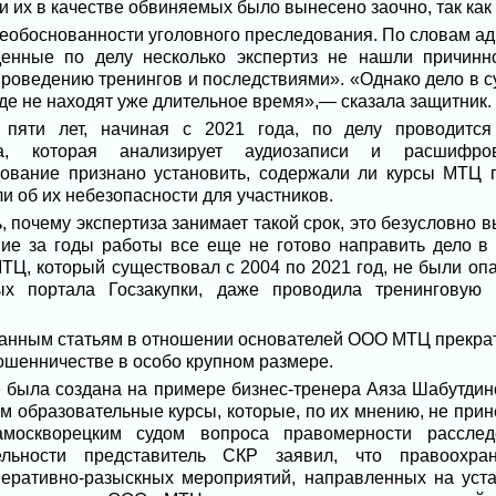
 их в качестве обвиняемых было вынесено заочно, так как 
еобоснованности уголовного преследования. По словам ад
енные по делу несколько экспертиз не нашли причинн
роведению тренингов и последствиями». «Однако дело в су
уде не находят уже длительное время»,— сказала защитник.
пяти лет, начиная с 2021 года, по делу проводится 
иза, которая анализирует аудиозаписи и расшифро
дование признано установить, содержали ли курсы МТЦ п
и об их небезопасности для участников.
 почему экспертиза занимает такой срок, это безусловно 
твие за годы работы все еще не готово направить дело в 
ТЦ, который существовал с 2004 по 2021 год, не были оп
ных портала Госзакупки, даже проводила тренинговую 
нным статьям в отношении основателей ООО МТЦ прекратят,
ошенничестве в особо крупном размере.
е была создана на примере бизнес-тренера Аяза Шабутдино
ам образовательные курсы, которые, по их мнению, не при
москворецким судом вопроса правомерности расслед
ельности представитель СКР заявил, что правоохра
перативно-разыскных мероприятий, направленных на уст