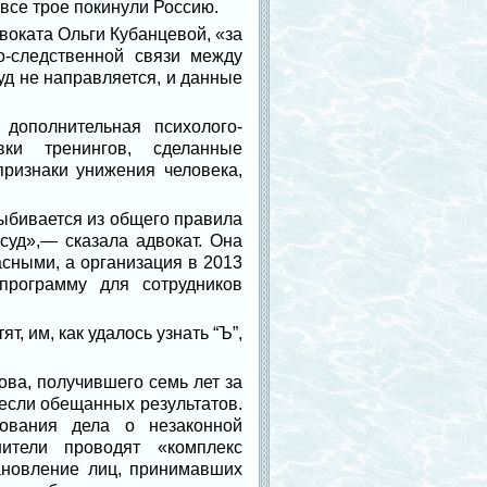
все трое покинули Россию.
воката Ольги Кубанцевой, «за
о-следственной связи между
д не направляется, и данные
дополнительная психолого-
вки тренингов, сделанные
ризнаки унижения человека,
выбивается из общего правила
суд»,— сказала адвокат. Она
асными, а организация в 2013
программу для сотрудников
 им, как удалось узнать “Ъ”,
ва, получившего семь лет за
несли обещанных результатов.
ования дела о незаконной
нители проводят «комплекс
ановление лиц, принимавших