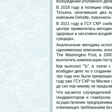
возбуждении уголовного дела
В 2018 году в полицию обра
Татьяна, окончившая два 
компании Deloitte, покончила 
В 2021 году в ГСУ СКР сооб
центре применялась методик
здоровья и негативно воздей
суицида».
Аналогичная методика испо
одноименную компанию, впос
The Washington Post, в 200
выплатить компенсации пост
Как выяснил “Ъ”, в связи 
возбудил дело по о создании
три года оно было прекращен
году уже ГСУ СКР по Москве 
до сих пор никому не предъя
Что касается соучредителе
гендиректором и главбухом
осуществлении предпринимат
отвечающих требованиям без