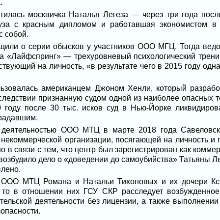
.
тилась москвичка Наталья Легеза — через три года после 
вуза с красным дипломом и работавшая экономистом в 
с собой.
щили о серии обысков у участников ООО МГЦ. Тогда вед
а «Лайфспринг» — трехуровневый психологический тренин
ствующий на личность, «в результате чего в 2015 году одн
льзовалась американцем Джоном Хенли, который разработ
ледствии признанную судом одной из наиболее опасных т
0 году после 30 тыс. исков суд в Нью-Йорке ликвидиро
радавшим.
с деятельностью ООО МТЦ в марте 2018 года Савеловс
 некоммерческой организации, посягающей на личность и 
о в связи с тем, что центр был зарегистрирован как коммер
возбудило дело о «доведении до самоубийства» Татьяны Л
влено.
й ООО МТЦ Романа и Натальи Тихоновых и их дочери К
, то в отношении них ГСУ СКР расследует возбужденное
ельской деятельности без лицензии, а также выполнении р
опасности.