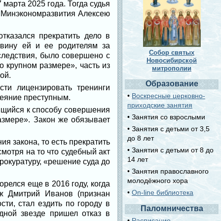
марта 2025 года. Тогда судья
е Минэкономразвития Алексею
тказался прекратить дело в
вину ей и ее родителям за
Собор святых
следствия, было совершено с
Новосибирской
о крупном размере», часть из
митрополии
ой.
Образование
сти лицензировать тренинги
•
Воскресные церковно-
деяние преступным.
приходские занятия
сящийся к способу совершения
• Занятия со взрослыми
азмере». Закон же обязывает
• Занятия с детьми от 3,5
до 8 лет
я закона, то есть прекратить
• Занятия с детьми от 8 до
смотря на то что судебный акт
14 лет
рокуратуру, «решение суда до
• Занятия православного
молодёжного хора
релся еще в 2016 году, когда
•
On-line библиотека
уж Дмитрий Иванов (признан
ти, стал ездить по городу в
Паломничества
дной звезде пришел отказ в
•
Расписание