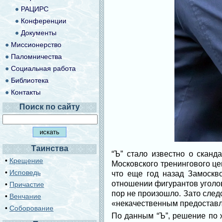
●
РАЦИРС
●
Конференции
●
Документы
●
Миссионерство
●
Паломничества
●
Социальная работа
●
Библиотека
●
Контакты
Поиск по сайту
Таинства
“Ъ” стало известно о сканд
•
Крещение
Московского тренингового це
•
Исповедь
что еще год назад Замоскв
отношении фигурантов уголов
•
Причастие
пор не произошло. Зато след
•
Венчание
«некачественным предоставл
•
Соборование
По данным “Ъ”, решение по 