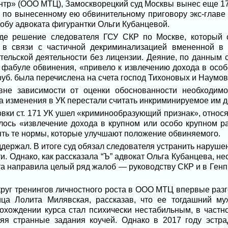
тр» (ООО МТЦ), Замоскворецкий суд Москвы вынес еще 17 
 по вынесенному ею обвинительному приговору экс-глав
обу адвоката фигурантки Ольги Кубанцевой.
де решение следователя ГСУ СКР по Москве, который о
 в связи с частичной декриминализацией вмененной в 
ельской деятельности без лицензии. Деяние, по данным 
о фабуле обвинения, «привело к извлечению дохода в особ
 руб. была перечислена на счета господ Тихоновых и Наумов
вне зависимости от оценки обоснованности необходимо
а изменения в УК перестали считать инкриминируемое им 
овки ст. 171 УК ушел «криминообразующий признак», отно
лось «извлечение дохода в крупном или особо крупном р
ять те нормы, которые улучшают положение обвиняемого.
ержал. В итоге суд обязал следователя устранить нарушени
. Однако, как рассказала “Ъ” адвокат Ольга Кубанцева, не
ита направила целый ряд жалоб — руководству СКР и в Генп
уг тренингов личностного роста в ООО МТЦ впервые разго
ца Лолита Милявская, рассказав, что ее тогдашний м
охождении курса стал психически нестабильным, в частнос
няя странные задания коучей. Однако в 2017 году эстра