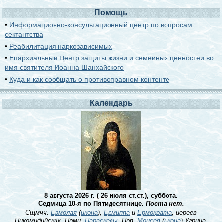
Помощь
•
Информационно-консультационный центр по вопросам
сектантства
•
Реабилитация наркозависимых
•
Епархиальный Центр защиты жизни и семейных ценностей во
имя святителя Иоанна Шанхайского
•
Куда и как сообщать о противоправном контенте
Календарь
8 августа 2026 г. ( 26 июля ст.ст.), суббота.
Седмица 10-я по Пятидесятнице.
Поста нет.
Сщмчч.
Ермолая
(
икона
),
Ермиппа
и
Ермократа
, иереев
Никомидийских. Прмц.
Параскевы
. Прп.
Моисея
(
икона
) Угрина,