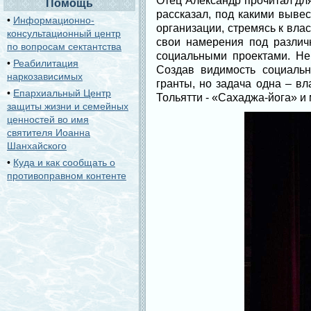
Отец Александр прочитал дл
Помощь
рассказал, под какими выве
•
Информационно-
организации, стремясь к вл
консультационный центр
свои намерения под различ
по вопросам сектантства
социальными проектами. Не
•
Реабилитация
Создав видимость социальн
наркозависимых
гранты, но задача одна – в
•
Епархиальный Центр
Тольятти - «Сахаджа-йога» и
защиты жизни и семейных
ценностей во имя
святителя Иоанна
Шанхайского
•
Куда и как сообщать о
противоправном контенте