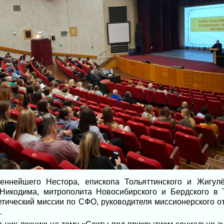
ннейшего Нестора, епископа Тольяттинского и Жигулё
икодима, митрополита Новосибирского и Бердского в Т
етический миссии по СФО, руководителя миссионерского о
.