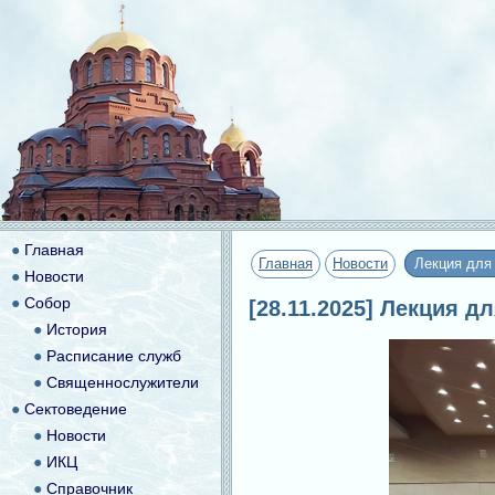
●
Главная
Главная
Новости
Лекция для
●
Новости
●
Собор
[28.11.2025] Лекция д
●
История
●
Расписание служб
●
Священнослужители
●
Сектоведение
●
Новости
●
ИКЦ
●
Справочник