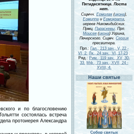
Пятидесятнице.
Поста
нет.
Сщмчч.
Ермолая
(
икона
),
Ермиппа
и
Ермократа
,
иереев Никомидийских.
Прмц.
Параскевы
. Прп.
Моисея
(
икона
) Угрина,
Печерского. Сщмч.
Сергия
пресвитера.
Прп.:
Гал., 213 зач., V, 22 -
VI, 2.
Лк., 24 зач., VI, 17-23
.
Ряд.:
Рим., 119 зач., XV, 30-
33.
Мф., 73 зач., XVII, 24 -
XVIII, 4.
Наши святые
вского и по благословению
ольятти состоялась встреча
тдела протоиерея Александра
Собор святых