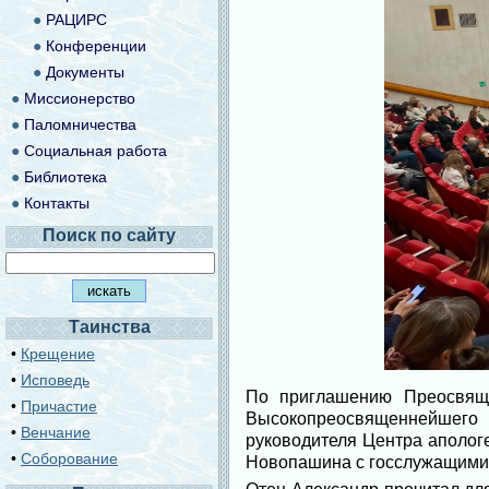
●
РАЦИРС
●
Конференции
●
Документы
●
Миссионерство
●
Паломничества
●
Социальная работа
●
Библиотека
●
Контакты
Поиск по сайту
Таинства
•
Крещение
•
Исповедь
По приглашению Преосвяще
•
Причастие
Высокопреосвященнейшего Н
•
Венчание
руководителя Центра аполог
•
Соборование
Новопашина с госслужащими