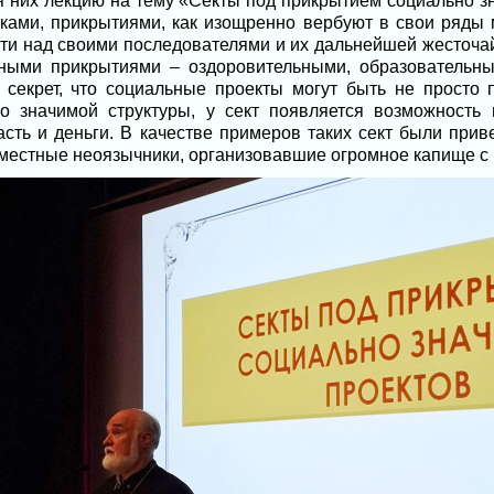
я них лекцию на тему «Секты под прикрытием социально зн
сками, прикрытиями, как изощренно вербуют в свои ряды 
асти над своими последователями и их дальнейшей жесточа
ными прикрытиями – оздоровительными, образовательны
 секрет, что социальные проекты могут быть не просто 
о значимой структуры, у сект появляется возможность 
ласть и деньги. В качестве примеров таких сект были при
 местные неоязычники, организовавшие огромное капище с