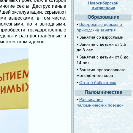
ачимых проектов», в которой
Новосибирской
многие секты. Деструктивные
митрополии
йшей эксплуатации, скрывают
Образование
ми вывесками, в том числе,
полезными, но и выгодными.
•
Воскресные церковно-
приобрести государственные
приходские занятия
ведены и распространённые в
• Занятия со взрослыми
 множеством идолов.
• Занятия с детьми от 3,5
до 8 лет
• Занятия с детьми от 8 до
14 лет
• Занятия православного
молодёжного хора
•
On-line библиотека
Паломничества
•
Расписание
паломнических поездок