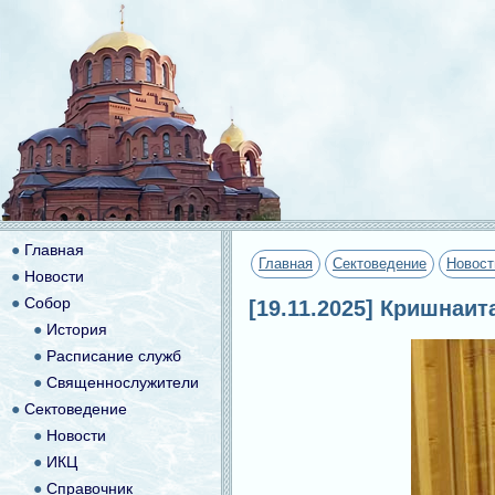
●
Главная
Главная
Сектоведение
Новост
●
Новости
●
Собор
[19.11.2025] Кришнаи
●
История
●
Расписание служб
●
Священнослужители
●
Сектоведение
●
Новости
●
ИКЦ
●
Справочник