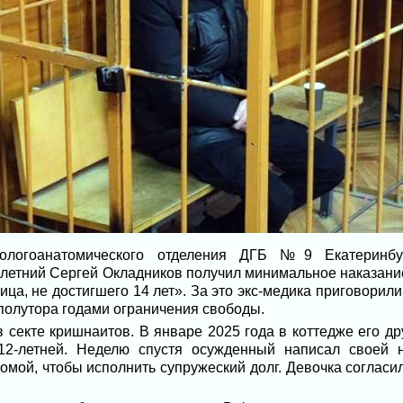
ологоанатомического отделения ДГБ №9 Екатеринб
-летний Сергей Окладников получил минимальное наказание 
ца, не достигшего 14 лет». За это экс-медика приговорил
 полутора годами ограничения свободы.
в секте кришнаитов. В январе 2025 года в коттедже его д
 12-летней. Неделю спустя осужденный написал своей 
омой, чтобы исполнить супружеский долг. Девочка согласил