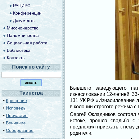
●
РАЦИРС
●
Конференции
●
Документы
●
Миссионерство
●
Паломничества
●
Социальная работа
●
Библиотека
●
Контакты
Поиск по сайту
Бывшего заведующего пат
Таинства
изнасиловании 12-летней. 33
131 УК РФ «Изнасилование ли
•
Крещение
в колонии строгого режима с
•
Исповедь
Сергей Окладников состоял 
•
Причастие
истоке, прошла свадьба с
•
Венчание
предложил приехать к нему д
•
Соборование
родители.