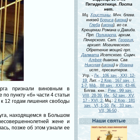
Пятидесятнице.
Поста
нет.
Мц.
Христины
. Мчч. блгвв.
князей
Бориса
(
икона
) и
Глеба
(
икона
), во св.
Крещении Романа и Давида.
Прп.
Поликарпа
, архим.
Печерского. Свт.
Георгия
,
архиеп. Могилевского.
Обретение мощей прп.
Далмата
Исетского. Сщмч.
Алфея
диакона. Свв.
Николая
(
икона
) и
Иоанна
испп., пресвитеров.
Утр. -
Лк., 106 зач., XXI, 12-
19.
Лит. -
2 Кор., 167 зач., I,
1-7.
Мф., 88 зач., XXI, 43-46.
урга признали виновным в
Блгвв. кнн.:
Рим., 99 зач.,
по пункту «б» части 4 статьи
VIII, 28-39.
Ин., 52 зач., XV,
17 - XVI, 2.
Мц.:
2 Кор., 181
и к 12 годам лишения свободы
зач., VI, 1-10.
Лк., 33 зач.,
VII, 36-50
.
руга, находящемся в Большом
Наши святые
несовершеннолетней жене и
ась, позже об этом узнали ее