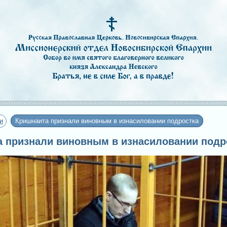
и
Кришнаита признали виновным в изнасиловании подростка
та признали виновным в изнасиловании подр