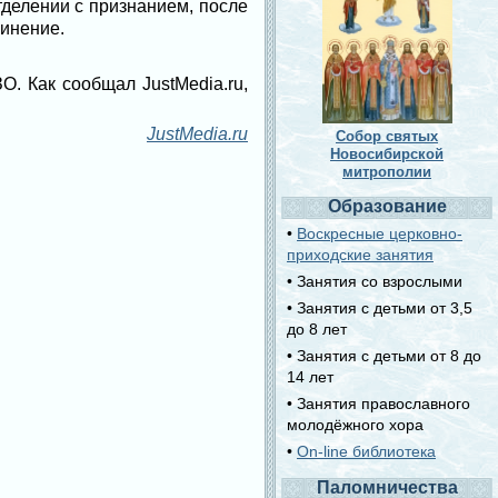
тделении с признанием, после
винение.
. Как сообщал JustMedia.ru,
JustMedia.ru
Собор святых
Новосибирской
митрополии
Образование
•
Воскресные церковно-
приходские занятия
• Занятия со взрослыми
• Занятия с детьми от 3,5
до 8 лет
• Занятия с детьми от 8 до
14 лет
• Занятия православного
молодёжного хора
•
On-line библиотека
Паломничества