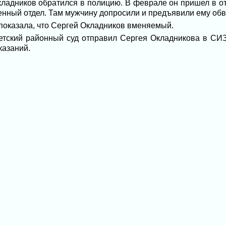
кладников обратился в полицию. В феврале он пришел в о
венный отдел. Там мужчину допросили и предъявили ему об
показала, что Сергей Окладников вменяемый.
етский районный суд отправил Сергея Окладникова в СИЗО
казаний.