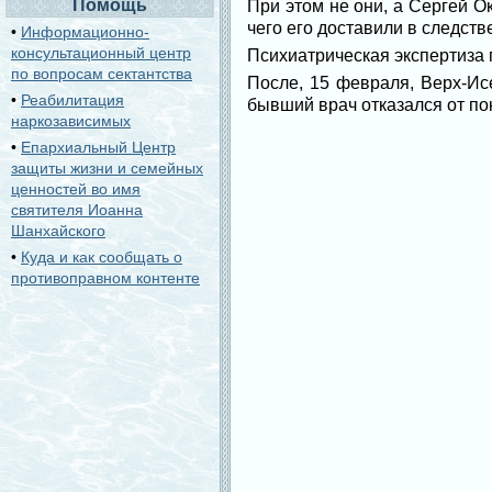
Помощь
При этом не они, а Сергей О
чего его доставили в следст
•
Информационно-
консультационный центр
Психиатрическая экспертиза 
по вопросам сектантства
После, 15 февраля, Верх-Ис
•
Реабилитация
бывший врач отказался от по
наркозависимых
•
Епархиальный Центр
защиты жизни и семейных
ценностей во имя
святителя Иоанна
Шанхайского
•
Куда и как сообщать о
противоправном контенте