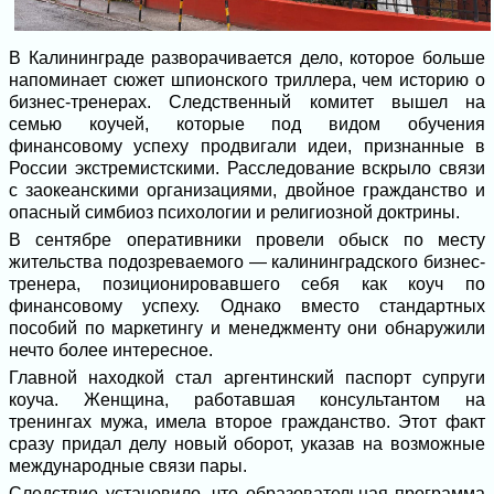
В Калининграде разворачивается дело, которое больше
напоминает сюжет шпионского триллера, чем историю о
бизнес-тренерах. Следственный комитет вышел на
семью коучей, которые под видом обучения
финансовому успеху продвигали идеи, признанные в
России экстремистскими. Расследование вскрыло связи
с заокеанскими организациями, двойное гражданство и
опасный симбиоз психологии и религиозной доктрины.
В сентябре оперативники провели обыск по месту
жительства подозреваемого — калининградского бизнес-
тренера, позиционировавшего себя как коуч по
финансовому успеху. Однако вместо стандартных
пособий по маркетингу и менеджменту они обнаружили
нечто более интересное.
Главной находкой стал аргентинский паспорт супруги
коуча. Женщина, работавшая консультантом на
тренингах мужа, имела второе гражданство. Этот факт
сразу придал делу новый оборот, указав на возможные
международные связи пары.
Следствие установило, что образовательная программа