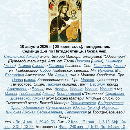
10 августа 2026 г. ( 28 июля ст.ст.), понедельник.
Седмица 11-я по Пятидесятнице.
Поста нет.
Смоленской
(
икона
) иконы Божией Матери, именуемой "Одигитрия"
(Путеводительница). Апп. от 70-ти
Прохора
(
икона
),
Никанора
(
икона
),
Тимона
(
икона
) и
Пармена
диаконов. Свт.
Питирима
(
икона
),
еп. Тамбовского.
Собор
Тамбовских святых. Мч.
Иулиана
. Мч.
Евстафия
Анкирского. Мч.
Акакия
, иже в Милете Карийском. Прп.
Павла
(
икона
) Ксиропотамского. Прп.
Моисея
, чудотворца
Печерского. Сщмч.
Николая
диакона. Прмч.
Василия
, прмцц.
Анастасии
и
Елены
, мчч.
Арефы
,
Иоанна
,
Иоанна
,
Иоанна
и мц.
Мавры
.
Гребневской
(
икона
),
Костромской
и"Умиление"
Серафимо-
Дивеевской
(
икона
) икон Божией Матери. Чтимые списки со
Смоленской иконы Божией Матери:
Устюженская
,
Выдропусская
,
Христофоровская
,
Супрасльская
,
Югская
(
икона
),
Игрицкая
,
Шуйская
(
икона
),
Седмиезерная
,
Сергиевская
(в Троице-Сергиевой
Лавре).
Утр. -
Лк., 4 зач., I, 39-49, 56.
Лит. -
2 Кор., 171 зач., II, 3-15.
Мф., 94
зач., XXIII, 13-22.
Богородицы:
Флп., 240 зач., II, 5-11.
Лк., 54 зач., X,