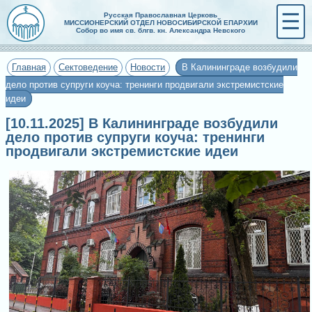
☰
Русская Православная Церковь
МИССИОНЕРСКИЙ ОТДЕЛ НОВОСИБИРСКОЙ ЕПАРХИИ
Собор во имя св. блгв. кн. Александра Невского
Главная
Сектоведение
Новости
В Калининграде возбудили
дело против супруги коуча: тренинги продвигали экстремистские
идеи
[10.11.2025] В Калининграде возбудили
дело против супруги коуча: тренинги
продвигали экстремистские идеи