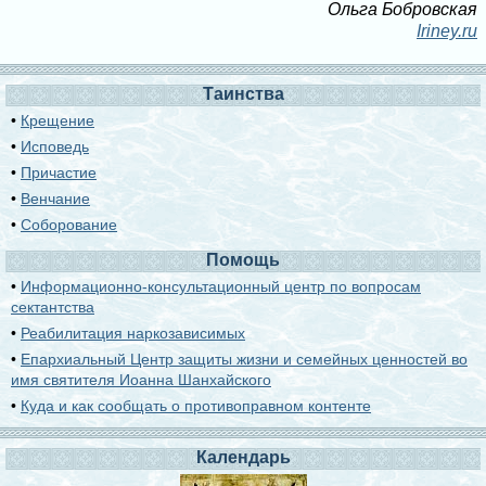
Ольга Бобровская
Iriney.ru
Таинства
•
Крещение
•
Исповедь
•
Причастие
•
Венчание
•
Соборование
Помощь
•
Информационно-консультационный центр по вопросам
сектантства
•
Реабилитация наркозависимых
•
Епархиальный Центр защиты жизни и семейных ценностей во
имя святителя Иоанна Шанхайского
•
Куда и как сообщать о противоправном контенте
Календарь