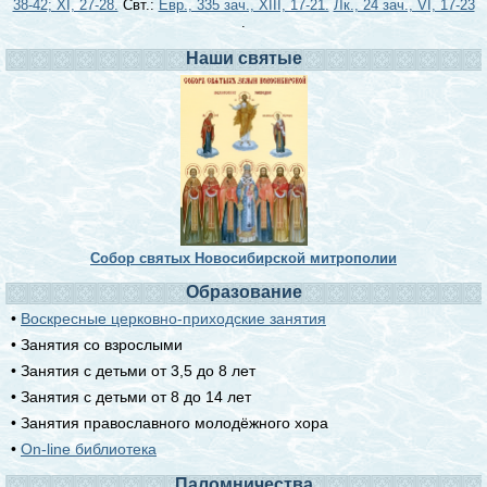
38-42; XI, 27-28.
Свт.:
Евр., 335 зач., XIII, 17-21.
Лк., 24 зач., VI, 17-23
.
Наши святые
Собор святых Новосибирской митрополии
Образование
•
Воскресные церковно-приходские занятия
• Занятия со взрослыми
• Занятия с детьми от 3,5 до 8 лет
• Занятия с детьми от 8 до 14 лет
• Занятия православного молодёжного хора
•
On-line библиотека
Паломничества