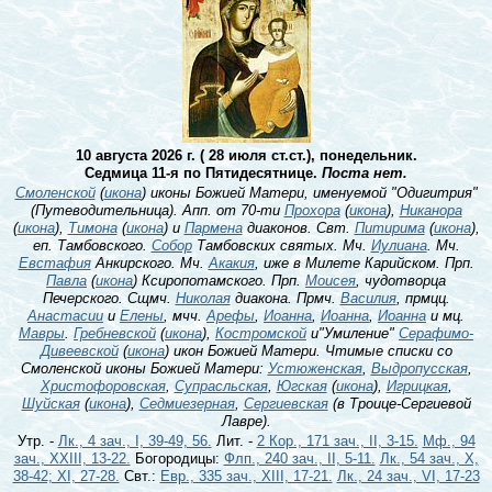
10 августа 2026 г. ( 28 июля ст.ст.), понедельник.
Седмица 11-я по Пятидесятнице.
Поста нет.
Смоленской
(
икона
) иконы Божией Матери, именуемой "Одигитрия"
(Путеводительница). Апп. от 70-ти
Прохора
(
икона
),
Никанора
(
икона
),
Тимона
(
икона
) и
Пармена
диаконов. Свт.
Питирима
(
икона
),
еп. Тамбовского.
Собор
Тамбовских святых. Мч.
Иулиана
. Мч.
Евстафия
Анкирского. Мч.
Акакия
, иже в Милете Карийском. Прп.
Павла
(
икона
) Ксиропотамского. Прп.
Моисея
, чудотворца
Печерского. Сщмч.
Николая
диакона. Прмч.
Василия
, прмцц.
Анастасии
и
Елены
, мчч.
Арефы
,
Иоанна
,
Иоанна
,
Иоанна
и мц.
Мавры
.
Гребневской
(
икона
),
Костромской
и"Умиление"
Серафимо-
Дивеевской
(
икона
) икон Божией Матери. Чтимые списки со
Смоленской иконы Божией Матери:
Устюженская
,
Выдропусская
,
Христофоровская
,
Супрасльская
,
Югская
(
икона
),
Игрицкая
,
Шуйская
(
икона
),
Седмиезерная
,
Сергиевская
(в Троице-Сергиевой
Лавре).
Утр. -
Лк., 4 зач., I, 39-49, 56.
Лит. -
2 Кор., 171 зач., II, 3-15.
Мф., 94
зач., XXIII, 13-22.
Богородицы:
Флп., 240 зач., II, 5-11.
Лк., 54 зач., X,
38-42; XI, 27-28.
Свт.:
Евр., 335 зач., XIII, 17-21.
Лк., 24 зач., VI, 17-23