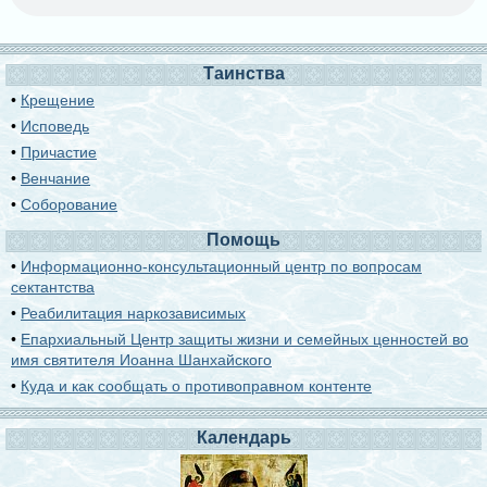
Таинства
•
Крещение
•
Исповедь
•
Причастие
•
Венчание
•
Соборование
Помощь
•
Информационно-консультационный центр по вопросам
сектантства
•
Реабилитация наркозависимых
•
Епархиальный Центр защиты жизни и семейных ценностей во
имя святителя Иоанна Шанхайского
•
Куда и как сообщать о противоправном контенте
Календарь