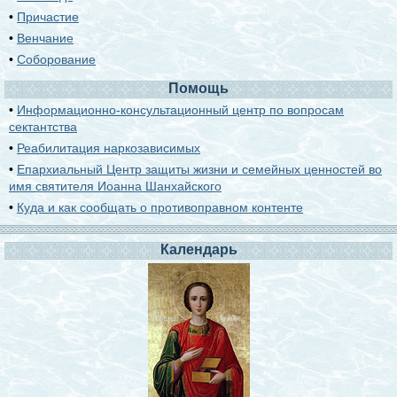
•
Причастие
•
Венчание
•
Соборование
Помощь
•
Информационно-консультационный центр по вопросам
сектантства
•
Реабилитация наркозависимых
•
Епархиальный Центр защиты жизни и семейных ценностей во
имя святителя Иоанна Шанхайского
•
Куда и как сообщать о противоправном контенте
Календарь