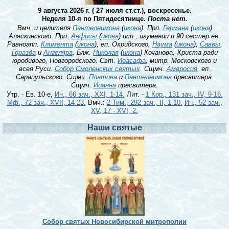
9 августа 2026 г. ( 27 июля ст.ст.), воскресенье.
Неделя 10-я по Пятидесятнице.
Поста нет.
Вмч. и целителя
Пантелеимона
(
икона
). Прп.
Германа
(
икона
)
Аляскинского. Прп.
Анфисы
(
икона
) исп., игумении и 90 сестер ее.
Равноапп.
Климента
(
икона
), еп. Охридского,
Наума
(
икона
),
Саввы
,
Горазда
и
Ангеляра
. Блж.
Николая
(
икона
) Кочанова, Христа ради
юродивого, Новгородского. Свт.
Иоасафа
, митр. Московского и
всея Руси.
Собор Смоленских святых
. Сщмч.
Амвросия
, еп.
Сарапульского. Сщмч.
Платона
и
Пантелеимона
пресвитера.
Сщмч.
Иоанна
пресвитера.
Утр. - Ев. 10-е,
Ин., 66 зач., XXI, 1-14.
Лит. -
1 Кор., 131 зач., IV, 9-16.
Мф., 72 зач., XVII, 14-23.
Вмч.:
2 Тим., 292 зач., II, 1-10.
Ин., 52 зач.,
XV, 17 - XVI, 2.
Наши святые
Собор святых Новосибирской митрополии