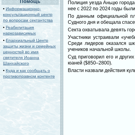
Помощь
Полиция уезда Аньцю города
нее с 2022 по 2024 годы были
•
Информационно-
консультационный центр
По данным официальной пла
по вопросам сектантства
Судного дня и обещала спасе
•
Реабилитация
Секта охватывала девять гор
наркозависимых
Участники устраивали «учеб
•
Епархиальный Центр
Среди лидеров оказался шк
защиты жизни и семейных
учеников начальной школы.
ценностей во имя
Суд приговорил его и других
святителя Иоанна
юаней ($850–2800).
Шанхайского
Власти назвали действия ку
•
Куда и как сообщать о
противоправном контенте