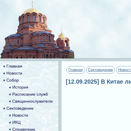
●
Главная
Главная
Сектоведение
Новост
●
Новости
●
Собор
[12.09.2025] В Китае 
●
История
●
Расписание служб
●
Священнослужители
●
Сектоведение
●
Новости
●
ИКЦ
●
Справочник