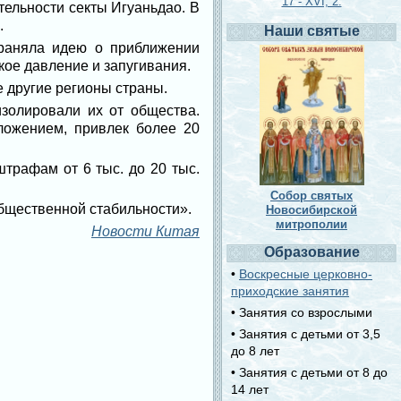
17 - XVI, 2.
ельности секты Игуаньдао. В
.
Наши святые
траняла идею о приближении
кое давление и запугивания.
е другие регионы страны.
изолировали их от общества.
ложением, привлек более 20
штрафам от 6 тыс. до 20 тыс.
Собор святых
бщественной стабильности».
Новосибирской
митрополии
Новости Китая
Образование
•
Воскресные церковно-
приходские занятия
• Занятия со взрослыми
• Занятия с детьми от 3,5
до 8 лет
• Занятия с детьми от 8 до
14 лет