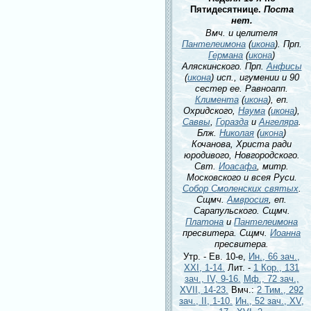
Пятидесятнице.
Поста
нет.
Вмч. и целителя
Пантелеимона
(
икона
). Прп.
Германа
(
икона
)
Аляскинского. Прп.
Анфисы
(
икона
) исп., игумении и 90
сестер ее. Равноапп.
Климента
(
икона
), еп.
Охридского,
Наума
(
икона
),
Саввы
,
Горазда
и
Ангеляра
.
Блж.
Николая
(
икона
)
Кочанова, Христа ради
юродивого, Новгородского.
Свт.
Иоасафа
, митр.
Московского и всея Руси.
Собор Смоленских святых
.
Сщмч.
Амвросия
, еп.
Сарапульского. Сщмч.
Платона
и
Пантелеимона
пресвитера. Сщмч.
Иоанна
пресвитера.
Утр. - Ев. 10-е,
Ин., 66 зач.,
XXI, 1-14.
Лит. -
1 Кор., 131
зач., IV, 9-16.
Мф., 72 зач.,
XVII, 14-23.
Вмч.:
2 Тим., 292
зач., II, 1-10.
Ин., 52 зач., XV,