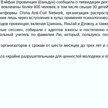
 Вэйфан (провинция Шаньдун) сообщила о ликвидации деят
 вовлечены более 600 человек, в том числе свыше 30 детей
тформы China Anti-Cult Network, организация распрос
ние лишь через вступление в культ, применяя психологичес
одов провинции, включая Цзинань, Яньтай и Дэчжоу, а такж
ные сессии», собирали с адептов взносы и постепенно 
ольный учитель по фамилии Лю, который, пользуясь по
 организаторов к срокам от шести месяцев до трех лет и 
льта «крайне разрушительными для ценностей молодежи и о