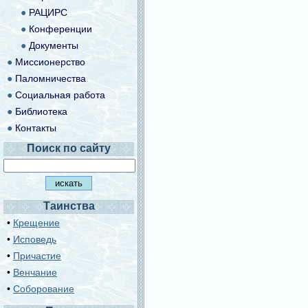
●
РАЦИРС
●
Конференции
●
Документы
●
Миссионерство
●
Паломничества
●
Социальная работа
●
Библиотека
●
Контакты
Поиск по сайту
Таинства
•
Крещение
•
Исповедь
•
Причастие
•
Венчание
•
Соборование