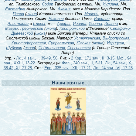
еп. Тамбовского.
Собор
Тамбовских святых. Мч.
Иулиана
. Мч.
Евстафия
Анкирского. Мч.
Акакия
, иже в Милете Карийском. Прп.
Павла
(
икона
) Ксиропотамского. Прп.
Моисея
, чудотворца
Печерского. Сщмч.
Николая
диакона. Прмч.
Василия
, прмцц.
Анастасии
и
Елены
, мчч.
Арефы
,
Иоанна
,
Иоанна
,
Иоанна
и мц.
Мавры
.
Гребневской
(
икона
),
Костромской
и"Умиление"
Серафимо-
Дивеевской
(
икона
) икон Божией Матери. Чтимые списки со
Смоленской иконы Божией Матери:
Устюженская
,
Выдропусская
,
Христофоровская
,
Супрасльская
,
Югская
(
икона
),
Игрицкая
,
Шуйская
(
икона
),
Седмиезерная
,
Сергиевская
(в Троице-Сергиевой
Лавре).
Утр. -
Лк., 4 зач., I, 39-49, 56.
Лит. -
2 Кор., 171 зач., II, 3-15.
Мф., 94
зач., XXIII, 13-22.
Богородицы:
Флп., 240 зач., II, 5-11.
Лк., 54 зач., X,
38-42; XI, 27-28.
Свт.:
Евр., 335 зач., XIII, 17-21.
Лк., 24 зач., VI, 17-23
.
Наши святые