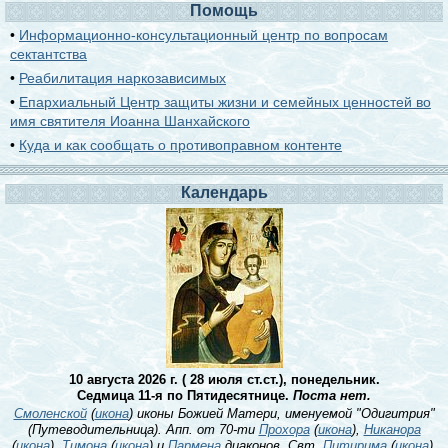
Помощь
•
Информационно-консультационный центр по вопросам
сектантства
•
Реабилитация наркозависимых
•
Епархиальный Центр защиты жизни и семейных ценностей во
имя святителя Иоанна Шанхайского
•
Куда и как сообщать о противоправном контенте
Календарь
10 августа 2026 г. ( 28 июля ст.ст.), понедельник.
Седмица 11-я по Пятидесятнице.
Поста нет.
Смоленской
(
икона
) иконы Божией Матери, именуемой "Одигитрия"
(Путеводительница). Апп. от 70-ти
Прохора
(
икона
),
Никанора
(
икона
),
Тимона
(
икона
) и
Пармена
диаконов. Свт.
Питирима
(
икона
),