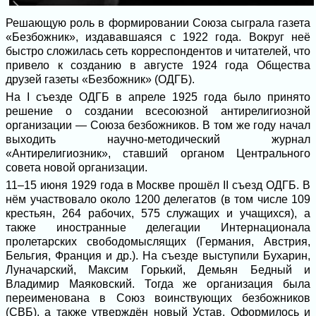
Решающую роль в формировании Союза сыграла газета
«Безбожник», издававшаяся с 1922 года. Вокруг неё
быстро сложилась сеть корреспондентов и читателей, что
привело к созданию в августе 1924 года Общества
друзей газеты «Безбожник» (ОДГБ).
На I съезде ОДГБ в апреле 1925 года было принято
решение о создании всесоюзной антирелигиозной
организации — Союза безбожников. В том же году начал
выходить научно-методический журнал
«Антирелигиозник», ставший органом Центрального
совета новой организации.
11–15 июня 1929 года в Москве прошёл II съезд ОДГБ. В
нём участвовало около 1200 делегатов (в том числе 109
крестьян, 264 рабочих, 575 служащих и учащихся), а
также иностранные делегации Интернационала
пролетарских свободомыслящих (Германия, Австрия,
Бельгия, Франция и др.). На съезде выступили Бухарин,
Луначарский, Максим Горький, Демьян Бедный и
Владимир Маяковский. Тогда же организация была
переименована в Союз воинствующих безбожников
(СВБ), а также утверждён новый Устав. Оформилось и