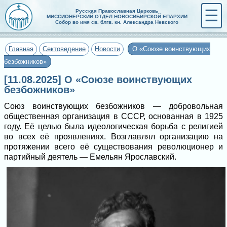
☰
Русская Православная Церковь
МИССИОНЕРСКИЙ ОТДЕЛ НОВОСИБИРСКОЙ ЕПАРХИИ
Собор во имя св. блгв. кн. Александра Невского
Главная
Сектоведение
Новости
О «Союзе воинствующих
безбожников»
[11.08.2025] О «Союзе воинствующих
безбожников»
Союз воинствующих безбожников — добровольная
общественная организация в СССР, основанная в 1925
году. Её целью была идеологическая борьба с религией
во всех её проявлениях. Возглавлял организацию на
протяжении всего её существования революционер и
партийный деятель — Емельян Ярославский.