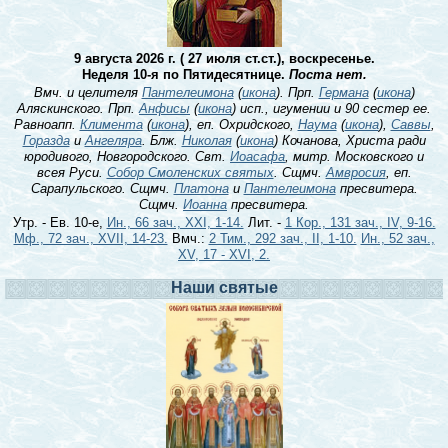
9 августа 2026 г. ( 27 июля ст.ст.), воскресенье.
Неделя 10-я по Пятидесятнице.
Поста нет.
Вмч. и целителя
Пантелеимона
(
икона
). Прп.
Германа
(
икона
)
Аляскинского. Прп.
Анфисы
(
икона
) исп., игумении и 90 сестер ее.
Равноапп.
Климента
(
икона
), еп. Охридского,
Наума
(
икона
),
Саввы
,
Горазда
и
Ангеляра
. Блж.
Николая
(
икона
) Кочанова, Христа ради
юродивого, Новгородского. Свт.
Иоасафа
, митр. Московского и
всея Руси.
Собор Смоленских святых
. Сщмч.
Амвросия
, еп.
Сарапульского. Сщмч.
Платона
и
Пантелеимона
пресвитера.
Сщмч.
Иоанна
пресвитера.
Утр. - Ев. 10-е,
Ин., 66 зач., XXI, 1-14.
Лит. -
1 Кор., 131 зач., IV, 9-16.
Мф., 72 зач., XVII, 14-23.
Вмч.:
2 Тим., 292 зач., II, 1-10.
Ин., 52 зач.,
XV, 17 - XVI, 2.
Наши святые