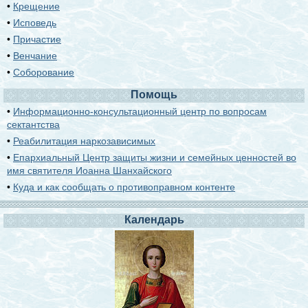
•
Крещение
•
Исповедь
•
Причастие
•
Венчание
•
Соборование
Помощь
•
Информационно-консультационный центр по вопросам
сектантства
•
Реабилитация наркозависимых
•
Епархиальный Центр защиты жизни и семейных ценностей во
имя святителя Иоанна Шанхайского
•
Куда и как сообщать о противоправном контенте
Календарь