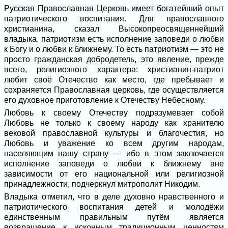
Русская Православная Церковь имеет богатейший опыт
патриотического воспитания. Для православного
христианина, сказал Высокопреосвященнейший
владыка, патриотизм есть исполнение заповеди о любви
к Богу и о любви к ближнему. То есть патриотизм — это не
просто гражданская добродетель, это явление, прежде
всего, религиозного характера: христианин-патриот
любит своё Отечество как место, где пребывает и
сохраняется Православная церковь, где осуществляется
его духовное приготовление к Отечеству Небесному.
Любовь к своему Отечеству подразумевает собой
Любовь не только к своему народу как хранителю
вековой православной культуры и благочестия, но
Любовь и уважение ко всем другим народам,
населяющим нашу страну — ибо в этом заключается
исполнение заповеди о любви к ближнему вне
зависимости от его национальной или религиозной
принадлежности, подчеркнул митрополит Никодим.
Владыка отметил, что в деле духовно нравственного и
патриотического воспитания детей и молодёжи
единственным правильным путём является
возвращение к исконным традиционным ценностям