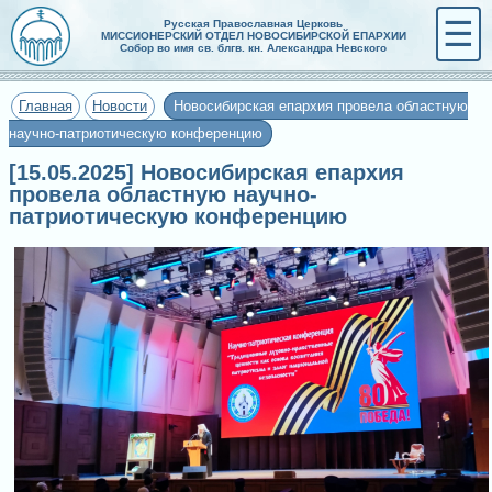
☰
Русская Православная Церковь
МИССИОНЕРСКИЙ ОТДЕЛ НОВОСИБИРСКОЙ ЕПАРХИИ
Собор во имя св. блгв. кн. Александра Невского
Главная
Новости
Новосибирская епархия провела областную
научно-патриотическую конференцию
[15.05.2025] Новосибирская епархия
провела областную научно-
патриотическую конференцию