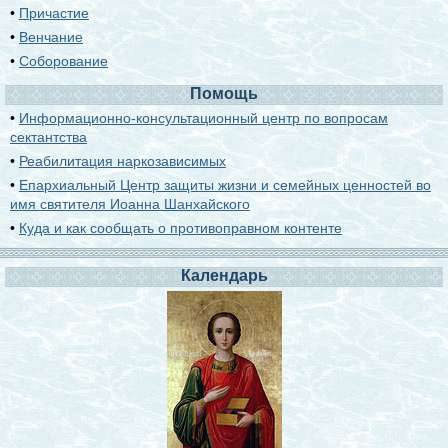
•
Причастие
•
Венчание
•
Соборование
Помощь
•
Информационно-консультационный центр по вопросам
сектантства
•
Реабилитация наркозависимых
•
Епархиальный Центр защиты жизни и семейных ценностей во
имя святителя Иоанна Шанхайского
•
Куда и как сообщать о противоправном контенте
Календарь