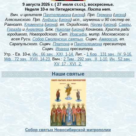
9 августа 2026 г. ( 27 июля ст.ст.), воскресенье.
Неделя 10-я по Пятидесятнице.
Поста нет.
Вмч. и целителя
Пантелеимона
(
икона
). Прп.
Германа
(
икона
)
Аляскинского. Прп.
Анфисы
(
икона
) исп., игумении и 90 сестер ее.
Равноапп.
Климента
(
икона
), еп. Охридского,
Наума
(
икона
),
Саввы
,
Горазда
и
Ангеляра
. Блж.
Николая
(
икона
) Кочанова, Христа ради
юродивого, Новгородского. Свт.
Иоасафа
, митр. Московского и
всея Руси.
Собор Смоленских святых
. Сщмч.
Амвросия
, еп.
Сарапульского. Сщмч.
Платона
и
Пантелеимона
пресвитера.
Сщмч.
Иоанна
пресвитера.
Утр. - Ев. 10-е,
Ин., 66 зач., XXI, 1-14.
Лит. -
1 Кор., 131 зач., IV, 9-16.
Мф., 72 зач., XVII, 14-23.
Вмч.:
2 Тим., 292 зач., II, 1-10.
Ин., 52 зач.,
XV, 17 - XVI, 2.
Наши святые
Собор святых Новосибирской митрополии