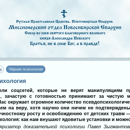
и
Чёрная психология
сихология
ели соцсетей, которые не верят манипуляциям п
, зачастую с готовностью принимают за чистую мо
Нас окружает огромное количество псевдопсихологиче
м на веру, хотя научно они ничем не подтверждены
чностному росту и освобождению от детских травм —
ология: как нам внушают ядовитые установки и можно 
яризатор доказательной психологии Павел Зыгмантов