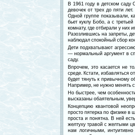
В 1961 году в детском саду
девочек от трех до пяти лет
Одной группе показывали, ка
бьет куклу Бобо, а с третье
комнату, где отбирали у них 
Разозлившись на запреты, де
наблюдал спокойный сбор кон
Дети подхватывают агрессию
— нормальный аргумент в спо
саду.
Впрочем, это касается не т
среде. Кстати, избавляться 
будет тянуть к привычному о
Например, не нужно менять с
Но быстрее, чем особенност
высказаны обаятельным, увер
Концепцию квантовой неопре
просто пятерка по физике в ш
проста и понятна. В ней ес
желтуху травой с желтыми цв
нам логичными, интуитивно