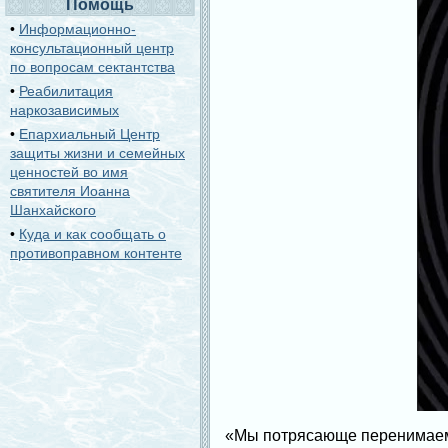
Помощь
•
Информационно-
консультационный центр
по вопросам сектантства
•
Реабилитация
наркозависимых
•
Епархиальный Центр
защиты жизни и семейных
ценностей во имя
святителя Иоанна
Шанхайского
•
Куда и как сообщать о
противоправном контенте
«Мы потрясающе перенимаем д