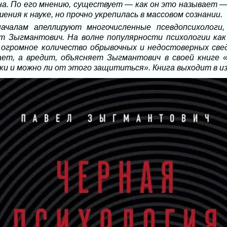
на. По его мнению, существует — как он это называет —
ния к науке, но прочно укрепилась в массовом сознании.
чалам апеллируют многочисленные псевдопсихологи,
т Зыгмантович. На волне популярности психологии как
 огромное количество обрывочных и недостоверных свед
ает, а вредит, объясняет Зыгмантович в своей книге «
и и можно ли от этого защититься». Книга выходит в и