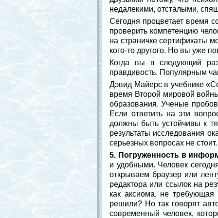
недалекими, отсталыми, спя
Сегодня процветает время со
проверить компетенцию чело
на страничке сертификаты мо
кого-то другого. Но вы уже п
Когда вы в следующий раз
правдивость. Популярным чаще
Дэвид Майерс в учебнике «С
время Второй мировой войны
образования. Ученые пробов
Если ответить на эти вопро
должны быть устойчивы к т
результаты исследования ок
серьезных вопросах не стоит.
5. Погруженность в инфор
и удобными. Человек сегодня
открываем браузер или лент
редактора или ссылок на ре
как аксиома, не требующая
решили? Но так говорят авто
современный человек, котор