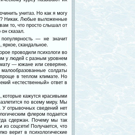
чинить унитаз. Но как я могу
ам? Никак. Любые выложенные
вам то, что просто слышал от
 он сказал.
 популярность — не значит
, яркое, скандальное.
орое проводили психологи во
ям у людей с разным уровнем
имату — южане или северяне.
то малообразованные солдаты
проще в теплом климате. Но
екий «естественный» ответ в
, которые кажутся красивыми
разлетится по всему миру. Мы
. У отрывочных сведений нет
ологическим флером подается
гда сдержан. Почему мы так
 из соцсети! Получается, что
лко верит в психологические