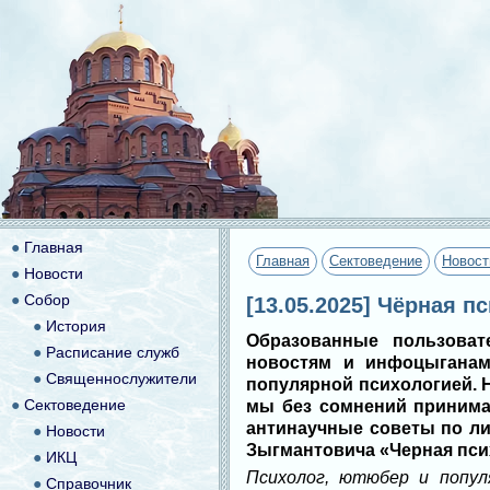
●
Главная
Главная
Сектоведение
Новост
●
Новости
●
Собор
[13.05.2025] Чёрная п
●
История
Образованные пользоват
●
Расписание служб
новостям и инфоцыганам
●
Священнослужители
популярной психологией. 
●
Сектоведение
мы без сомнений принимае
антинаучные советы по ли
●
Новости
Зыгмантовича «Черная псих
●
ИКЦ
Психолог, ютюбер и попул
●
Справочник