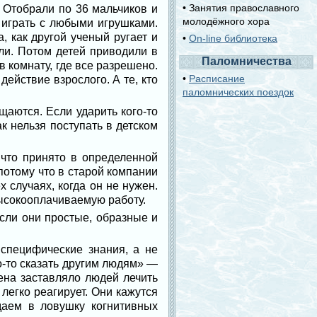
• Занятия православного
 Отобрали по 36 мальчиков и
молодёжного хора
и играть с любыми игрушками.
, как другой ученый ругает и
•
On-line библиотека
али. Потом детей приводили в
Паломничества
в комнату, где все разрешено.
•
Расписание
ействие взрослого. А те, кто
паломнических поездок
аются. Если ударить кого-то
к нельзя поступать в детском
 что принято в определенной
потому что в старой компании
 случаях, когда он не нужен.
высокооплачиваемую работу.
сли они простые, образные и
 специфические знания, а не
то-то сказать другим людям» —
ена заставляло людей лечить
легко реагирует. Они кажутся
даем в ловушку когнитивных