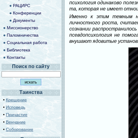
психология одинаково полез
●
РАЦИРС
та, которая не имеет отноше
●
Конференции
Именно к этим темным на
●
Документы
личностного роста, считае
●
Миссионерство
сознании распространилось
псевдопсихология не помог
●
Паломничества
внушают ядовитые установк
●
Социальная работа
●
Библиотека
●
Контакты
Поиск по сайту
Таинства
•
Крещение
•
Исповедь
•
Причастие
•
Венчание
•
Соборование