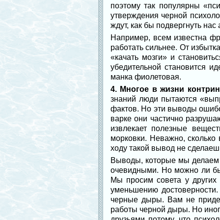
поэтому так популярны «пси
утверждения черной психолог
ждут, как бы подвергнуть нас 
Например, всем известна фра
работать сильнее. От избытка
«качать мозги» и становить
убедительной становится ид
манка фиолетовая.
4. Многое в жизни контрин
знаний люди пытаются «вып
фактов. Но эти выводы ошиб
варке они частично разрушаю
извлекает полезные вещес
морковки. Неважно, сколько 
ходу такой вывод не сделаеш
Выводы, которые мы делаем н
очевидными. Но можно ли бы
Мы просим совета у других
уменьшению достоверности. 
черные дыры. Вам не придет
работы черной дыры. Но иног
друзьями потому, что психо