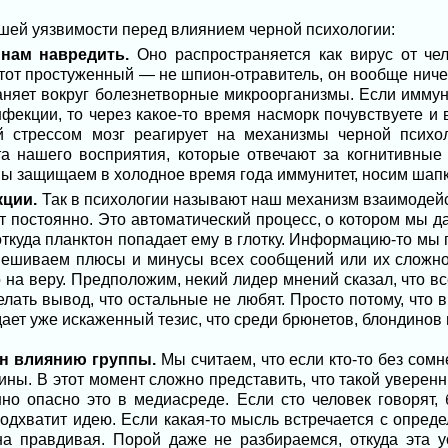
шей уязвимости перед влиянием черной психологии:
нам навредить.
Оно распространяется как вирус от че
от простуженный — не шпион-отравитель, он вообще ничего
аняет вокруг болезнетворные микроорганизмы. Если иммун
фекции, то через какое-то время насморк почувствуете и 
 стрессом мозг реагирует на механизмы черной психо
а нашего восприятия, которые отвечают за когнитивные 
 мы защищаем в холодное время года иммунитет, носим шапк
кции.
Так в психологии называют наш механизм взаимодей
т постоянно. Это автоматический процесс, о котором мы д
 откуда планктон попадает ему в глотку. Информацию-то м
звешиваем плюсы и минусы всех сообщений или их сложнос
 на веру. Предположим, некий лидер мнений сказал, что вс
елать вывод, что остальные не любят. Просто потому, что
дает уже искаженный тезис, что среди брюнетов, блондинов
ен влиянию группы.
Мы считаем, что если кто-то без сомн
ичины. В этот момент сложно представить, что такой увере
но опасно это в медиасреде. Если сто человек говорят, б
подхватит идею. Если какая-то мысль встречается с опреде
на правдивая. Порой даже не разбираемся, откуда эта у