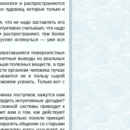
сихологи и распространяются
ых чудовищ, которые только и
, что не надо заставлять его
нтуитивно считывает, что надо
и распространяют, тем более
 успел оглянуться — уже вся
ахватавшиеся поверхностных
онятные выводы из реальных
ьше полезных веществ, а при
ости организм человека лучше
ываются не в пользу сырой
сможем усвоить. Только вот с
чинах поступков, кажутся нам
ердить интуитивные догадки?
сложной системы приводит к
ет вам о том, как действуют
 неправильно поняли принцип
рекратить общение со старыми
гическому курсу называют их