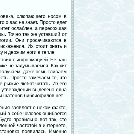
ловека, хлюпающего носом в
 о вас не знает. Просто едет
итет ослаблен, а пересохшая
вы. Точно так же уставший от
логии. Они просачиваются в
искажения. Их стоит знать и
у и держим ноги в тепле.
ствия с информацией. Ее наш
аже не задумываемся. Как кит
ы получаем, даже осмысливаем
ть. Просто замечаем то, что
е рыжие любят читать. Из его
 в утверждении выделена одна
 и шатенов библиофилов нет.
ения заявляет о неком факте,
нный в себе человек ошибается
удто правильно вот так, сто
ленной частотой в интернете,
становка появилась. Именно