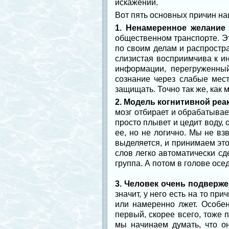
искажений.
Вот пять основных причин на
1. Ненамеренное желание 
общественном транспорте. Эт
по своим делам и распростр
слизистая восприимчива к ин
информации, перегруженный
сознание через слабые мест
защищать. Точно так же, как
2. Модель когнитивной реа
мозг отбирает и обрабатывае
просто плывет и цедит воду,
ее, но не логично. Мы не в
выделяется, и принимаем это
слов легко автоматически сд
группа. А потом в голове осе
3. Человек очень подверж
значит, у него есть на то пр
или намеренно лжет. Особен
первый, скорее всего, тоже 
мы начинаем думать, что о