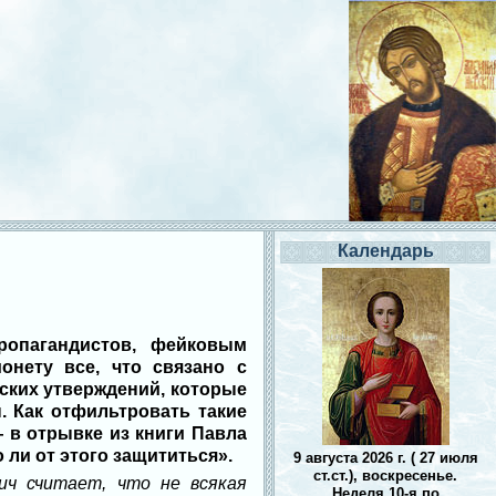
Календарь
ропагандистов, фейковым
нету все, что связано с
ских утверждений, которые
. Как отфильтровать такие
 в отрывке из книги Павла
ли от этого защититься».
9 августа 2026 г. ( 27 июля
ст.ст.), воскресенье.
ич считает, что не всякая
Неделя 10-я по