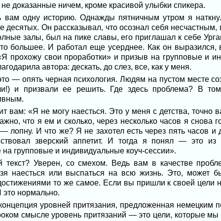
, не доказанные ничем, кроме красивой улыбки спикера.
ь вам одну историю. Однажды пятничным утром я наткну
е десятых. Он рассказывал, что осознал себя несчастным, 
лные залы, был на пике славы, его приглашал к себе Урган
то большее. И работал еще усерднее. Как он выразился, 
Я прохожу свои проработки» и призыв на групповые и ин
годарила автора: дескать, до слез, все, как у меня.
то — опять черная психология. Людям на пустом месте со
и!) и призвали ее решить. Где здесь проблема? В том
ивным.
ит вам: «Я не могу наесться. Это у меня с детства, точно 
важно, что я ем и сколько, через несколько часов я снова 
 — лопну. И что же? Я не захотел есть через пять часов и 
вствовал зверский аппетит. И тогда я понял — это из
е на групповые и индивидуальные коуч-сессии».
й текст? Уверен, со смехом. Ведь вам в качестве проб
зя наесться или выспаться на всю жизнь. Это, может бы
остижениями то же самое. Если вы пришли к своей цели не
И это нормально.
 концепция уровней притязания, предложенная немецким 
оком смысле уровень притязаний — это цели, которые мы 