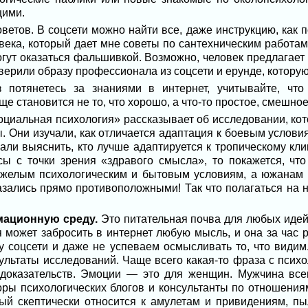
щими.
ветов. В соцсети можно найти все, даже инструкцию, как по
века, который дает мне советы по сантехническим работ
гут оказаться фальшивкой. Возможно, человек предлагает 
оверили образу профессионала из соцсети и ерунде, которую
 потянетесь за знаниями в интернет, учитывайте, что
 становится не то, что хорошо, а что-то простое, смешное
оциальная психология» рассказывает об исследовании, кот
. Они изучали, как отличается адаптация к боевым услови
али выяснить, кто лучше адаптируется к тропическому кл
сы с точки зрения «здравого смысла», то покажется, ч
яжелым психологическим и бытовым условиям, а южанам 
азались прямо противоположными! Так что полагаться на н
мационную среду.
Это питательная почва для любых идей
 может забросить в интернет любую мысль, и она за час 
у соцсети и даже не успеваем осмысливать то, что видим
зультаты исследований. Чаще всего какая-то фраза с псих
 доказательств. Эмоции — это для женщин. Мужчина все
ры психологических блогов и консультанты по отношениям
ый скептически относится к амулетам и привидениям, пы