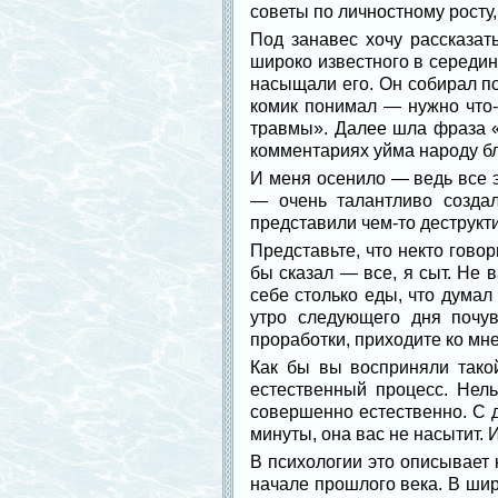
советы по личностному росту
Под занавес хочу рассказат
широко известного в середин
насыщали его. Он собирал по
комик понимал — нужно что-
травмы». Далее шла фраза «
комментариях уйма народу бла
И меня осенило — ведь все э
— очень талантливо создал
представили чем-то деструкт
Представьте, что некто говор
бы сказал — все, я сыт. Не 
себе столько еды, что думал
утро следующего дня почу
проработки, приходите ко мн
Как бы вы восприняли тако
естественный процесс. Нель
совершенно естественно. С д
минуты, она вас не насытит. 
В психологии это описывает
начале прошлого века. В шир