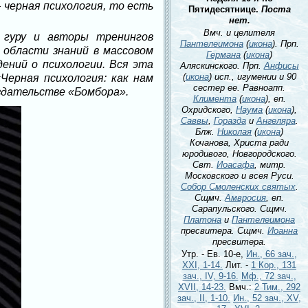
 черная психология, то есть
Пятидесятнице.
Поста
нет.
Вмч. и целителя
 гуру и авторы тренингов
Пантелеимона
(
икона
). Прп.
 области знаний в массовом
Германа
(
икона
)
ений о психологии. Вся эта
Аляскинского. Прп.
Анфисы
(
икона
) исп., игумении и 90
Черная психология: как нам
сестер ее. Равноапп.
здательстве «Бомбора».
Климента
(
икона
), еп.
Охридского,
Наума
(
икона
),
Саввы
,
Горазда
и
Ангеляра
.
Блж.
Николая
(
икона
)
Кочанова, Христа ради
юродивого, Новгородского.
Свт.
Иоасафа
, митр.
Московского и всея Руси.
Собор Смоленских святых
.
Сщмч.
Амвросия
, еп.
Сарапульского. Сщмч.
Платона
и
Пантелеимона
пресвитера. Сщмч.
Иоанна
пресвитера.
Утр. - Ев. 10-е,
Ин., 66 зач.,
XXI, 1-14.
Лит. -
1 Кор., 131
зач., IV, 9-16.
Мф., 72 зач.,
XVII, 14-23.
Вмч.:
2 Тим., 292
зач., II, 1-10.
Ин., 52 зач., XV,