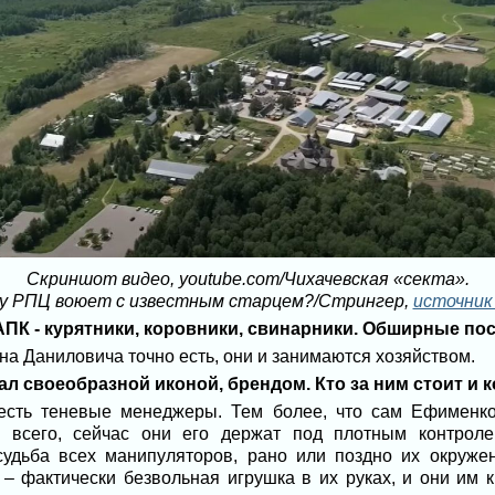
Скриншот видео, youtube.com/Чихачевская «секта».
у РПЦ воюет с известным старцем?/Стрингер,
источник
ПК - курятники, коровники, свинарники. Обширные по
на Даниловича точно есть, они и занимаются хозяйством.
л своеобразной иконой, брендом. Кто за ним стоит и 
 есть теневые менеджеры. Тем более, что сам Ефименк
е всего, сейчас они его держат под плотным контроле
судьба всех манипуляторов, рано или поздно их окружен
 фактически безвольная игрушка в их руках, и они им кру