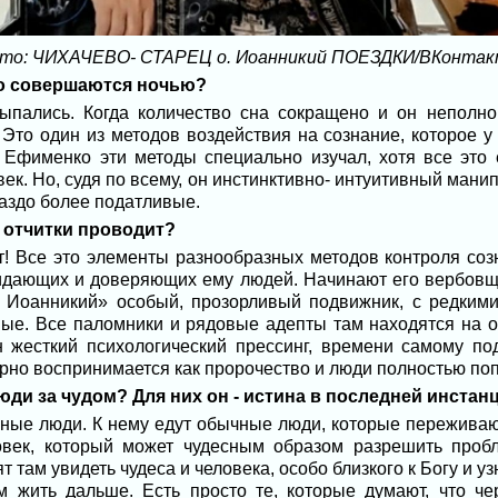
ото: ЧИХАЧЕВО- СТАРЕЦ о. Иоанникий ПОЕЗДКИ/ВКонтак
во совершаются ночью?
ыпались. Когда количество сна сокращено и он неполно
Это один из методов воздействия на сознание, которое у 
Ефименко эти методы специально изучал, хотя все это 
. Но, судя по всему, он инстинктивно- интуитивный манипу
аздо более податливые.
 отчитки проводит?
ет! Все это элементы разнообразных методов контроля соз
идающих и доверяющих ему людей. Начинают его вербовщ
ец Иоанникий» особый, прозорливый подвижник, с редки
ые. Все паломники и рядовые адепты там находятся на о
он жесткий психологический прессинг, времени самому по
рно воспринимается как пророчество и люди полностью поп
юди за чудом? Для них он - истина в последней инстан
чные люди. К нему едут обычные люди, которые пережива
ловек, который может чудесным образом разрешить проб
т там увидеть чудеса и человека, особо близкого к Богу и узн
им жить дальше. Есть просто те, которые думают, что че