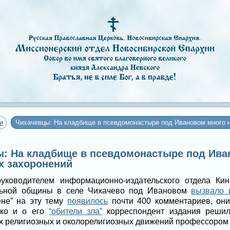
и
Чихачевцы: На кладбище в псевдомонастыре под Ивановом много 
цы: На кладбище в псевдомонастыре под Ив
х захоронений
руководителем информационно-издательского отдела Ки
льной общины в селе Чихачево под Ивановом
вызвало 
ене” на эту тему
появилось
почти 400 комментариев, он
нко и о его
“обители зла”
корреспондент издания решил
 религиозных и околорелигиозных движений профессором