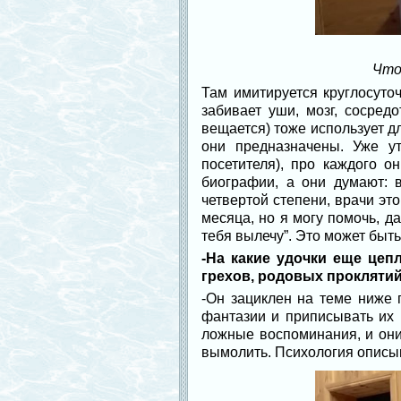
Что
Там имитируется круглосуто
забивает уши, мозг, сосред
вещается) тоже использует дл
они предназначены. Уже у
посетителя), про каждого о
биографии, а они думают: в
четвертой степени, врачи эт
месяца, но я могу помочь, д
тебя вылечу”. Это может быть
-На какие удочки еще цеп
грехов, родовых прокляти
-Он зациклен на теме ниже 
фантазии и приписывать их 
ложные воспоминания, и он
вымолить. Психология описыв