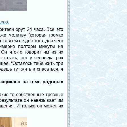
ото.
ители орут 24 часа. Все это
аже молитву (которая громко
 совсем не для того, для чего
римерно полторы минуты на
 Он что-то говорит им из их
сказать, что у человека рак
щее: “Осталось тебе жить три
дешь тут жить и спасаться, я
 зациклен на теме родовых
акие-то собственные грязные
результате он навязывает им
ения. И только он может их