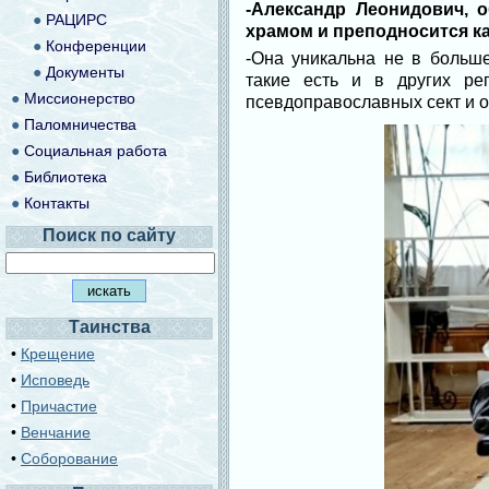
-Александр Леонидович, 
●
РАЦИРС
храмом и преподносится ка
●
Конференции
-Она уникальна не в больше
●
Документы
такие есть и в других ре
●
Миссионерство
псевдоправославных сект и о
●
Паломничества
●
Социальная работа
●
Библиотека
●
Контакты
Поиск по сайту
Таинства
•
Крещение
•
Исповедь
•
Причастие
•
Венчание
•
Соборование