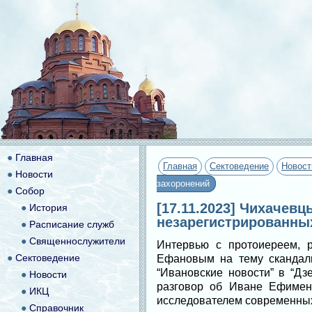
●
Главная
Главная
Сектоведение
Новост
●
Новости
захоронений
●
Собор
[17.11.2023] Чихачев
●
История
незарегистрированны
●
Расписание служб
●
Священнослужители
Интервью с протоиереем, 
●
Сектоведение
Ефановым на тему сканда
“Ивановские новости” в “Дз
●
Новости
разговор об Иване Ефиме
●
ИКЦ
исследователем современных
●
Справочник