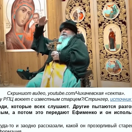
Скриншот видео, youtube.com/Чихачевская «секта».
у РПЦ воюет с известным старцем?/Стрингер,
источник
юди, которые всех слушают. Другие пытаются разг
ным, а потом это передают Ефименко и он использ
куда-то и заодно рассказали, какой он прозорливый старе
нформация.