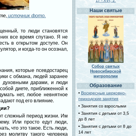
17 - XVI, 2.
Наши святые
те,
источник фото.
ценный, то люди становятся
них все время спутано. Я не
есть в открытом доступе. Он
лятор, и когда-то он осознал,
Собор святых
нания, которые псевдостарец
Новосибирской
митрополии
ики с обмана, людей заранее
ми духовными дарами, и люди
Образование
собой диете, приближенной к
•
Воскресные церковно-
думать нет, любое невнятное
приходские занятия
адают под его влияние.
• Занятия со взрослыми
ции?
• Занятия с детьми от 3,5
ют сложный период жизни. Им
до 8 лет
лему. Или просто едут люди,
• Занятия с детьми от 8 до
ать, что это такое. Есть люди,
14 лет
рез молитву такого человека