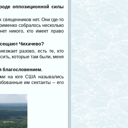
вроде оппозиционной силы
 священников нет. Они где-то
Ефименко собралось несколько
нет никого, кто имеет право
посещают Чихачево?
иезжает разово, есть те, кто
осить, которые там были, меня
я благословением.
ями на юге США назывались
рбованные им сектанты – его