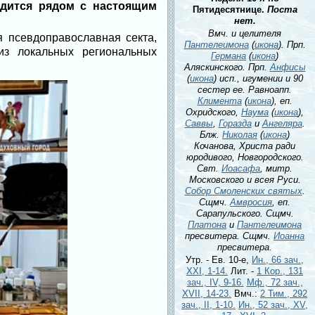
одится рядом с настоящим
Пятидесятнице.
Поста
нет.
Вмч. и целителя
я псевдоправославная секта,
Пантелеимона
(
икона
). Прп.
из локальных региональных
Германа
(
икона
)
Аляскинского. Прп.
Анфисы
(
икона
) исп., игумении и 90
сестер ее. Равноапп.
Климента
(
икона
), еп.
Охридского,
Наума
(
икона
),
Саввы
,
Горазда
и
Ангеляра
.
Блж.
Николая
(
икона
)
Кочанова, Христа ради
юродивого, Новгородского.
Свт.
Иоасафа
, митр.
Московского и всея Руси.
Собор Смоленских святых
.
Сщмч.
Амвросия
, еп.
Сарапульского. Сщмч.
Платона
и
Пантелеимона
пресвитера. Сщмч.
Иоанна
пресвитера.
Утр. - Ев. 10-е,
Ин., 66 зач.,
XXI, 1-14.
Лит. -
1 Кор., 131
зач., IV, 9-16.
Мф., 72 зач.,
XVII, 14-23.
Вмч.:
2 Тим., 292
зач., II, 1-10.
Ин., 52 зач., XV,