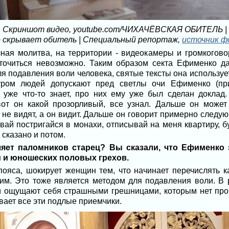
Скриншот видео, youtube.com/ЧИХАЧЁВСКАЯ ОБИТЕЛЬ |
 скрывает обитель | Специальный репортаж,
источник ф
чная молитва, на территории - видеокамеры и громкоговор
оточиться невозможно. Таким образом секта Ефименко д
я подавления воли человека, святые тексты она использует
тром людей допускают пред светлы очи Ефименко (п
н уже что-то знает, про них ему уже был сделан доклад.
от он какой прозорливый, все узнал. Дальше он может 
о не видят, а он видит. Дальше он говорит примерно следую
авай постригайся в монахи, отписывай на меня квартиру, бу
 сказано и потом.
ляет паломников старец? Вы сказали, что Ефименко
й и юношеских половых грехов.
пояса, шокирует женщин тем, что начинает перечислять к
им. Это тоже является методом для подавления воли. В 
и ощущают себя страшными грешницами, которым нет прощ
ает все эти подлые приемчики.