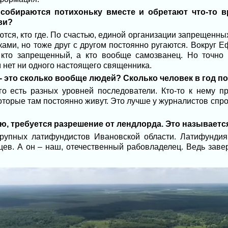
собираются потихоньку вместе и обретают что-то 
ви?
ются, кто где. По счастью, единой организации запрещенных
ами, но тоже друг с другом постоянно ругаются. Вокруг 
 кто запрещенный, а кто вообще самозванец. Но точно 
 нет ни одного настоящего священника.
- это сколько вообще людей? Сколько человек в год 
го есть разных уровней последователи. Кто-то к нему пр
 которые там постоянно живут. Это лучше у журналистов спр
ю, требуется разрешение от лендлорда. Это называетс
крупных латифундистов Ивановской области. Латифунди
ев. А он – наш, отечественный рабовладелец. Ведь заве