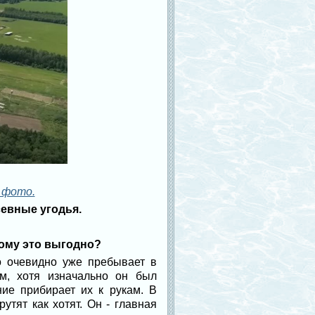
 фото.
севные угодья.
кому это выгодно?
о очевидно уже пребывает в
м, хотя изначально он был
ие прибирает их к рукам. В
тят как хотят. Он - главная