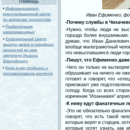
Помощь
•
Информационно-
консультационный центр
Иван Ефименко, ф
по вопросам сектантства
-Почему службы в Чихаче
•
Реабилитация
-Нужно, чтобы люди не выс
наркозависимых
гораздо более внушаемыми. 
•
Епархиальный Центр
думаю, что Иван Данилович 
защиты жизни и семейных
вообще малограмотный человек
ценностей во имя
что невыспавшиеся люди гор
святителя Иоанна
-Пишут, что Ефименко даже
Шанхайского
-Чего он только не вытворя
•
Куда и как сообщать о
обрушивает на ничего не ож
противоправном контенте
готовят и говорят, что «от
приезжают уже подготовленн
голоду. Когда со всех стор
изречение “Иоанникия” априо
-К нему едут фанатичные л
-Это не обязательно фанати
говорят, что есть такой че
которые верят в старцев, хотя
которые хотят узнать, как 