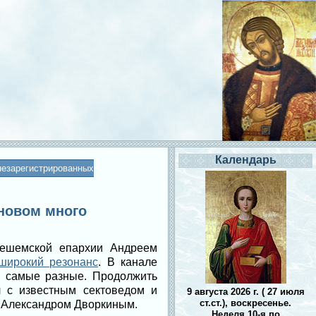
Календарь
незарегистрированных
ановом много
нешемской епархии Андреем
широкий резонанс
. В канале
и самые разные. Продолжить
 с известным сектоведом и
9 августа 2026 г. ( 27 июля
ст.ст.), воскресенье.
 Александром Дворкиным.
Неделя 10-я по