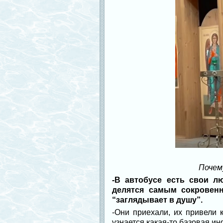
Почем
-В автобусе есть свои л
делятся самым сокровен
“заглядывает в душу”.
-Они приехали, их привели 
узнается какая-то базовая и