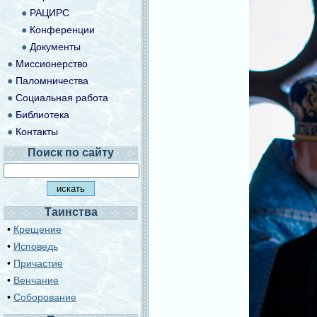
●
РАЦИРС
●
Конференции
●
Документы
●
Миссионерство
●
Паломничества
●
Социальная работа
●
Библиотека
●
Контакты
Поиск по сайту
Таинства
•
Крещение
•
Исповедь
•
Причастие
•
Венчание
•
Соборование