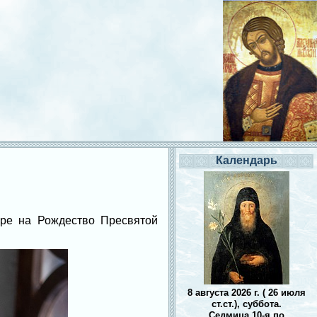
Календарь
оре на Рождество Пресвятой
8 августа 2026 г. ( 26 июля
ст.ст.), суббота.
Седмица 10-я по