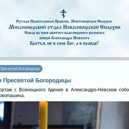
Пресвятой Богородицы
во Пресвятой Богородицы
ортаж с Всенощного бдения в Александро-Невском соб
Новопашина.