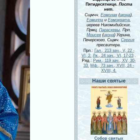
Пятидесятнице.
Поста
нет.
Сщмчч.
Ермолая
(
икона
),
Ермиппа
и
Ермократа
,
иереев Никомидийских.
Прмц.
Параскевы
. Прп.
Моисея
(
икона
) Угрина,
Печерского. Сщмч.
Сергия
пресвитера.
Прп.:
Гал., 213 зач., V, 22 -
VI, 2.
Лк., 24 зач., VI, 17-23
.
Ряд.:
Рим., 119 зач., XV, 30-
33.
Мф., 73 зач., XVII, 24 -
XVIII, 4.
Наши святые
Собор святых