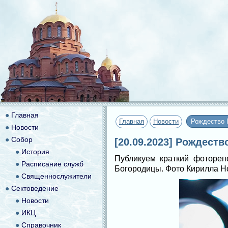
●
Главная
Главная
Новости
Рождество 
●
Новости
●
Собор
[20.09.2023] Рождест
●
История
Публикуем краткий фотореп
●
Расписание служб
Богородицы. Фото Кирилла 
●
Священнослужители
●
Сектоведение
●
Новости
●
ИКЦ
●
Справочник