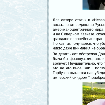
Для автора статьи в «Незав
восстановить единство Русс
американоцентричного мира. 
и на Северном Кавказе, скол
граждане европейских стран. 
Но как так получается, что у
никто даже внимания не обр
За девять лет обстрелов Дон
были бы французские, англий
волнует. Неудивительно, что
это не что иное, как… полз
Гарбузов пытается нас убеди
имперский синдром “приобре