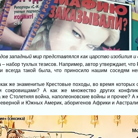
годов западный мир представлялся как царство изобилия и
а – набор тухлых тезисов. Например, автор утверждает, что
, и всегда такой была, что приносило нашим соседям н
 как же знаменитые Крестовые походы, во время которых
и сокровищами? А как же множество других конфлик
а же Столетняя война, наполеоновские войны и прочее? А
еверной и Южных Америк, аборигенов Африки и Австрали