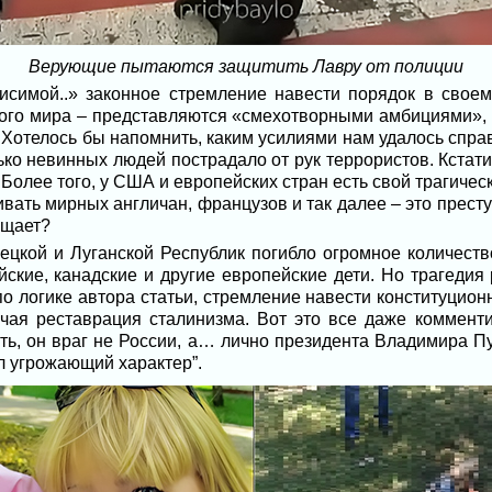
Верующие пытаются защитить Лавру от полиции
исимой..» законное стремление навести порядок в своем
кого мира – представляются «смехотворными амбициями»,
Хотелось бы напомнить, каким усилиями нам удалось спра
ько невинных людей пострадало от рук террористов. Кстат
Более того, у США и европейских стран есть свой трагичес
бивать мирных англичан, французов и так далее – это прест
ащает?
ецкой и Луганской Республик погибло огромное количество
ские, канадские и другие европейские дети. Но трагедия
 по логике автора статьи, стремление навести конституцион
учая реставрация сталинизма. Вот это все даже комменти
ть, он враг не России, а… лично президента Владимира П
л угрожающий характер”.