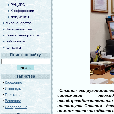
●
РАЦИРС
●
Конференции
●
Документы
●
Миссионерство
●
Паломничества
●
Социальная работа
●
Библиотека
●
Контакты
Поиск по сайту
Таинства
•
Крещение
•
Исповедь
“Статья экс-руководите
•
Причастие
содержания – неожи
псевдоразоблачительный
•
Венчание
института. Статья – дек
•
Соборование
во множестве находятся 