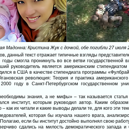
ая Мадонна: Кристина Жук с дочкой, обе погибли 27 июля 
сов, данный текст отражает типичные взгляды представител
 годы смогла проникнуть во все ветви государственной в
ший руководитель является американским стипендиатом (
одился в США в качестве стипендиата программы «Фулбрай
йгановская революция: Теория и практика американского 
000 году в Санкт-Петербургском государственном уни
еобходимы знания, а не мифы» – так называется статья
ался институт, которым руководил автор. Каким образом
 – как их читали и какие выводы делали те, для кого эти те
едователей, которая бы изучала нашего врага, анализиро
 Полагаю, если бы институт достойно выполнял свою работу
ерчиво сдались на милость демократического запада и 