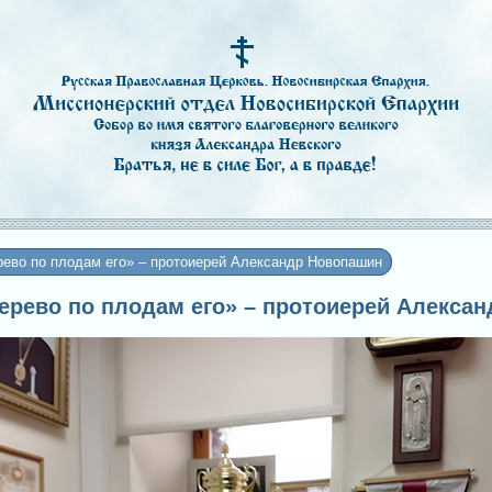
рево по плодам его» – протоиерей Александр Новопашин
 дерево по плодам его» – протоиерей Алекса