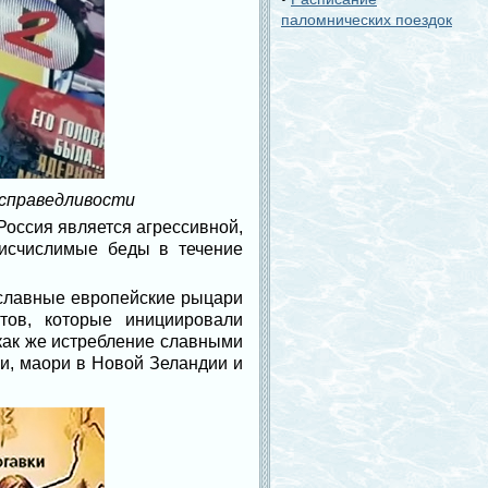
паломнических поездок
 справедливости
 Россия является агрессивной,
еисчислимые беды в течение
 славные европейские рыцари
тов, которые инициировали
 как же истребление славными
и, маори в Новой Зеландии и