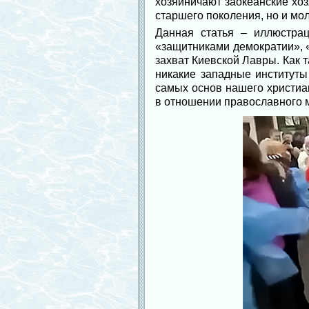
хозяйничают заокеанские хоз
старшего поколения, но и мо
Данная статья – иллюстрац
«защитниками демократии», 
захват Киевской Лавры. Как 
никакие западные институт
самых основ нашего христиан
в отношении православного 