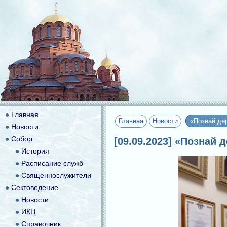
●
Главная
Главная
Новости
«Познай де
●
Новости
●
Собор
[09.09.2023] «Познай
●
История
●
Расписание служб
●
Священнослужители
●
Сектоведение
●
Новости
●
ИКЦ
●
Справочник