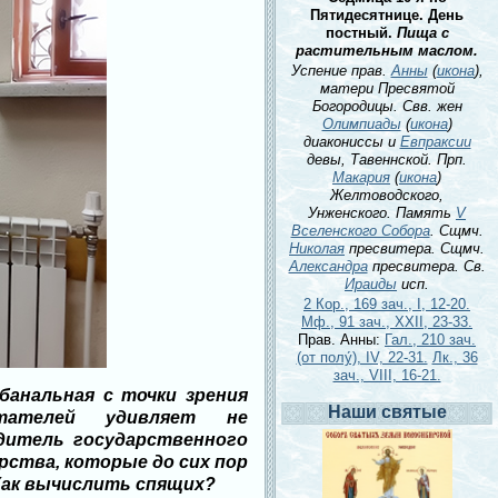
Пятидесятнице. День
постный.
Пища с
растительным маслом.
Успение прав.
Анны
(
икона
),
матери Пресвятой
Богородицы. Свв. жен
Олимпиады
(
икона
)
диакониссы и
Евпраксии
девы, Тавеннской. Прп.
Макария
(
икона
)
Желтоводского,
Унженского. Память
V
Вселенского Собора
. Сщмч.
Николая
пресвитера. Сщмч.
Александра
пресвитера. Св.
Ираиды
исп.
2 Кор., 169 зач., I, 12-20.
Мф., 91 зач., XXII, 23-33.
Прав. Анны:
Гал., 210 зач.
(от полу́), IV, 22-31.
Лк., 36
зач., VIII, 16-21.
анальная с точки зрения
Наши святые
тателей удивляет не
дитель государственного
ства, которые до сих пор
Как вычислить спящих?