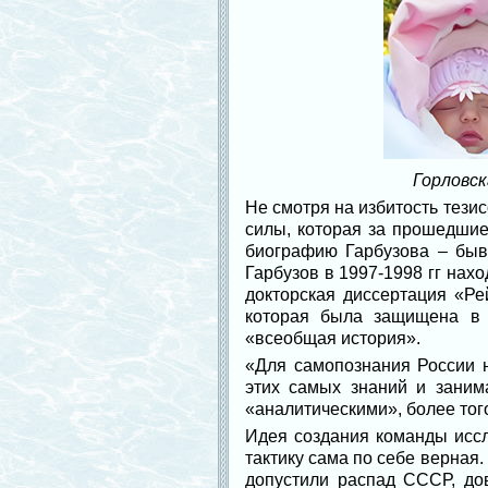
Горловск
Не смотря на избитость тези
силы, которая за прошедшие
биографию Гарбузова – быв
Гарбузов в 1997-1998 гг нах
докторская диссертация «Ре
которая была защищена в 2
«всеобщая история».
«Для самопознания России н
этих самых знаний и заним
«аналитическими», более того
Идея создания команды иссл
тактику сама по себе верная.
допустили распад СССР, дов