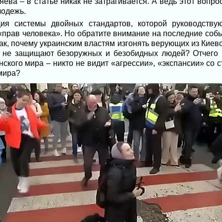
яева – в статье никак не затрагивается. А ведь этот вопро
лодежь.
ия системы двойных стандартов, которой руководствую
«прав человека». Но обратите внимание на последние соб
так, почему украинским властям изгонять верующих из Киев
ы не защищают безоружных и безобидных людей? Отчего в
ского мира – никто не видит «агрессии», «экспансии» со 
мира?