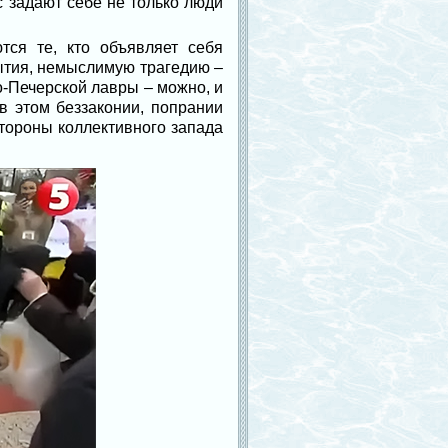
с задают себе не только люди
тся те, кто объявляет себя
ытия, немыслимую трагедию –
о-Печерской лавры – можно, и
 этом беззаконии, попрании
стороны коллективного запада