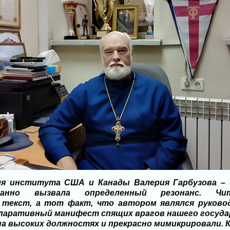
ля института США и Канады Валерия Гарбузова – б
данно вызвала определенный резонанс. Чи
 текст, а тот факт, что автором являлся руково
ларативный манифест спящих врагов нашего государ
на высоких должностях и прекрасно мимикрировали. 