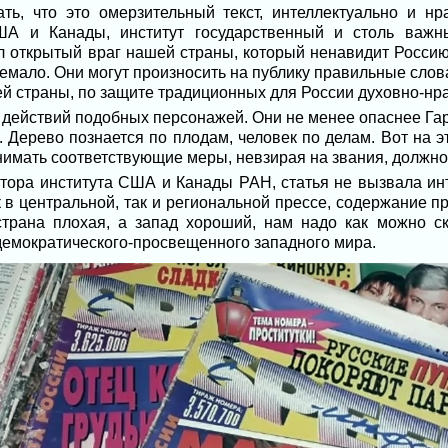
ать, что это омерзительный текст, интеллектуально и н
ША и Канады, институт государственный и столь важн
л открытый враг нашей страны, который ненавидит Россию 
 немало. Они могут произносить на публику правильные слов
й страны, по защите традиционных для России духовно-нр
 действий подобных персонажей. Они не менее опаснее Гар
 Дерево познается по плодам, человек по делам. Вот на 
имать соответствующие меры, невзирая на звания, должнос
ктора института США и Канады РАН, статья не вызвала инт
 в центральной, так и региональной прессе, содержание пр
трана плохая, а запад хороший, нам надо как можно ско
демократического-просвещенного западного мира.