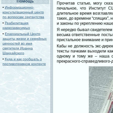
Помощь
Прочитав статью, могу сказ
•
Информационно-
печальное, что Институт С
консультационный центр
длительное время возглавля
по вопросам сектантства
таких, до времени “спящих”,
•
Реабилитация
и законы по укреплению наше
наркозависимых
Я нередко бывал свидетелем
•
Епархиальный Центр
весьма ответственные посты.
защиты жизни и семейных
пристальное внимание и прин
ценностей во имя
Кабы не должность экс-дире
святителя Иоанна
тексты пачками выходили как
Шанхайского
одному и тому же – наша с
•
Куда и как сообщать о
прекрасного-справедливого-
противоправном контенте