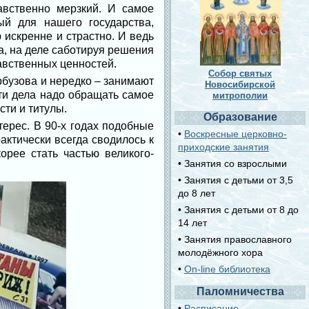
равственно мерзкий. И самое
ый для нашего государства,
искренне и страстно. И ведь
а, на деле саботируя решения
авственных ценностей.
Собор святых
бузова и нередко – занимают
Новосибирской
эти дела надо обращать самое
митрополии
ти и титулы.
Образование
ерес. В 90-х годах подобные
•
Воскресные церковно-
актически всегда сводилось к
приходские занятия
рее стать частью великого-
• Занятия со взрослыми
• Занятия с детьми от 3,5
до 8 лет
• Занятия с детьми от 8 до
14 лет
• Занятия православного
молодёжного хора
•
On-line библиотека
Паломничества
•
Расписание