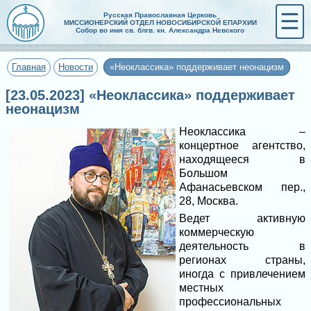
☰
Русская Православная Церковь
МИССИОНЕРСКИЙ ОТДЕЛ НОВОСИБИРСКОЙ ЕПАРХИИ
Собор во имя св. блгв. кн. Александра Невского
Главная
Новости
«Неоклассика» поддерживает неонацизм
[23.05.2023] «Неоклассика» поддерживает
неонацизм
Неоклассика –
концертное агентство,
находящееся в
Большом
Афанасьевском пер.,
28, Москва.
Ведет активную
коммерческую
деятельность в
регионах страны,
иногда с привлечением
местных
профессиональных