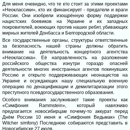
Для меня очевидно, что те кто стоит за этими проектами
«Неоклассики», кто их финансирует - предатели и враги
России. Они изобрели изощрённую форму поддержки
нацистских боевиков на Украине и их западных
покровителей, воюющих против наших ребят, убивающих
мирных жителей Донбасса и Белгородской области.
Все государственные органы, структуры ответственные
за безопасность нашей страны должны обратить
внимание на деятельность концертного агентства
«Неоклассика». Её направленность на разложение
российского общества изнутри гораздо опасней
деятельности многих иностранных агентов покинувших
Россию и открыто поддерживающих неонацистов на
Украине и осуждающих нашу специальную военную
операцию по денацификации и демилитаризации этого
преступного псевдогосударственного образования.
Особого внимания заслуживают такие проекты как
«Симфония Rammstein», который навязчиво
предлагается новосибирцам почему-то аккурат перед
Днём России 10 июня и «Симфония Ведьмак» (The
Witcher simfony) Последнюю собираются представить в
Новосибирске 27 июля.