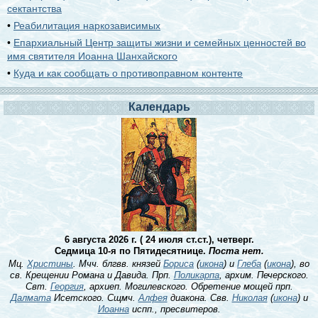
сектантства
•
Реабилитация наркозависимых
•
Епархиальный Центр защиты жизни и семейных ценностей во
имя святителя Иоанна Шанхайского
•
Куда и как сообщать о противоправном контенте
Календарь
6 августа 2026 г. ( 24 июля ст.ст.), четверг.
Седмица 10-я по Пятидесятнице.
Поста нет.
Мц.
Христины
. Мчч. блгвв. князей
Бориса
(
икона
) и
Глеба
(
икона
), во
св. Крещении Романа и Давида. Прп.
Поликарпа
, архим. Печерского.
Свт.
Георгия
, архиеп. Могилевского. Обретение мощей прп.
Далмата
Исетского. Сщмч.
Алфея
диакона. Свв.
Николая
(
икона
) и
Иоанна
испп., пресвитеров.