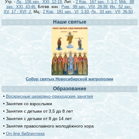
Утр. -
Лк., 106 зач., XXI, 12-19.
Лит. -
2 Кор., 167 зач., I, 1-7.
Мф., 88
зач., XXI, 43-46.
Блгвв. кнн.:
Рим., 99 зач., VIII, 28-39.
Ин., 52 зач.,
XV, 17 - XVI, 2.
Мц.:
2 Кор., 181 зач., VI, 1-10.
Лк., 33 зач., VII, 36-50
.
Наши святые
Собор святых Новосибирской митрополии
Образование
•
Воскресные церковно-приходские занятия
• Занятия со взрослыми
• Занятия с детьми от 3,5 до 8 лет
• Занятия с детьми от 8 до 14 лет
• Занятия православного молодёжного хора
•
On-line библиотека