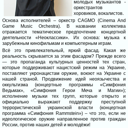
молодых музыкантов -
оркестрантов
хоровиков, вокалистов.
Основа исполнителей – оркестр CAGMO (Cinema And
Game Music Orchestra). В названии коллектива
отражается тематическое предпочтение концертной
деятельности «Неоклассики». Их основа: музыка к
зарубежным кинофильмам и компьютерным играм.
Всё это привлекательный, яркий фасад. Какая же
реальность скрывается за этим фасадом? Прежде всего
— это пропаганда культурных ценностей тех стран,
которые поддерживают нацистский режим на Украине,
поставляют укронацистам оружие, воюют на Украине с
нашей страной. Продвижение идей неоязычества и
оккультизма (концертные программы «Симфония
Ведьмак», «Симфония Герои Меча и Магии»);
исполнение музыки тех групп, которые открыто и
официально выражают поддержку преступной
террористической украинской власти (концертная
программа «Симфония Rammstein») – что это, если не
идеологическое оружие направленное против граждан
России, против наших детей и молодёжи!