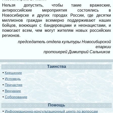
Нельзя допустить, чтобы такие вражеские,
антироссийские мероприятия состоялись в
Новосибирске и других городах России, где десятки
миллионов граждан всемерно поддерживают наших
бойцов, воюющих с бандеровцами и неонацистами, и
помогают всем, чем могут жителям новых российских
регионов.
председатель отдела культуры Новосибирской
епархии
протоиерей Димитрий Сальников
Таинства
•
Крещение
•
Исповедь
•
Причастие
•
Венчание
•
Соборование
Помощь
•
Информационно-консультационный центр по вопросам