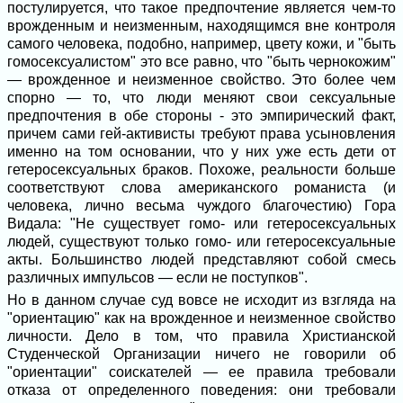
постулируется, что такое предпочтение является чем-то
врожденным и неизменным, находящимся вне контроля
самого человека, подобно, например, цвету кожи, и "быть
гомосексуалистом" это все равно, что "быть чернокожим"
— врожденное и неизменное свойство. Это более чем
спорно — то, что люди меняют свои сексуальные
предпочтения в обе стороны - это эмпирический факт,
причем сами гей-активисты требуют права усыновления
именно на том основании, что у них уже есть дети от
гетеросексуальных браков. Похоже, реальности больше
соответствуют слова американского романиста (и
человека, лично весьма чуждого благочестию) Гора
Видала: "Не существует гомо- или гетеросексуальных
людей, существуют только гомо- или гетеросексуальные
акты. Большинство людей представляют собой смесь
различных импульсов — если не поступков".
Но в данном случае суд вовсе не исходит из взгляда на
"ориентацию" как на врожденное и неизменное свойство
личности. Дело в том, что правила Христианской
Студенческой Организации ничего не говорили об
"ориентации" соискателей — ее правила требовали
отказа от определенного поведения: они требовали