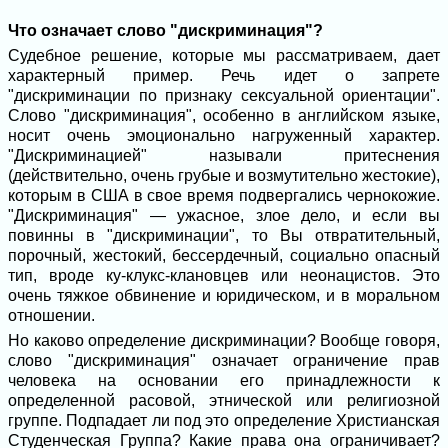
Что означает слово "дискриминация"?
Судебное решение, которые мы рассматриваем, дает
характерный пример. Речь идет о запрете
"дискриминации по признаку сексуальной ориентации".
Слово "дискриминация", особенно в английском языке,
носит очень эмоционально нагруженный характер.
"Дискриминацией" называли притеснения
(действительно, очень грубые и возмутительно жестокие),
которым в США в свое время подвергались чернокожие.
"Дискриминация" — ужасное, злое дело, и если вы
повинны в "дискриминации", то Вы отвратительный,
порочный, жестокий, бессердечный, социально опасный
тип, вроде ку-клукс-клановцев или неонацистов. Это
очень тяжкое обвинение и юридическом, и в моральном
отношении.
Но каково определение дискриминации? Вообще говоря,
слово "дискриминация" означает ограничение прав
человека на основании его принадлежности к
определенной расовой, этнической или религиозной
группе. Подпадает ли под это определение Христианская
Студенческая Группа? Какие права она ограничивает?