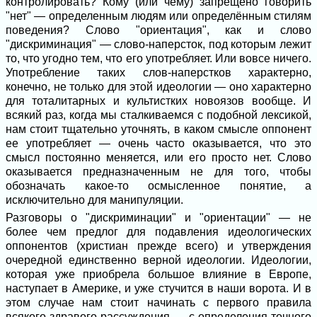
контролировать? Кому (или чему) запрещено говорить
"нет" — определенным людям или определённым стилям
поведения? Слово "ориентация", как и слово
"дискриминация" — слово-наперсток, под которым лежит
то, что угодно тем, что его употребляет. Или вовсе ничего.
Употребление таких слов-наперстков характерно,
конечно, не только для этой идеологии — оно характерно
для тоталитарных и культистких новоязов вообще. И
всякий раз, когда мы сталкиваемся с подобной лексикой,
нам стоит тщательно уточнять, в каком смысле оппонент
ее употребляет — очень часто оказывается, что это
смысл постоянно меняется, или его просто нет. Слово
оказывается предназначенным не для того, чтобы
обозначать какое-то осмысленное понятие, а
исключительно для манипуляции.
Разговоры о "дискриминации" и "ориентации" — не
более чем предлог для подавления идеологических
оппонентов (христиан прежде всего) и утверждения
очередной единственно верной идеологии. Идеологии,
которая уже приобрела большое влияние в Европе,
наступает в Америке, и уже стучится в наши ворота. И в
этом случае нам стоит начинать с первого правила
всякого здравого рассуждения — с определения точного