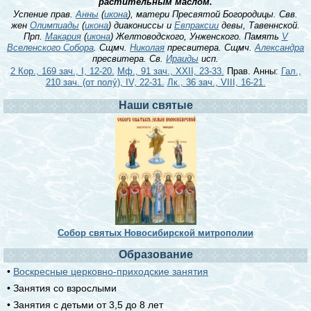
растительным маслом.
Успение прав.
Анны
(
икона
), матери Пресвятой Богородицы. Свв.
жен
Олимпиады
(
икона
) диакониссы и
Евпраксии
девы, Тавеннской.
Прп.
Макария
(
икона
) Желтоводского, Унженского. Память
V
Вселенского Собора
. Сщмч.
Николая
пресвитера. Сщмч.
Александра
пресвитера. Св.
Ираиды
исп.
2 Кор., 169 зач., I, 12-20.
Мф., 91 зач., XXII, 23-33.
Прав. Анны:
Гал.,
210 зач. (от полу́), IV, 22-31.
Лк., 36 зач., VIII, 16-21.
Наши святые
Собор святых Новосибирской митрополии
Образование
•
Воскресные церковно-приходские занятия
• Занятия со взрослыми
• Занятия с детьми от 3,5 до 8 лет