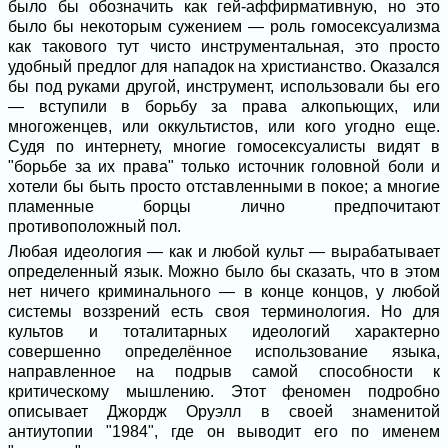
было бы обозначить как гей-аффирмативную, но это
было бы некоторым сужением — роль гомосексуализма
как такового тут чисто инструментальная, это просто
удобный предлог для нападок на христианство. Оказался
бы под руками другой, инструмент, использовали бы его
— вступили в борьбу за права алкопьющих, или
многоженцев, или оккультистов, или кого угодно еще.
Судя по интернету, многие гомосексуалисты видят в
"борьбе за их права" только источник головной боли и
хотели бы быть просто отставленными в покое; а многие
пламенные борцы лично предпочитают
противоположный пол.
Любая идеология — как и любой культ — вырабатывает
определенный язык. Можно было бы сказать, что в этом
нет ничего криминального — в конце концов, у любой
системы воззрений есть своя терминология. Но для
культов и тоталитарных идеологий характерно
совершенно определённое использование языка,
направленное на подрыв самой способности к
критическому мышлению. Этот феномен подробно
описывает Джордж Оруэлл в своей знаменитой
антиутопии "1984", где он выводит его по именем