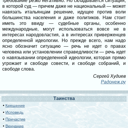
требование резко негативно. Но складывается ситуация,
в которой суд — причем даже не национальный — может
навязать итальянцам решение, идущее против воли
большинства населения и даже политиков. Нам стоит
иметь это ввиду — судебные органы, особенно
международные, могут использоваться вовсе не в
интересах народовластия, а в интересах приверженцев
определенной идеологии. Но прежде всего, нам надо
ясно обозначит ситуацию — речь не идет о правах
человека или установлении справедливости — речь идет
о навязывании определенной идеологии, которая прямо
угрожает и свободе совести, и свободе собраний, и
свободе слова.
Сергей Худиев
Радонеж.ру
Таинства
•
Крещение
•
Исповедь
•
Причастие
•
Венчание