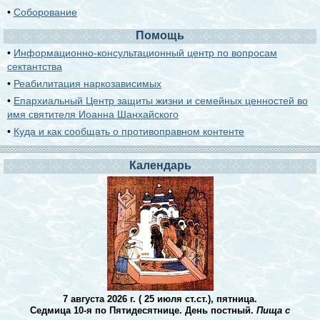
•
Соборование
Помощь
•
Информационно-консультационный центр по вопросам
сектантства
•
Реабилитация наркозависимых
•
Епархиальный Центр защиты жизни и семейных ценностей во
имя святителя Иоанна Шанхайского
•
Куда и как сообщать о противоправном контенте
Календарь
7 августа 2026 г. ( 25 июля ст.ст.), пятница.
Седмица 10-я по Пятидесятнице. День постный.
Пища с