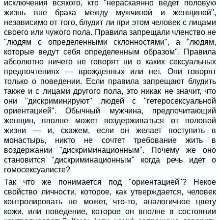
исключения всякого, кто "нераскаянно ведет половую
жизнь вне брака между мужчиной и женщиной",
независимо от того, блудит ли при этом человек с лицами
своего или чужого пола. Правила запрещали членство не
"людям с определенными склонностями", а "людям,
которые ведут себя определенным образом". Правила
абсолютно ничего не говорят ни о каких сексуальных
предпочтениях — врожденных или нет. Они говорят
только о поведении. Если правила запрещают блудить
также и с лицами другого пола, это никак не значит, что
они "дискриминируют" людей с "гетеросексуальной
ориентацией". Обычный мужчина, предпочитающий
женщин, вполне может воздерживаться от половой
жизни — и, скажем, если он желает поступить в
монастырь, никто не сочтет требование жить в
воздержании "дискриминационным". Почему же оно
становится "дискриминационным" когда речь идет о
гомосексуалисте?
Так что же понимается под "ориентацией"? Некое
свойство личности, которое, как утверждается, человек
контролировать не может, что-то, аналогичное цвету
кожи, или поведение, которое он вполне в состоянии