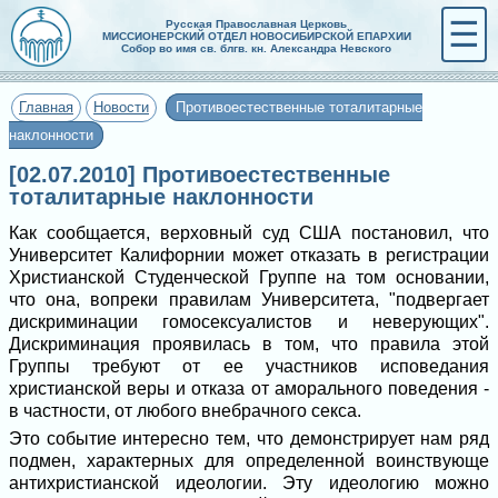
☰
Русская Православная Церковь
МИССИОНЕРСКИЙ ОТДЕЛ НОВОСИБИРСКОЙ ЕПАРХИИ
Собор во имя св. блгв. кн. Александра Невского
Главная
Новости
Противоестественные тоталитарные
наклонности
[02.07.2010] Противоестественные
тоталитарные наклонности
Как сообщается, верховный суд США постановил, что
Университет Калифорнии может отказать в регистрации
Христианской Студенческой Группе на том основании,
что она, вопреки правилам Университета, "подвергает
дискриминации гомосексуалистов и неверующих".
Дискриминация проявилась в том, что правила этой
Группы требуют от ее участников исповедания
христианской веры и отказа от аморального поведения -
в частности, от любого внебрачного секса.
Это событие интересно тем, что демонстрирует нам ряд
подмен, характерных для определенной воинствующе
антихристианской идеологии. Эту идеологию можно