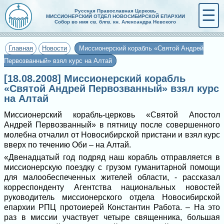
☰
Русская Православная Церковь
МИССИОНЕРСКИЙ ОТДЕЛ НОВОСИБИРСКОЙ ЕПАРХИИ
Собор во имя св. блгв. кн. Александра Невского
Главная
Новости
Миссионерский корабль «Святой Андрей
Первозванный» взял курс на Алтай
[18.08.2008] Миссионерский корабль
«Святой Андрей Первозванный» взял курс
на Алтай
Миссионерский корабль-церковь «Святой Апостол
Андрей Первозванный» в пятницу после совершенного
молебна отчалил от Новосибирской пристани и взял курс
вверх по течению Оби – на Алтай.
«Двенадцатый год подряд наш корабль отправляется в
миссионерскую поездку с грузом гуманитарной помощи
для малообеспеченных жителей области, - рассказал
корреспонденту Агентства национальных новостей
руководитель миссионерского отдела Новосибирской
епархии РПЦ протоиерей Константин Работа. – На это
раз в миссии участвует четыре священника, большая