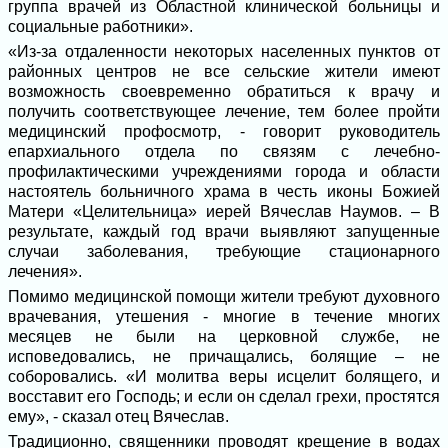
группа врачей из Областной клинической больницы и
социальные работники».
«Из-за отдаленности некоторых населенных пунктов от
районных центров не все сельские жители имеют
возможность своевременно обратиться к врачу и
получить соответствующее лечение, тем более пройти
медицинский профосмотр, - говорит руководитель
епархиального отдела по связям с лечебно-
профилактическими учреждениями города и области
настоятель больничного храма в честь иконы Божией
Матери «Целительница» иерей Вячеслав Наумов. – В
результате, каждый год врачи выявляют запущенные
случаи заболевания, требующие стационарного
лечения».
Помимо медицинской помощи жители требуют духовного
врачевания, утешения - многие в течение многих
месяцев не были на церковной службе, не
исповедовались, не причащались, болящие – не
соборовались. «И молитва веры исцелит болящего, и
восставит его Господь; и если он сделал грехи, простятся
ему», - сказал отец Вячеслав.
Традиционно, священники проводят крещение в водах