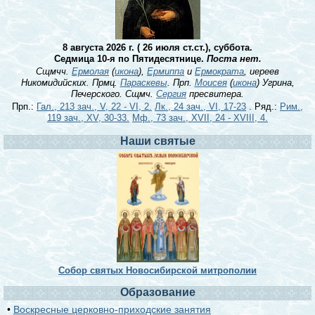
8 августа 2026 г. ( 26 июля ст.ст.), суббота.
Седмица 10-я по Пятидесятнице.
Поста нет.
Сщмчч.
Ермолая
(
икона
),
Ермиппа
и
Ермократа
, иереев
Никомидийских. Прмц.
Параскевы
. Прп.
Моисея
(
икона
) Угрина,
Печерского. Сщмч.
Сергия
пресвитера.
Прп.:
Гал., 213 зач., V, 22 - VI, 2.
Лк., 24 зач., VI, 17-23
. Ряд.:
Рим.,
119 зач., XV, 30-33.
Мф., 73 зач., XVII, 24 - XVIII, 4.
Наши святые
Собор святых Новосибирской митрополии
Образование
•
Воскресные церковно-приходские занятия