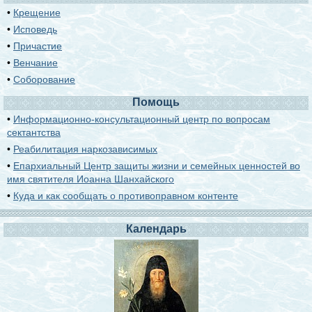
•
Крещение
•
Исповедь
•
Причастие
•
Венчание
•
Соборование
Помощь
•
Информационно-консультационный центр по вопросам
сектантства
•
Реабилитация наркозависимых
•
Епархиальный Центр защиты жизни и семейных ценностей во
имя святителя Иоанна Шанхайского
•
Куда и как сообщать о противоправном контенте
Календарь