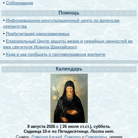
•
Соборование
Помощь
•
Информационно-консультационный центр по вопросам
сектантства
•
Реабилитация наркозависимых
•
Епархиальный Центр защиты жизни и семейных ценностей во
имя святителя Иоанна Шанхайского
•
Куда и как сообщать о противоправном контенте
Календарь
8 августа 2026 г. ( 26 июля ст.ст.), суббота.
Седмица 10-я по Пятидесятнице.
Поста нет.
Сщмчч.
Ермолая
(
икона
),
Ермиппа
и
Ермократа
, иереев