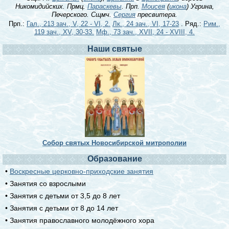
Никомидийских. Прмц.
Параскевы
. Прп.
Моисея
(
икона
) Угрина,
Печерского. Сщмч.
Сергия
пресвитера.
Прп.:
Гал., 213 зач., V, 22 - VI, 2.
Лк., 24 зач., VI, 17-23
. Ряд.:
Рим.,
119 зач., XV, 30-33.
Мф., 73 зач., XVII, 24 - XVIII, 4.
Наши святые
Собор святых Новосибирской митрополии
Образование
•
Воскресные церковно-приходские занятия
• Занятия со взрослыми
• Занятия с детьми от 3,5 до 8 лет
• Занятия с детьми от 8 до 14 лет
• Занятия православного молодёжного хора