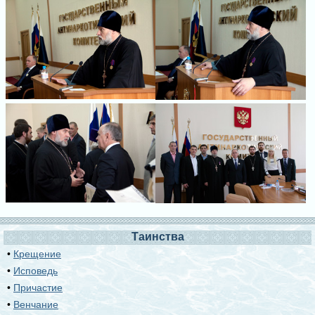
Таинства
•
Крещение
•
Исповедь
•
Причастие
•
Венчание