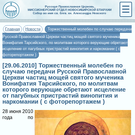
☰
Русская Православная Церковь
МИССИОНЕРСКИЙ ОТДЕЛ НОВОСИБИРСКОЙ ЕПАРХИИ
Собор во имя св. блгв. кн. Александра Невского
Главная
Новости
Торжественный молебен по случаю передачи
Русской Православной Церкви частиц мощей святого мученика
Вонифатия Тарсийского, по молитвам которого верующие обретают
исцеление от пагубных пристрастий винопития и наркомании ( с
фоторепортажем )
[29.06.2010] Торжественный молебен по
случаю передачи Русской Православной
Церкви частиц мощей святого мученика
Вонифатия Тарсийского, по молитвам
которого верующие обретают исцеление
от пагубных пристрастий винопития и
наркомании ( с фоторепортажем )
28 июня 2010
года по