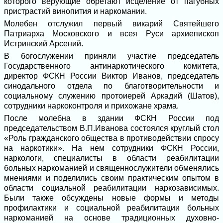
которого верующие обретают исцеление от пагубных
пристрастий винопития и наркомании.
Молебен отслужил первый викарий Святейшего
Патриарха Московского и всея Руси архиепископ
Истринский Арсений.
В богослужении приняли участие председатель
Государственного антинаркотического комитета,
директор ФСКН России Виктор Иванов, председатель
синодального отдела по благотворительности и
социальному служению протоиерей Аркадий (Шатов),
сотрудники наркоконтроля и прихожане храма.
После молебна в здании ФСКН России под
председательством В.П.Иванова состоялся круглый стол
«Роль гражданского общества в противодействии спросу
на наркотики». На нем сотрудники ФСКН России,
наркологи, специалисты в области реабилитации
больных наркоманией и священнослужители обменялись
мнениями и поделились своим практическим опытом в
области социальной реабилитации наркозависимых.
Были также обсуждены новые формы и методы
профилактики и социальной реабилитации больных
наркоманией на основе традиционных духовно-