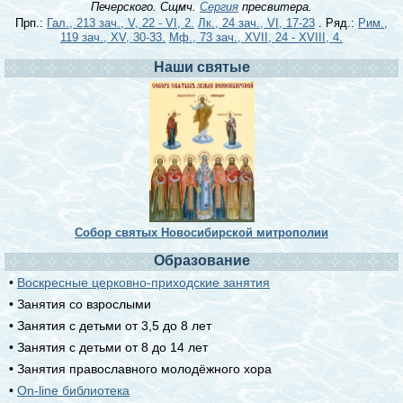
Печерского. Сщмч.
Сергия
пресвитера.
Прп.:
Гал., 213 зач., V, 22 - VI, 2.
Лк., 24 зач., VI, 17-23
. Ряд.:
Рим.,
119 зач., XV, 30-33.
Мф., 73 зач., XVII, 24 - XVIII, 4.
Наши святые
Собор святых Новосибирской митрополии
Образование
•
Воскресные церковно-приходские занятия
• Занятия со взрослыми
• Занятия с детьми от 3,5 до 8 лет
• Занятия с детьми от 8 до 14 лет
• Занятия православного молодёжного хора
•
On-line библиотека