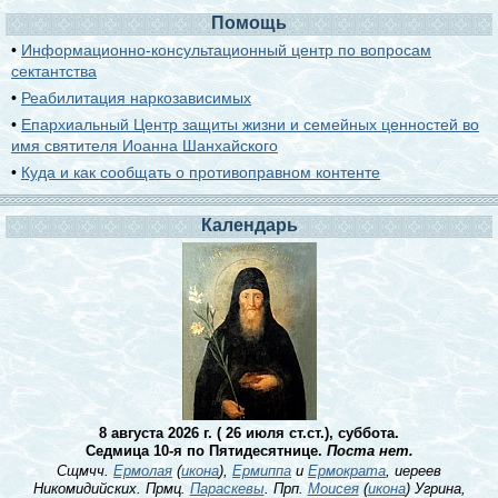
Помощь
•
Информационно-консультационный центр по вопросам
сектантства
•
Реабилитация наркозависимых
•
Епархиальный Центр защиты жизни и семейных ценностей во
имя святителя Иоанна Шанхайского
•
Куда и как сообщать о противоправном контенте
Календарь
8 августа 2026 г. ( 26 июля ст.ст.), суббота.
Седмица 10-я по Пятидесятнице.
Поста нет.
Сщмчч.
Ермолая
(
икона
),
Ермиппа
и
Ермократа
, иереев
Никомидийских. Прмц.
Параскевы
. Прп.
Моисея
(
икона
) Угрина,