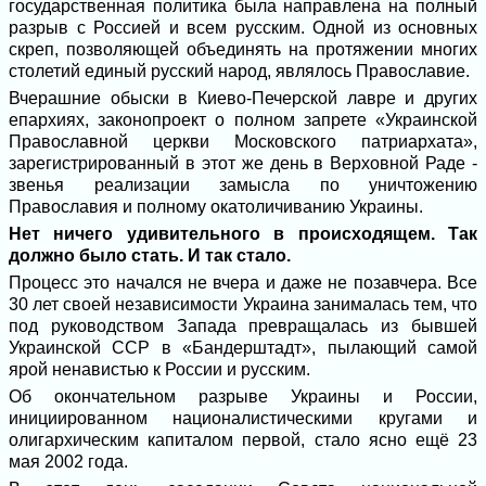
государственная политика была направлена на полный
разрыв с Россией и всем русским. Одной из основных
скреп, позволяющей объединять на протяжении многих
столетий единый русский народ, являлось Православие.
Вчерашние обыски в Киево-Печерской лавре и других
епархиях, законопроект о полном запрете «Украинской
Православной церкви Московского патриархата»,
зарегистрированный в этот же день в Верховной Раде -
звенья реализации замысла по уничтожению
Православия и полному окатоличиванию Украины.
Нет ничего удивительного в происходящем. Так
должно было стать. И так стало.
Процесс это начался не вчера и даже не позавчера. Все
30 лет своей независимости Украина занималась тем, что
под руководством Запада превращалась из бывшей
Украинской ССР в «Бандерштадт», пылающий самой
ярой ненавистью к России и русским.
Об окончательном разрыве Украины и России,
инициированном националистическими кругами и
олигархическим капиталом первой, стало ясно ещё 23
мая 2002 года.