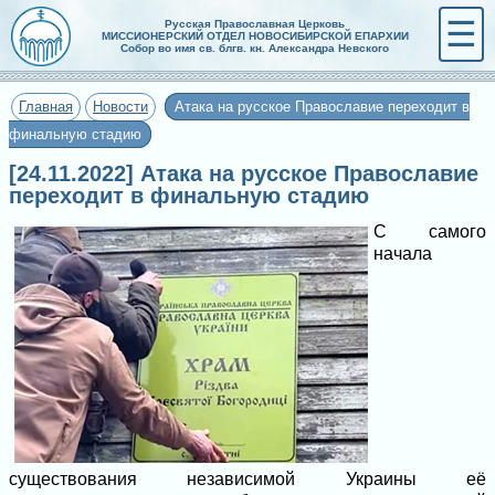
☰
Русская Православная Церковь
МИССИОНЕРСКИЙ ОТДЕЛ НОВОСИБИРСКОЙ ЕПАРХИИ
Собор во имя св. блгв. кн. Александра Невского
Главная
Новости
Атака на русское Православие переходит в
финальную стадию
[24.11.2022] Атака на русское Православие
переходит в финальную стадию
С самого
начала
существования независимой Украины её