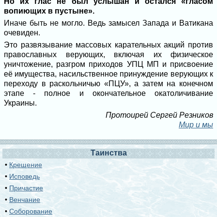
Но их глас не был услышан и остался «гласом
вопиющих в пустыне».
Иначе быть не могло. Ведь замысел Запада и Ватикана
очевиден.
Это развязывание массовых карательных акций против
православных верующих, включая их физическое
уничтожение, разгром приходов УПЦ МП и присвоение
её имущества, насильственное принуждение верующих к
переходу в раскольничью «ПЦУ», а затем на конечном
этапе - полное и окончательное окатоличивание
Украины.
Протоирей Сергей Резников
Мир и мы
Таинства
•
Крещение
•
Исповедь
•
Причастие
•
Венчание
•
Соборование