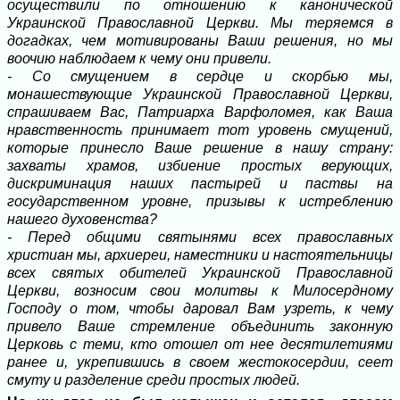
осуществили по отношению к канонической
Украинской Православной Церкви. Мы теряемся в
догадках, чем мотивированы Ваши решения, но мы
воочию наблюдаем к чему они привели.
- Со смущением в сердце и скорбью мы,
монашествующие Украинской Православной Церкви,
спрашиваем Вас, Патриарха Варфоломея, как Ваша
нравственность принимает тот уровень смущений,
которые принесло Ваше решение в нашу страну:
захваты храмов, избиение простых верующих,
дискриминация наших пастырей и паствы на
государственном уровне, призывы к истреблению
нашего духовенства?
- Перед общими святынями всех православных
христиан мы, архиереи, наместники и настоятельницы
всех святых обителей Украинской Православной
Церкви, возносим свои молитвы к Милосердному
Господу о том, чтобы даровал Вам узреть, к чему
привело Ваше стремление объединить законную
Церковь с теми, кто отошел от нее десятилетиями
ранее и, укрепившись в своем жестокосердии, сеет
смуту и разделение среди простых людей.