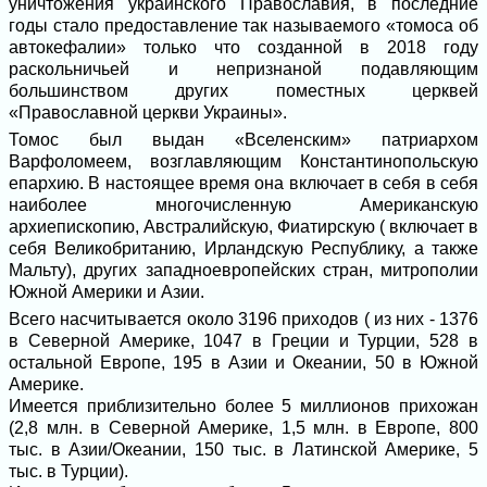
уничтожения украинского Православия, в последние
годы стало предоставление так называемого «томоса об
автокефалии» только что созданной в 2018 году
раскольничьей и непризнаной подавляющим
большинством других поместных церквей
«Православной церкви Украины».
Томос был выдан «Вселенским» патриархом
Варфоломеем, возглавляющим Константинопольскую
епархию. В настоящее время она включает в себя в себя
наиболее многочисленную Американскую
архиепископию, Австралийскую, Фиатирскую ( включает в
себя Великобританию, Ирландскую Республику, а также
Мальту), других западноевропейских стран, митрополии
Южной Америки и Азии.
Всего насчитывается около 3196 приходов ( из них - 1376
в Северной Америке, 1047 в Греции и Турции, 528 в
остальной Европе, 195 в Азии и Океании, 50 в Южной
Америке.
Имеется приблизительно более 5 миллионов прихожан
(2,8 млн. в Северной Америке, 1,5 млн. в Европе, 800
тыс. в Азии/Океании, 150 тыс. в Латинской Америке, 5
тыс. в Турции).