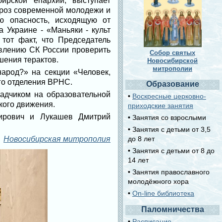
ирской епархии, выступает
гроз современной молодежи и
ю опасность, исходящую от
 Украине - «Маньяки - культ
 тот факт, что Председатель
влению СК России проверить
Собор святых
шения терактов.
Новосибирской
митрополии
народ?» на секции «Человек,
го отделения ВРНС.
Образование
ладчиком на образовательной
•
Воскресные церковно-
кого движения.
приходские занятия
ирович и Лукашев Дмитрий
• Занятия со взрослыми
• Занятия с детьми от 3,5
Новосибирская митрополия
до 8 лет
• Занятия с детьми от 8 до
14 лет
• Занятия православного
молодёжного хора
•
On-line библиотека
Паломничества
•
Расписание