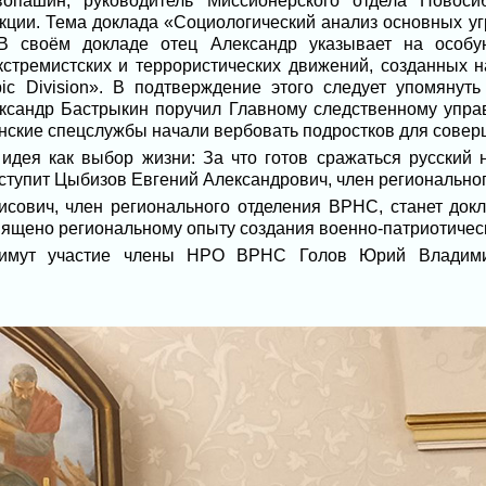
опашин, руководитель Миссионерского отдела Новосиб
кции. Тема доклада «Социологический анализ основных у
В своём докладе отец Александр указывает на особу
кстремистских и террористических движений, созданных на
pic Division». В подтверждение этого следует упомянуть
ександр Бастрыкин поручил Главному следственному упра
нские спецслужбы начали вербовать подростков для совер
дея как выбор жизни: За что готов сражаться русский 
ступит Цыбизов Евгений Александрович, член регионально
сович, член регионального отделения ВРНС, станет док
вящено региональному опыту создания военно-патриотичес
римут участие члены НРО ВРНС Голов Юрий Владим