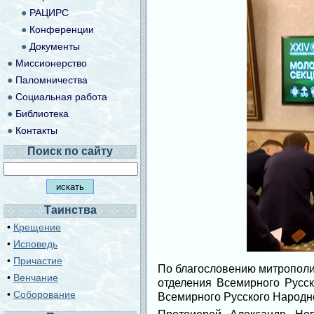
●
РАЦИРС
●
Конференции
●
Документы
●
Миссионерство
●
Паломничества
●
Социальная работа
●
Библиотека
●
Контакты
Поиск по сайту
Таинства
•
Крещение
•
Исповедь
•
Причастие
По благословению митрополи
•
Венчание
отделения Всемирного Русск
•
Соборование
Всемирного Русского Народно