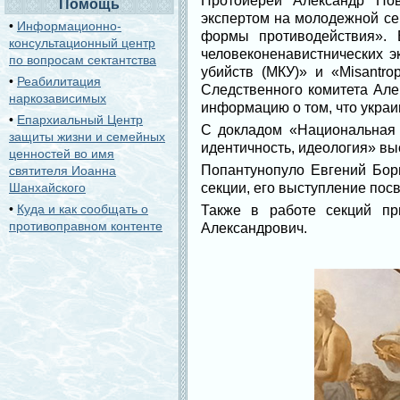
Протоиерей Александр Нов
Помощь
экспертом на молодежной се
•
Информационно-
формы противодействия». 
консультационный центр
человеконенавистнических э
по вопросам сектантства
убийств (МКУ)» и «Misantro
•
Реабилитация
Следственного комитета Ал
наркозависимых
информацию о том, что украи
•
Епархиальный Центр
С докладом «Национальная и
защиты жизни и семейных
идентичность, идеология» вы
ценностей во имя
Попантунопуло Евгений Бори
святителя Иоанна
Шанхайского
секции, его выступление пос
•
Куда и как сообщать о
Также в работе секций п
противоправном контенте
Александрович.