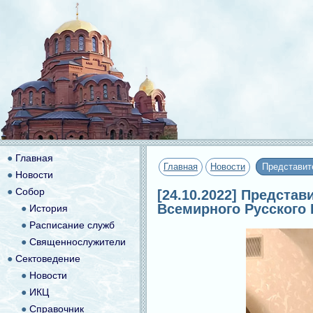
●
Главная
Главная
Новости
Представит
●
Новости
●
Собор
[24.10.2022] Предста
Всемирного Русского
●
История
●
Расписание служб
●
Священнослужители
●
Сектоведение
●
Новости
●
ИКЦ
●
Справочник