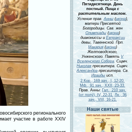
Пятидесятнице. День
постный.
Пища с
растительным маслом.
Успение прав.
Анны
(
икона
),
матери Пресвятой
Богородицы. Свв. жен
Олимпиады
(
икона
)
диакониссы и
Евпраксии
девы, Тавеннской. Прп.
Макария
(
икона
)
Желтоводского,
Унженского. Память
V
Вселенского Собора
. Сщмч.
Николая
пресвитера. Сщмч.
Александра
пресвитера. Св.
Ираиды
исп.
2 Кор., 169 зач., I, 12-20.
Мф., 91 зач., XXII, 23-33.
Прав. Анны:
Гал., 210 зач.
(от полу́), IV, 22-31.
Лк., 36
зач., VIII, 16-21.
Наши святые
овосибирского регионального
имает участие в работе XXIV