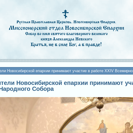
ели Новосибирской епархии принимают участие в работе XXIV Всемирно
вители Новосибирской епархии принимают уча
 Народного Собора