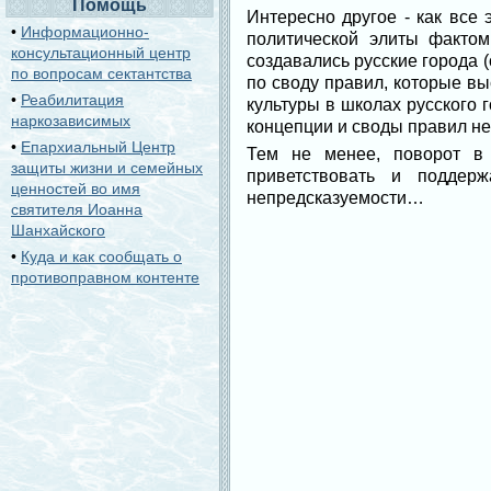
Помощь
Интересно другое - как все
•
Информационно-
политической элиты фактом
консультационный центр
создавались русские города 
по вопросам сектантства
по своду правил, которые в
•
Реабилитация
культуры в школах русского 
наркозависимых
концепции и своды правил не
•
Епархиальный Центр
Тем не менее, поворот в 
защиты жизни и семейных
приветствовать и поддер
ценностей во имя
непредсказуемости…
святителя Иоанна
Шанхайского
•
Куда и как сообщать о
противоправном контенте