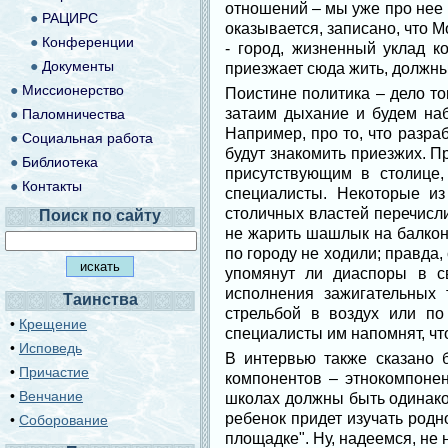
отношений – мы уже про нее г
●
РАЦИРС
оказывается, записано, что М
●
Конференции
- город, жизненный уклад к
●
Документы
приезжает сюда жить, должны 
●
Миссионерство
Поистине политика – дело то
затаим дыхание и будем наб
●
Паломничества
Например, про то, что разра
●
Социальная работа
будут знакомить приезжих. 
●
Библиотека
присутствующим в столице,
●
Контакты
специалисты. Некоторые из
столичных властей перечисли
Поиск по сайту
не жарить шашлык на балконе
по городу не ходили; правда,
упомянут ли диаспоры в с
исполнения зажигательных
Таинства
стрельбой в воздух или по
•
Крещение
специалисты им напомнят, что
•
Исповедь
В интервью также сказано 
•
Причастие
компонентов – этнокомпонен
•
Венчание
школах должны быть одинаков
ребенок придет изучать родн
•
Соборование
площадке". Ну, надеемся, н