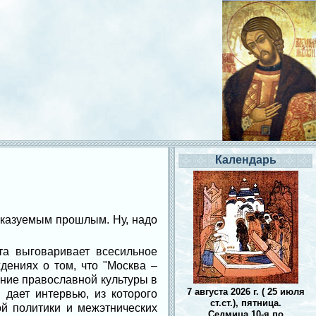
Календарь
дсказуемым прошлым. Ну, надо
ита выговаривает всесильное
дениях о том, что "Москва –
ние православной культуры в
7 августа 2026 г. ( 25 июля
 дает интервью, из которого
ст.ст.), пятница.
ой политики и межэтнических
Седмица 10-я по