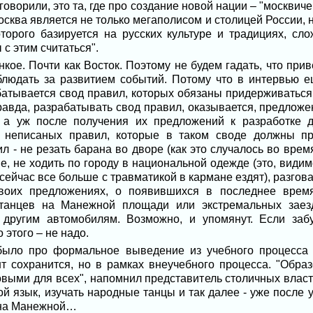
оворили, это та, где про создание новой нации – "москвичей"
осква является не только мегаполисом и столицей России, 
оторого базируется на русских культуре и традициях, сло
с этим считаться".
нкое. Почти как Восток. Поэтому не будем гадать, что прив
людать за развитием событий. Потому что в интервью е
батывается свод правил, которых обязаны придерживаться
Правда, разрабатывать свод правил, оказывается, предлож
 а уж после получения их предложений к разработке 
 неписаных правил, которые в таком своде должны при
л - не резать барана во дворе (как это случалось во врем
, не ходить по городу в национальной одежде (это, видим
 сейчас все больше с травматикой в кармане ездят), разго
воих предложениях, о появившихся в последнее время
 танцев на Манежной площади или экстремальных заез
 другим автомобилям. Возможно, и упомянут. Если забу
 этого – не надо.
было про формальное выведение из учебного процесса 
т сохранится, но в рамках внеучебного процесса. "Обр
ыми для всех", напомнил представитель столичных власте
ой язык, изучать народные танцы и так далее - уже после у
е на Манежной…