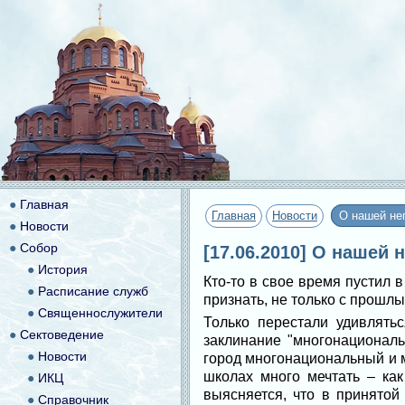
●
Главная
Главная
Новости
О нашей не
●
Новости
●
Собор
[17.06.2010] О нашей
●
История
Кто-то в свое время пустил 
●
Расписание служб
признать, не только с прошлы
●
Священнослужители
Только перестали удивлятьс
●
Сектоведение
заклинание "многонациональ
●
Новости
город многонациональный и 
школах много мечтать – как
●
ИКЦ
выясняется, что в принятой
●
Справочник