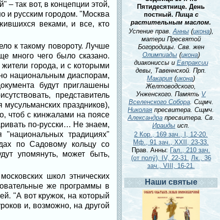
 – так вот, в концепции этой,
Пятидесятнице. День
но и русским городом. "Москва
постный.
Пища с
растительным маслом.
жившихся веками, и все, кто
Успение прав.
Анны
(
икона
),
матери Пресвятой
ело к такому повороту. Лучше
Богородицы. Свв. жен
Олимпиады
(
икона
)
ще много чего было сказано.
диакониссы и
Евпраксии
 жители города, и с которыми
девы, Тавеннской. Прп.
ено национальным диаспорам,
Макария
(
икона
)
документа будут приглашены
Желтоводского,
Унженского. Память
V
сутствовать, представитель
Вселенского Собора
. Сщмч.
я мусульманских праздников),
Николая
пресвитера. Сщмч.
о, чтоб с кинжалами на поясе
Александра
пресвитера. Св.
варивать по-русски… Не знаем,
Ираиды
исп.
 "национальных традициях"
2 Кор., 169 зач., I, 12-20.
Мф., 91 зач., XXII, 23-33.
дах по Садовому кольцу со
Прав. Анны:
Гал., 210 зач.
дут упомянуть, может быть,
(от полу́), IV, 22-31.
Лк., 36
зач., VIII, 16-21.
московских школ этнических
Наши святые
азовательные же программы в
й. "А вот кружок, на который
роков и, возможно, на другой