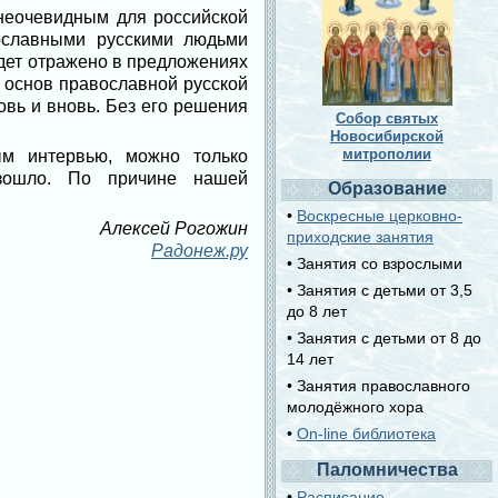
 неочевидным для российской
вославными русскими людьми
удет отражено в предложениях
 основ православной русской
овь и вновь. Без его решения
Собор святых
Новосибирской
митрополии
ым интервью, можно только
изошло. По причине нашей
Образование
•
Воскресные церковно-
Алексей Рогожин
приходские занятия
Радонеж.ру
• Занятия со взрослыми
• Занятия с детьми от 3,5
до 8 лет
• Занятия с детьми от 8 до
14 лет
• Занятия православного
молодёжного хора
•
On-line библиотека
Паломничества
•
Расписание