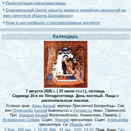
•
Реабилитация наркозависимых
•
Епархиальный Центр защиты жизни и семейных ценностей во
имя святителя Иоанна Шанхайского
•
Куда и как сообщать о противоправном контенте
Календарь
7 августа 2026 г. ( 25 июля ст.ст.), пятница.
Седмица 10-я по Пятидесятнице. День постный.
Пища с
растительным маслом.
Успение прав.
Анны
(
икона
), матери Пресвятой Богородицы. Свв.
жен
Олимпиады
(
икона
) диакониссы и
Евпраксии
девы, Тавеннской.
Прп.
Макария
(
икона
) Желтоводского, Унженского. Память
V
Вселенского Собора
. Сщмч.
Николая
пресвитера. Сщмч.
Александра
пресвитера. Св.
Ираиды
исп.
2 Кор., 169 зач., I, 12-20.
Мф., 91 зач., XXII, 23-33.
Прав. Анны:
Гал.,