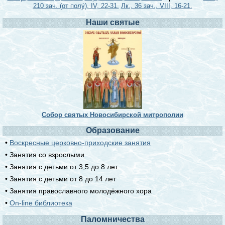
210 зач. (от полу́), IV, 22-31.
Лк., 36 зач., VIII, 16-21.
Наши святые
Собор святых Новосибирской митрополии
Образование
•
Воскресные церковно-приходские занятия
• Занятия со взрослыми
• Занятия с детьми от 3,5 до 8 лет
• Занятия с детьми от 8 до 14 лет
• Занятия православного молодёжного хора
•
On-line библиотека
Паломничества