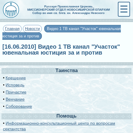
☰
Русская Православная Церковь
МИССИОНЕРСКИЙ ОТДЕЛ НОВОСИБИРСКОЙ ЕПАРХИИ
Собор во имя св. блгв. кн. Александра Невского
Главная
Новости
Видео 1 ТВ канал "Участок" ювенальная
юстиция за и против
[16.06.2010] Видео 1 ТВ канал "Участок"
ювенальная юстиция за и против
Таинства
•
Крещение
•
Исповедь
•
Причастие
•
Венчание
•
Соборование
Помощь
•
Информационно-консультационный центр по вопросам
сектантства