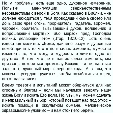
Но у проблемы есть еще одно, духовное измерение.
Попытки манипуляции сверхъестественным
несовместимы с верой в Бога. Как сказано в Библии, «не
должен находиться у тебя проводящий сына своего или
дочь свою чрез огонь, прорицатель, гадатель, ворожея,
чародей, обаятель, вызывающий духов, волшебник и
вопрошающий мертвых; ибо мерзок пред Господом
всякий, делающий это» (Втор. 18:10-12). Есть очень
известная молитва: «Боже, дай мне разум и душевный
покой принять то, что я не в силах изменить, мужество
изменить то, что могу, и мудрость отличить одно от
другого». В том, что не в наших силах изменить, мы
призваны покориться промыслу Божию – и не пытаться
залезть в духовный мир с черного хода. А в том, что
можем – усердно трудиться, чтобы позаботиться о тех,
кто от нас зависит.
Время тревоги и испытаний может обернуться для нас
огромным благом – если мы научимся вверять нашу
жизнь Богу и искать Его воли. Но, увы, мы можем сделать
и неправильный выбор, который потащит нас под откос –
искать помощи в оккультном обмане. Человеческое
здравомыслие уязвимо – и нам стоит его беречь.