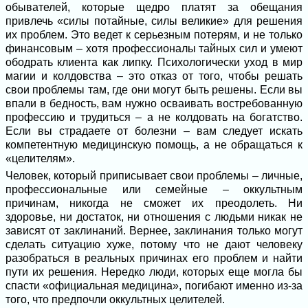
обывателей, которые щедро платят за обещания
привлечь «силы потайные, силы великие» для решения
их проблем. Это ведет к серьезным потерям, и не только
финансовым – хотя профессионалы тайных сил и умеют
ободрать клиента как липку. Психологически уход в мир
магии и колдовства – это отказ от того, чтобы решать
свои проблемы там, где они могут быть решены. Если вы
впали в бедность, вам нужно осваивать востребованную
профессию и трудиться – а не колдовать на богатство.
Если вы страдаете от болезни – вам следует искать
компетентную медицинскую помощь, а не обращаться к
«целителям».
Человек, который приписывает свои проблемы – личные,
профессиональные или семейные – оккультным
причинам, никогда не сможет их преодолеть. Ни
здоровье, ни достаток, ни отношения с людьми никак не
зависят от заклинаний. Вернее, заклинания только могут
сделать ситуацию хуже, потому что не дают человеку
разобраться в реальных причинах его проблем и найти
пути их решения. Нередко люди, которых еще могла бы
спасти «официальная медицина», погибают именно из-за
того, что предпочли оккультных целителей.