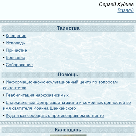
Сергей Худиев
Взгляд
Таинства
•
Крещение
•
Исповедь
•
Причастие
•
Венчание
•
Соборование
Помощь
•
Информационно-консультационный центр по вопросам
сектантства
•
Реабилитация наркозависимых
•
Епархиальный Центр защиты жизни и семейных ценностей во
имя святителя Иоанна Шанхайского
•
Куда и как сообщать о противоправном контенте
Календарь