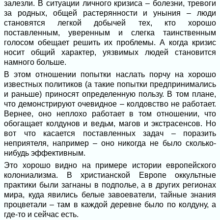
залезли. В ситуации личного кризиса – болезни, тревоги
за родных, общей растерянности и уныния – люди
становятся легкой добычей тех, кто хорошо
поставленным, уверенным и слегка таинственным
голосом обещает решить их проблемы. А когда кризис
носит общий характер, уязвимых людей становится
намного больше.
В этом отношении попытки наслать порчу на хорошо
известных политиков (а такие попытки предпринимались
и раньше) приносят определенную пользу. В том плане,
что демонстрируют очевидное – колдовство не работает.
Вернее, оно неплохо работает в том отношении, что
обогащает колдунов и ведьм, магов и экстрасенсов. Но
вот что касается поставленных задач – поразить
неприятеля, например – оно никогда не было сколько-
нибудь эффективным.
Это хорошо видно на примере истории европейского
колониализма. В христианской Европе оккультные
практики были загнаны в подполье, а в других регионах
мира, куда явились белые завоеватели, тайные знания
процветали – там в каждой деревне было по колдуну, а
где-то и сейчас есть.