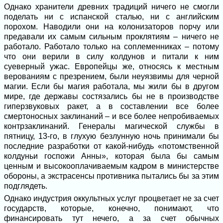
Однако хранители древних традиций ничего не смогли
поделать ни с испанской сталью, ни с английским
порохом. Наводили они на колонизаторов порчу или
предавали их самым сильным проклятиям – ничего не
работало. Работало только на соплеменниках – потому
что они верили в силу колдунов и питали к ним
суеверный ужас. Европейцы же, относясь к местным
верованиям с презрением, были неуязвимы для черной
магии. Если бы магия работала, мы жили бы в другом
мире, где державы состязались бы не в производстве
гиперзвуковых ракет, а в составлении все более
смертоносных заклинаний – и все более непробиваемых
контрзаклинаний. Генералы магической службы в
пятницу, 13-го, в глухую безлунную ночь принимали бы
последние разработки от какой-нибудь «потомственной
колдуньи госпожи Анны», которая была бы самым
ценным и высокооплачиваемым кадром в министерстве
обороны, а экстрасенсы противника пытались бы за этим
подглядеть.
Однако индустрия оккультных услуг процветает не за счет
государств, которые, конечно, понимают, что
финансировать тут нечего, а за счет обычных