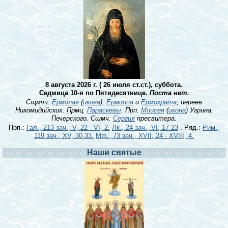
8 августа 2026 г. ( 26 июля ст.ст.), суббота.
Седмица 10-я по Пятидесятнице.
Поста нет.
Сщмчч.
Ермолая
(
икона
),
Ермиппа
и
Ермократа
, иереев
Никомидийских. Прмц.
Параскевы
. Прп.
Моисея
(
икона
) Угрина,
Печерского. Сщмч.
Сергия
пресвитера.
Прп.:
Гал., 213 зач., V, 22 - VI, 2.
Лк., 24 зач., VI, 17-23
. Ряд.:
Рим.,
119 зач., XV, 30-33.
Мф., 73 зач., XVII, 24 - XVIII, 4.
Наши святые