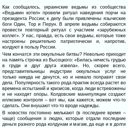
Как сообщалось, украинские ведьмы из сообщества
«Ведьмин котел» провели ритуал наведения порчи на
президента России; к делу были привлечены языческие
боги Один, Тор и Перун. В апреле ведьмы собираются
провести повторный ритуал с участием «зарубежных
коллег». У нас, правда, есть свои ведьмы, которые тоже
настроены решительно патриотически и, напротив,
колдуют в пользу России.
Чем кончатся эти оккультные битвы? Невольно приходит
на память строчка из Высоцкого: «Билась нечисть грудью
в груди и друг друга извела». Но, скорее всего,
представительницы индустрии оккультных услуг не
только никуда не денутся, но и немало поправят свои
дела. Популярность такого рода практик всегда растет во
времена испытаний и кризисов, когда люди встревожены
и не находят опоры. Колдовские манипуляции создают
иллюзию контроля – вот мы, как кажется, можем что-то
сделать. Они внушают что-то вроде надежды.
В новостях постоянно мелькают (в последнее время –
чаще) сообщения о людях, которые отдали последние
деньги разного рода колдунам и магам, да еще и в долги