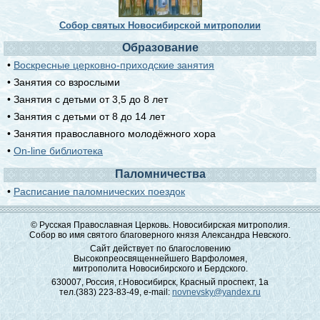
Собор святых Новосибирской митрополии
Образование
•
Воскресные церковно-приходские занятия
• Занятия со взрослыми
• Занятия с детьми от 3,5 до 8 лет
• Занятия с детьми от 8 до 14 лет
• Занятия православного молодёжного хора
•
On-line библиотека
Паломничества
•
Расписание паломнических поездок
© Русская Православная Церковь. Новосибирская митрополия.
Собор во имя святого благоверного князя Александра Невского.
Сайт действует по благословению
Высокопреосвященнейшего Варфоломея,
митрополита Новосибирского и Бердского.
630007, Россия, г.Новосибирск, Красный проспект, 1а
тел.(383) 223-83-49, e-mail:
novnevsky@yandex.ru