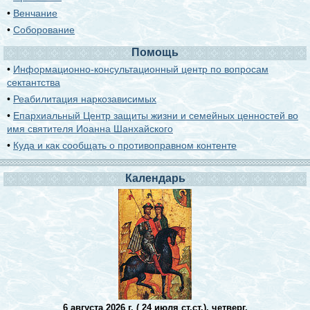
•
Венчание
•
Соборование
Помощь
•
Информационно-консультационный центр по вопросам
сектантства
•
Реабилитация наркозависимых
•
Епархиальный Центр защиты жизни и семейных ценностей во
имя святителя Иоанна Шанхайского
•
Куда и как сообщать о противоправном контенте
Календарь
6 августа 2026 г. ( 24 июля ст.ст.), четверг.