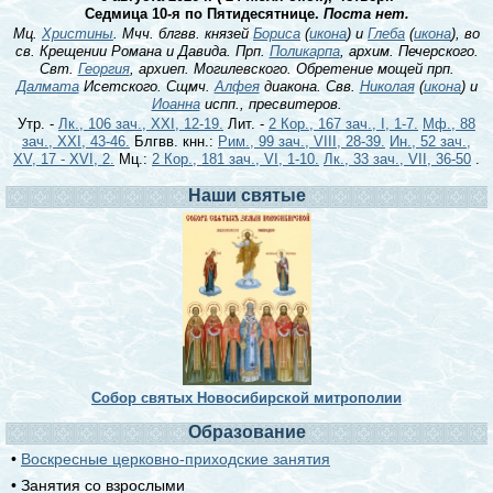
Седмица 10-я по Пятидесятнице.
Поста нет.
Мц.
Христины
. Мчч. блгвв. князей
Бориса
(
икона
) и
Глеба
(
икона
), во
св. Крещении Романа и Давида. Прп.
Поликарпа
, архим. Печерского.
Свт.
Георгия
, архиеп. Могилевского. Обретение мощей прп.
Далмата
Исетского. Сщмч.
Алфея
диакона. Свв.
Николая
(
икона
) и
Иоанна
испп., пресвитеров.
Утр. -
Лк., 106 зач., XXI, 12-19.
Лит. -
2 Кор., 167 зач., I, 1-7.
Мф., 88
зач., XXI, 43-46.
Блгвв. кнн.:
Рим., 99 зач., VIII, 28-39.
Ин., 52 зач.,
XV, 17 - XVI, 2.
Мц.:
2 Кор., 181 зач., VI, 1-10.
Лк., 33 зач., VII, 36-50
.
Наши святые
Собор святых Новосибирской митрополии
Образование
•
Воскресные церковно-приходские занятия
• Занятия со взрослыми