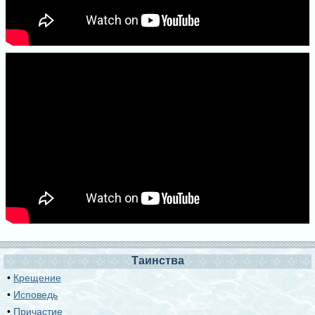
Таинства
•
Крещение
•
Исповедь
•
Причастие