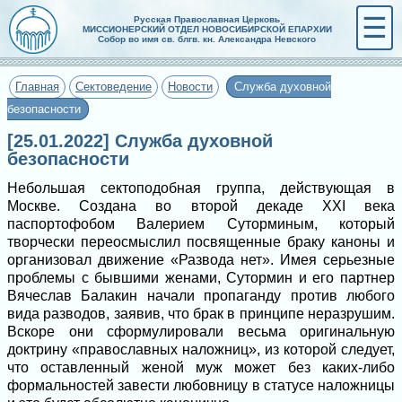
☰
Русская Православная Церковь
МИССИОНЕРСКИЙ ОТДЕЛ НОВОСИБИРСКОЙ ЕПАРХИИ
Собор во имя св. блгв. кн. Александра Невского
Главная
Сектоведение
Новости
Служба духовной
безопасности
[25.01.2022] Служба духовной
безопасности
Небольшая сектоподобная группа, действующая в
Москве. Создана во второй декаде XXI века
паспортофобом Валерием Суторминым, который
творчески переосмыслил посвященные браку каноны и
организовал движение «Развода нет». Имея серьезные
проблемы с бывшими женами, Сутормин и его партнер
Вячеслав Балакин начали пропаганду против любого
вида разводов, заявив, что брак в принципе неразрушим.
Вскоре они сформулировали весьма оригинальную
доктрину «православных наложниц», из которой следует,
что оставленный женой муж может без каких-либо
формальностей завести любовницу в статусе наложницы