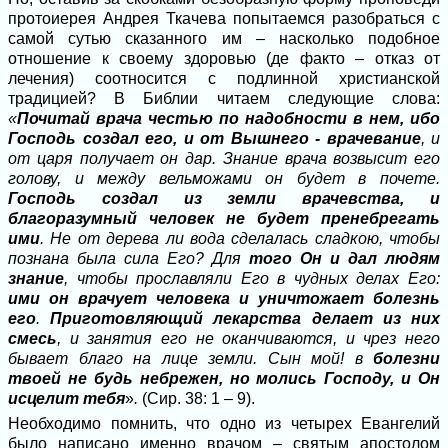
протоиерея Андрея Ткачева попытаемся разобраться с
самой сутью сказанного им – насколько подобное
отношение к своему здоровью (де факто – отказ от
лечения) соотносится с подлинной христианской
традицией? В Библии читаем следующие слова:
«
Почитай врача честью по надобности в нем, ибо
Господь создал его, и от Вышнего - врачевание
, и
от царя получает он дар. Знание врача возвысит его
голову, и между вельможами он будет в почете.
Господь создал из земли врачевства, и
благоразумный человек не будет пренебрегать
ими
. Не от дерева ли вода сделалась сладкою, чтобы
познана была сила Его? Для
того Он и дал людям
знание
, чтобы прославляли Его в чудных делах Его:
ими он врачует человека и уничтожает болезнь
его
.
Приготовляющий лекарства делает из них
смесь
, и занятия его не оканчиваются, и чрез него
бывает благо на лице земли. Сын мой! в
болезни
твоей не будь небрежен, но молись Господу, и Он
исцелит тебя
»
.
(Сир. 38: 1 – 9).
Необходимо помнить, что одно из четырех Евангелий
было написано именно врачом – святым апостолом