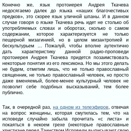
Конечно же, язык протоиерея Андрея Ткачева
недосягаемо далек до языка «наших благочестивых
предков», это скорее язык уличной шпаны. И в данном
случае говоря о языке Ткачева речь идет не столько об
употребляемых словах и оборотах, сколько о самом
содержании, которое характеризуется не только
пещерной мизагинией, но в целом мизантропией и
бескультурьем … Пожалуй, чтобы вполне аутентично
дать характеристику данной радио-проповеди
протоиерея Андрея Ткачева придется позаимствовать
некоторые понятия из его лексикона. Но мы этого делать
не будем, отметим лишь, что не только православный
священник, не только православный человек, но просто
даже вменяемый, более-менее культурный человек не
позволит себе подобных высказываний, тем более
публично.
Так, в очередной раз,
на одном из телеэфиров
, отвечая
на вопрос женщины, которая смутилась тем, что на
исповеди случайно забыла прочитать «с листа» и
покаяться в некоем грехе (некоторые православные
христиане перед Таинством Исповеди выписывают свою