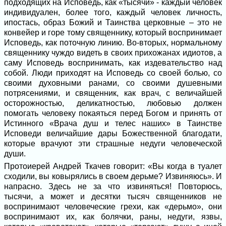
подходящих на Исповедь, как «тысячи» - каждый человек
индивидуален, более того, каждый человек личность,
ипостась, образ Божий и Таинства церковные – это не
конвейер и горе тому священнику, который воспринимает
Исповедь, как поточную линию. Во-вторых, нормальному
священнику чуждо видеть в своих прихожанах идиотов, а
саму Исповедь воспринимать, как издевательство над
собой. Люди приходят на Исповедь со своей болью, со
своими духовными ранами, со своими душевными
потрясениями, и священник, как врач, с величайшей
осторожностью, деликатностью, любовью должен
помогать человеку покаяться перед Богом и принять от
Истинного «Врача душ и телес наших» в Таинстве
Исповеди величайшие дары Божественной благодати,
которые врачуют эти страшные недуги человеческой
души.
Протоиерей Андрей Ткачев говорит: «Вы когда в туалет
сходили, вы ковырялись в своем дерьме? Извиняюсь». И
напрасно. Здесь не за что извиняться! Повторюсь,
тысячи, а может и десятки тысяч священников не
воспринимают человеческие грехи, как «дерьмо», они
воспринимают их, как болячки, раны, недуги, язвы,