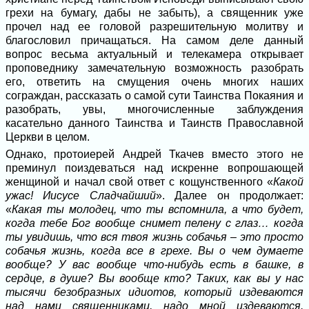
грехи на бумагу, дабы не забыть), а священник уже
прочел над ее головой разрешительную молитву и
благословил причащаться. На самом деле данный
вопрос весьма актуальный и телекамера открывает
проповеднику замечательную возможность разобрать
его, ответить на смущения очень многих наших
сограждан, рассказать о самой сути Таинства Покаяния и
разобрать, увы, многочисленные заблуждения
касательно данного Таинства и Таинств Православной
Церкви в целом.
Однако, протоиерей Андрей Ткачев вместо этого не
преминул поиздеваться над искренне вопрошающей
женщиной и начал свой ответ с кощунственного «
Какой
ужас! Иисусе Сладчайший
». Далее он продолжает:
«
Какая ты молодец, что ты вспомнила, а что будет,
когда тебе Бог вообще снимет пелену с глаз… когда
ты увидишь, что вся твоя жизнь собачья – это просто
собачья жизнь, когда все в грехе. Вы о чем думаете
вообще? У вас вообще что-нибудь есть в башке, в
сердце, в душе? Вы вообще кто? Таких, как вы у нас
тысячи безобразных идиотов, который издеваются
над нами священниками, надо мной издеваются.