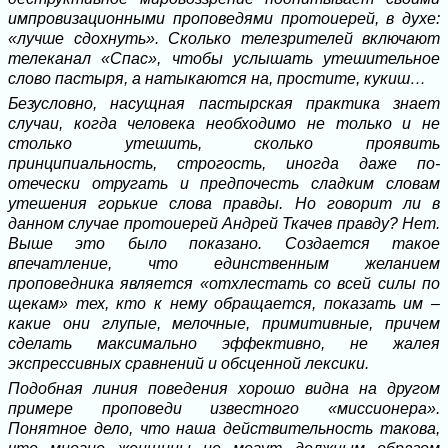
импровизационными проповедями протоиерей, в духе:
«лучше сдохнуть». Сколько телезрителей включают
телеканал «Спас», чтобы услышать утешительное
слово пастыря, а натыкаются на, простите, кукиш…
Безусловно, насущная пастырская практика знает
случаи, когда человека необходимо не только и не
столько утешить, сколько проявить
принципиальность, строгость, иногда даже по-
отечески отругать и предпочесть сладким словам
утешения горькие слова правды. Но говорит ли в
данном случае протоиерей Андрей Ткачев правду? Нет.
Выше это было показано. Создается такое
впечатление, что единственным желанием
проповедника является «отхлестать со всей силы по
щекам» тех, кто к нему обращается, показать им –
какие они глупые, мелочные, примитивные, причем
сделать максимально эффективно, не жалея
экспрессивных сравнений и обсценной лексики.
Подобная линия поведения хорошо видна на другом
примере проповеди известного «миссионера».
Понятное дело, что наша действительность такова,