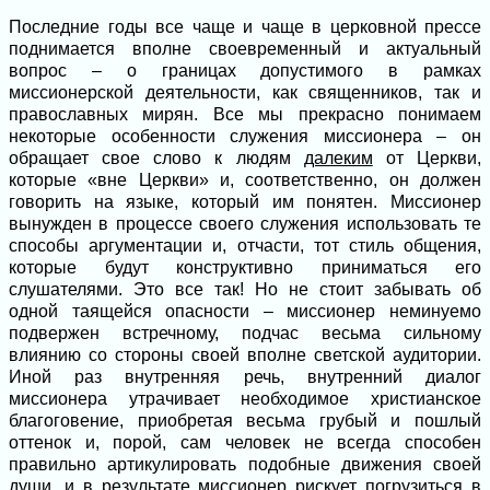
Последние годы все чаще и чаще в церковной прессе
поднимается вполне своевременный и актуальный
вопрос – о границах допустимого в рамках
миссионерской деятельности, как священников, так и
православных мирян. Все мы прекрасно понимаем
некоторые особенности служения миссионера – он
обращает свое слово к людям
далеким
от Церкви,
которые «вне Церкви» и, соответственно, он должен
говорить на языке, который им понятен. Миссионер
вынужден в процессе своего служения использовать те
способы аргументации и, отчасти, тот стиль общения,
которые будут конструктивно приниматься его
слушателями. Это все так! Но не стоит забывать об
одной таящейся опасности – миссионер неминуемо
подвержен встречному, подчас весьма сильному
влиянию со стороны своей вполне светской аудитории.
Иной раз внутренняя речь, внутренний диалог
миссионера утрачивает необходимое христианское
благоговение, приобретая весьма грубый и пошлый
оттенок и, порой, сам человек не всегда способен
правильно артикулировать подобные движения своей
души, и в результате миссионер рискует погрузиться в