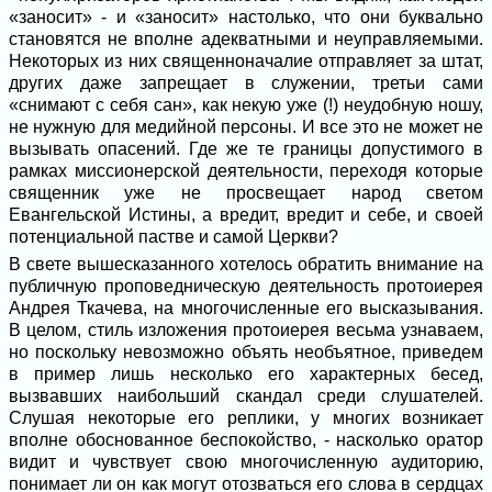
«заносит» - и «заносит» настолько, что они буквально
становятся не вполне адекватными и неуправляемыми.
Некоторых из них священноначалие отправляет за штат,
других даже запрещает в служении, третьи сами
«снимают с себя сан», как некую уже (!) неудобную ношу,
не нужную для медийной персоны. И все это не может не
вызывать опасений. Где же те границы допустимого в
рамках миссионерской деятельности, переходя которые
священник уже не просвещает народ светом
Евангельской Истины, а вредит, вредит и себе, и своей
потенциальной пастве и самой Церкви?
В свете вышесказанного хотелось обратить внимание на
публичную проповедническую деятельность протоиерея
Андрея Ткачева, на многочисленные его высказывания.
В целом, стиль изложения протоиерея весьма узнаваем,
но поскольку невозможно объять необъятное, приведем
в пример лишь несколько его характерных бесед,
вызвавших наибольший скандал среди слушателей.
Слушая некоторые его реплики, у многих возникает
вполне обоснованное беспокойство, - насколько оратор
видит и чувствует свою многочисленную аудиторию,
понимает ли он как могут отозваться его слова в сердцах