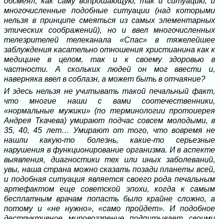
обсмеял, как саму вопрошающую, так и ситуацию, и
многочисленные подобные ситуации (над которыми
нельзя в принципе смеяться из самых элементарных
этических соображений), но и ввел многочисленных
телезрителей телеканала «Спас» в тяжелейшее
заблуждения касательно отношения христианина как к
медицине в целом, так и к своему здоровью в
частности. А скольких людей он мог ввести и,
наверняка ввел в соблазн, а может быть в отчаяние?
И здесь нельзя не учитывать такой печальный факт,
что многие наши с вами соотечественники,
«нормальные мужики» (по терминологии протоиерея
Андрея Ткачева) умирают подчас совсем молодыми, в
35, 40, 45 лет… Умирают от того, что вовремя не
нашли какую-то болезнь, какие-то серьезные
нарушения в функционирование организма. И в аспекте
выявления, диагностики тех или иных заболеваний,
увы, наша страна можно сказать позади планеты всей,
и подобная ситуация является своего рода печальным
артефактом еще советской эпохи, когда к самым
бесплатным врачам попасть было крайне сложно, а
потому и «не нужно», «само пройдет». И подобное
деструктивное мировоззрение подпитывает своими