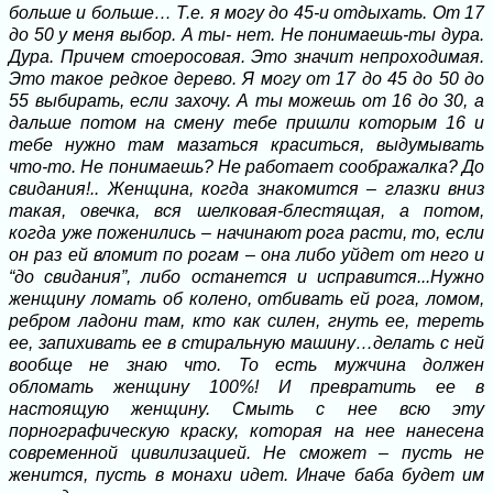
больше и больше… Т.е. я могу до 45-и отдыхать. От 17
до 50 у меня выбор. А ты- нет. Не понимаешь-ты дура.
Дура. Причем стоеросовая. Это значит непроходимая.
Это такое редкое дерево. Я могу от 17 до 45 до 50 до
55 выбирать, если захочу. А ты можешь от 16 до 30, а
дальше потом на смену тебе пришли которым 16 и
тебе нужно там мазаться краситься, выдумывать
что-то. Не понимаешь? Не работает соображалка? До
свидания!.. Женщина, когда знакомится – глазки вниз
такая, овечка, вся шелковая-блестящая, а потом,
когда уже поженились – начинают рога расти, то, если
он раз ей вломит по рогам – она либо уйдет от него и
“до свидания”, либо останется и исправится...Нужно
женщину ломать об колено, отбивать ей рога, ломом,
ребром ладони там, кто как силен, гнуть ее, тереть
ее, запихивать ее в стиральную машину…делать с ней
вообще не знаю что. То есть мужчина должен
обломать женщину 100%! И превратить ее в
настоящую женщину. Смыть с нее всю эту
порнографическую краску, которая на нее нанесена
современной цивилизацией. Не сможет – пусть не
женится, пусть в монахи идет. Иначе баба будет им