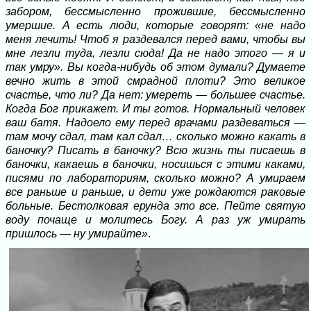
забором, бессмысленно прожившие, бессмысленно
умершие. А есть люди, которые говорят: «не надо
меня лечить! Чтоб я раздевался перед вами, чтобы вы
мне лезли туда, лезли сюда! Да не надо этого — я и
так умру». Вы когда-нибудь об этом думали? Думаете
вечно жить в этой смрадной плоти? Это великое
счастье, что ли? Да нет: умереть — большее счастье.
Когда Бог прикажет. И ты готов. Нормальный человек
ваш батя. Надоело ему перед врачами раздеваться —
там мочу сдал, там кал сдал… сколько можно какать в
баночку? Писать в баночку? Всю жизнь ты писаешь в
баночки, какаешь в баночки, носишься с этими каками,
писями по лабораториям, сколько можно? А умираем
все раньше и раньше, и дети уже рождаются раковые
больные. Бестолковая ерунда это все. Пейте святую
воду почаще и молитесь Богу. А раз уж умирать
пришлось — ну умирайте»
.