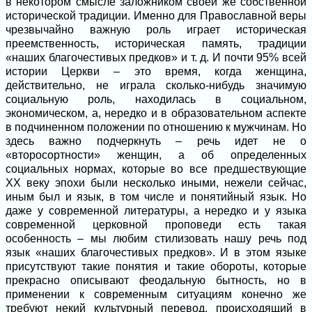
в некотором смысле заложником своей же собственной
исторической традиции. Именно для Православной веры
чрезвычайно важную роль играет историческая
преемственность, историческая память, традиции
«наших благочестивых предков» и т. д. И почти 95% всей
истории Церкви – это время, когда женщина,
действительно, не играла сколько-нибудь значимую
социальную роль, находилась в социальном,
экономическом, а, нередко и в образовательном аспекте
в подчиненном положении по отношению к мужчинам. Но
здесь важно подчеркнуть – речь идет не о
«второсортности» женщин, а об определенных
социальных нормах, которые во все предшествующие
XX веку эпохи были несколько иными, нежели сейчас,
иным был и язык, в том числе и понятийный язык. Но
даже у современной литературы, а нередко и у языка
современной церковной проповеди есть такая
особенность – мы любим стилизовать нашу речь под
язык «наших благочестивых предков». И в этом языке
присутствуют такие понятия и такие обороты, которые
прекрасно описывают феодальную бытность, но в
применении к современным ситуациям конечно же
требуют некий культурный перевод, происходящий в