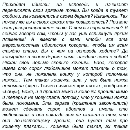
Приходят идиоты на исповедь и начинают
перечислять свои грязные точки. Вы когда в туалет
сходили, вы ковырялись в своем дерьме? Извиняюсь. Так
почему же вы в своих грехах так ковыряетесь? При мне
вонь распространяете свою. О чем вы спрашиваете? Я
сейчас говорю вам, чтобы у вас уши вспыхнули ярким
пламенем! А вместе с вами чтобы вся эта
мерзопакостная идиотская когорта, чтобы им всем
стыдно стало. Вы с чем на исповедь ходите? Да
ковыряйся в своем дерьме сама, наедине сама с собой!
Нюхай свой дерьмо сколько хочешь!.. Баба, которая
имела сто сорок любовников может плакать о том,
что она не пожалела кошку у которой поломана
ножка… Там такая кошечка шла у нее была ножка
поломана
(здесь Ткачев начинает кривляться, изображая
«бабу»),
Боже, и я прошла мимо и кошечка прошли мимо
и теперь я не могу спать потому, что у кошечки ножка
была поломана. Эта зараза (кривляния закончились)
может сделать сорок абортов и иметь сто
любовников, и она никогда вам не скажет о том, что
она по-настоящему грешна, она будет там про
кошечку плакать… кошечка была такая, ах такая