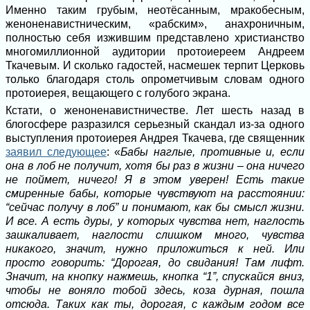
Именно таким грубым, неотёсанным, мракобесным,
женоненавистническим, «рабским», анахроничным,
полностью себя изжившим представлено христианство
многомиллионной аудитории протоиереем Андреем
Ткачевым. И сколько гадостей, насмешек терпит Церковь
только благодаря столь опрометчивым словам одного
протоиерея, вещающего с голубого экрана.
Кстати, о женоненавистничестве. Лет шесть назад в
блогосфере разразился серьезный скандал из-за одного
выступления протоиерея Андрея Ткачева, где священник
заявил следующее
: «
Бабы наглые, противные и, если
она в лоб не получит, хотя бы раз в жизни – она ничего
не поймет, ничего! Я в этом уверен! Есть такие
смиренные бабы, которые чувствуют на расстоянии:
“сейчас получу в лоб” и понимают, как бы смысл жизни.
И все. А есть дуры, у которых чувства нет, наглость
зашкаливает, наглости слишком много, чувства
никакого, значит, нужно приложиться к ней. Или
просто говорить: “Дорогая, до свидания! Там лифт.
Значит, на кнопку нажмешь, кнопка “1”, спускайся вниз,
чтобы не воняло тобой здесь, коза дурная, пошла
отсюда. Таких как ты, дорогая, с каждым годом все