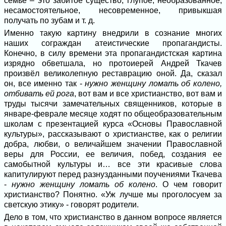
семье – это забитое существо, глупое, необразованное,
несамостоятельное, несовременное, привыкшая
получать по зубам и т. д.
Именно такую картину внедрили в сознание многих
наших сограждан атеистические пропагандисты.
Конечно, в силу времени эта пропагандистская картина
изрядно обветшала, но протоиерей Андрей Ткачев
произвёл великолепную реставрацию оной. Да, сказал
он, все именно так -
нужно женщину ломать об колено,
отбивать ей рога
, вот вам и все христианство, вот вам и
труды тысячи замечательных священников, которые в
январе-феврале месяце ходят по общеобразовательным
школам с презентацией курса «Основы Православной
культуры», рассказывают о христианстве, как о религии
добра, любви, о величайшем значении Православной
веры для России, ее величия, побед, создания ее
самобытной культуры и… все эти красивые слова
капитулируют перед разнузданными поучениями Ткачева
-
нужно женщину ломать об колено
. О чем говорит
христианство? Понятно. «Уж лучше мы проголосуем за
светскую этику» - говорят родители.
Дело в том, что христианство в данном вопросе является