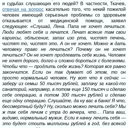
и судьбах слушающих его людей? В частности, Ткачев,
отвечая на вопрос
касательно того, что некий пожилой
человек имеющий серьезные проблемы со здоровьем
отказывается от медицинской помощи, заявил
следующее:
«Слушай, Лена. Папа не хочет лечиться.
Люди любят себя и лечатся. Лечат всякие там свои
кариесы, облысение, запах изо рта, чистят печень,
чистят то, чистят это. А он не хочет. Можно ж дать
человеку право не лечиться? Почему он не хочет
лечиться? Он не хочет продлевать себе жизнь. Человек
не хочет дорого, долго и сложно бороться с болезнями.
Чтобы что — продлить себе жизнь? Которая все равно
закончится. Если он так думает об этом, то он
просто нормальный человек. Ну вот что я сейчас —
заберу из семьи 50 тысяч рублей, заплачу за какой-то
санаторий, например, а потом еще 150 тысяч и сделаю
себе операцию, а потом 300 тысяч рублей и сделаю
еще одну операцию. Слушайте, да ну вас в баню! Я что,
бессмертный буду? Ну, сколько можно лечить себя? Мы
ж так себя лечим с утра до вечера, что… Папа ваш,
видимо, нормальный мужик. Если я начну лечить себя —
это будет стоить миллионы рублей в год, без всякой