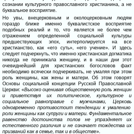
сознании культурного православного христианина, а не
буквальное восприятие.
Но увы, внецерковным и околоцерковным людям
гораздо ближе именно буквалистское восприятие
подобных реалий и то, что является не более чем
отражением определенной социальной культуры
предшествующих эпох, интерполируется на все
христианство, как «его суть», «его учение». И здесь
следует подчеркнуть, что именно христианская догматика
никогда не принижала женщину, и в наши дни этот
очевиднейший для христианских богословов факт
необходимо всячески подчеркивать, не умаляя при этом
роль женщины, как жены и матери. Об этом говорят
Основы социальной концепции Русской Православной
Церкви: «
Высоко оценивая общественную роль женщин
и приветствуя их политическое, культурное и
социальное равноправие с мужчинами,
Церковь
одновременно противостоит тенденции к умалению
роли
женщины как супруги и матери. Фундаментальное
равенство достоинства полов не упраздняет их
естественного различия и не означает тождества их
призваний как в семье, так и в обществ
е».