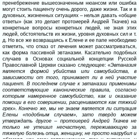
пренебрежение вышеозначенным нюансом или ошибка
могут стоить пациенту очень дорого, даже жизни. Так и в
духовных, жизненных ситуациях – нельзя давать «общие
ответы» (как это делает протоиерей Андрей Ткачев) на
конкретные вопросы конкретных людей, не зная этих
людей, обстоятельств их жизни, уровня духовных сил и т.
д. Но все же возвращаясь к Елене и ее папе необходимо
отметить, что отказ от лечения может рассматриваться,
как форма пассивной эвтаназии. Касательно подобных
случаев в Основах социальной концепции Русской
Православной Церкви сказано следующее: «
Эвтаназия
является формой убийства или самоубийства, в
зависимости от того, принимает ли в ней участие
пациент. В последнем случае к эвтаназии применимы
соответствующие канонические правила, согласно
которым намеренное самоубийство, как и оказание
помощи в его совершении, расцениваются как тяжкий
грех». Конечно же, мы не знаем является ли ситуация
Елены «подобным случаем», зато твердо можем
утверждать другое – протоиерей Андрей Ткачев не
только не утешил несчастную, переживающую за
тяжелую болезнь отца, женщину, не просто нагрубил и