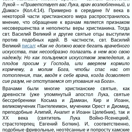
Лукой – «
Приветствует вас Лука, врач возлюбленный, и
Димас
» (Кол.4:14). Примерно в середине IV века в
некоторой части христианского мира распространилось
мнение, что обращение к врачам является признаком
несовершенства и неполноты веры христианина. Тогда
свт. Василий Великий и другие святые отцы выступили
против подобных идей. В частности, свт. Василий
Великий
писал
: «
Как не должно вовсе бегать врачебного
искусства, так несообразно полагать в нем всю свою
надежду. Но как пользуемся искусством земледелия, а
плодов просим у Господа, или вверяем кормило
кормчему, а молим Бога, чтобы спас нас от
потопления, так, вводя к себе врача, когда дозволяет
сие разум, не отступаемся от упования на Бога
».
Врачами были многие христианские святые, как
древности (уже упомянутый апостол Лука, святые
бессребреники Косьма и Дамиан, Кир и Иоанн,
великомученик Пантелеимон, мученики Орест и Диомид,
преподобные Алипий, Анапит и Иоанн Целебник), так и
XX века (святитель Лука Войно-Ясенецкий,
страстотерпец Евгений Боткин). И, соответственно,
подобные фривольные, неотёсанные и попросту хамские