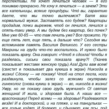
перспективы. Не хочет лечиться человек — я его
понимаю прекрасно. Не хочу я лечиться — а зачем? Эти
все капельницы, всякие процедуры. Что́ вы, гарантию
даете, что мы точно вылечимся? Батя ваш
нормальный мужик. Заставлять его будем? Квартиры
продадим, почки вырежем, чтоб он лечился, лечился и
опять-таки умер. А мы будем без квартир, без почек?
Мне уже 60-65 — что там лечить уже? Все прожито. Ну
еще пять лет, еще пять, а дальше что? Сегодня мы
вспоминаем память Василия Великого. У его сестры
Макрины на груди что-то воспалилось. И нужно было
показать врачу. Она говорит: «Чтоб я сдохла! Чтобы я
разделась, сиськи свои показала врачу?!
(Ткачев
показывает жестами женскую грудь)
Ага! Дули вам всем!
(свистит и показывает два кукиша в экран)
Никогда в
жизни! Сдохну — не покажу! Чтоб на стол легла, ноги
раздвинула, чтобы залез со всякими окулярами
гинеколог
(снова кукиш в экран)
— во, никогда в жизни!
Умру, но не покажу свою грудь мужчине!» О! святая
женщина! И жила, и здоровая была. А наши все —
враспонашку! Перед всеми — на здоровье! Раздеваются
везде! И в докторской, и на пляже, и на танцульках —
все голые ходят. И болеют, и сдыхают, как псы, под