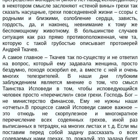
в некотором смысле заслоняют «стеной вины» грехи так
сказать насущные, грехи повседневной жизни – ссоры с
родными и близкими, озлобление сердца, зависть,
гордость, да, и наконец, невнимание к тому же
беспомощному животному. В большинстве случаев
ситуация как раз прямо противоположенная, чем та,
которую с такой грубостью описывает протоиерей
Андрей Ткачев.
А самое главное – Ткачев так по-существу и не ответил
на вопрос, который ему задавала женщина, просто
бездумно, походя оскорбил ее, а вместе с ней и очень
многих телезрителей. В наши дни глубоким
заблуждением является мнение о том, что смысл
Таинства Исповеди в том, чтобы исповедующийся
человек просто «перечислил» свои грехи. Господь Бог –
не министерство финансов, Ему не нужны наши
«отчеты».В процессе самой Исповеди самое важное –
это отнюдь не скорпулезное и многократное
перечисление всех содеянных грехов, иной раз
выписанных в тетрадях, на многих листах и т. д. Если мы
поставим перед собой задачу рассказать о всех
содеваемых нами грехах, то, пожалуй, это задача будет