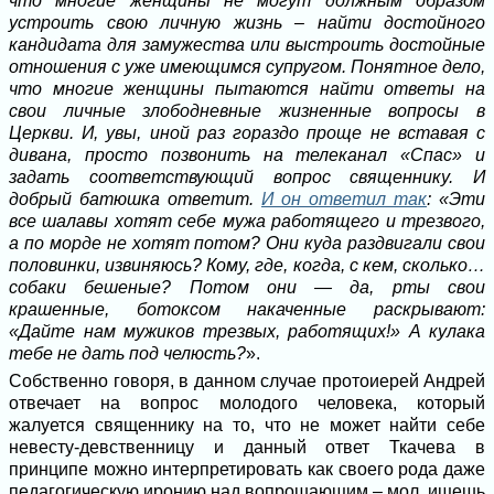
что многие женщины не могут должным образом
устроить свою личную жизнь – найти достойного
кандидата для замужества или выстроить достойные
отношения с уже имеющимся супругом. Понятное дело,
что многие женщины пытаются найти ответы на
свои личные злободневные жизненные вопросы в
Церкви. И, увы, иной раз гораздо проще не вставая с
дивана, просто позвонить на телеканал «Спас» и
задать соответствующий вопрос священнику. И
добрый батюшка ответит.
И он ответил так
: «
Эти
все шалавы хотят себе мужа работящего и трезвого,
а по морде не хотят потом? Они куда раздвигали свои
половинки, извиняюсь? Кому, где, когда, с кем, сколько…
собаки бешеные? Потом они — да, рты свои
крашенные, ботоксом накаченные раскрывают:
«Дайте нам мужиков трезвых, работящих!» А кулака
тебе не дать под челюсть?
».
Собственно говоря, в данном случае протоиерей Андрей
отвечает на вопрос молодого человека, который
жалуется священнику на то, что не может найти себе
невесту-девственницу и данный ответ Ткачева в
принципе можно интерпретировать как своего рода даже
педагогическую иронию над вопрошающим – мол, ищешь