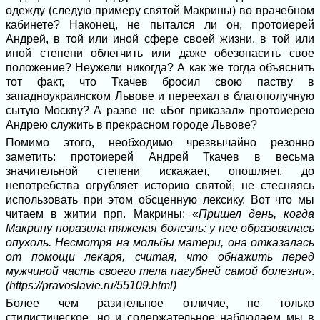
одежду (следую примеру святой Макрины) во врачебном
кабинете? Наконец, не пытался ли он, протоиерей
Андрей, в той или иной сфере своей жизни, в той или
иной степени облегчить или даже обезопасить свое
положение? Неужели никогда? А как же тогда объяснить
тот факт, что Ткачев бросил свою паству в
западноукраинском Львове и переехал в благополучную
сытую Москву? А разве не «Бог приказал» протоиерею
Андрею служить в прекрасном городе Львове?
Помимо этого, необходимо чрезвычайно резонно
заметить: протоиерей Андрей Ткачев в весьма
значительной степени искажает, опошляет, до
непотребства огрубляет историю святой, не стесняясь
использовать при этом обсценную лексику. Вот что мы
читаем в житии прп. Макрины: «
Пришел день, когда
Макрину поразила тяжелая болезнь: у нее образовалась
опухоль. Несмотря на мольбы матери, она отказалась
от помощи лекаря, считая, что обнажить перед
мужчиной часть своего тела пагубней самой болезни
».
(https://pravoslavie.ru/55109.html)
Более чем разительное отличие, не только
стилистическое, но и содержательное наблюдаем мы в