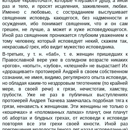
которые «кровоточат», которые «терзают» душу, а иной
раз и тело, и просят исцеления, заживления, любви.
Именно с любовью, с состраданием выслушивает
священник исповедь кающегося, без надменности и
осуждения, ибо понимает священник, что и он сам
грешен, не лучше, а может и хуже исповедующегося.
Иной раз священник проникается глубоким уважением к
тому человеку, который исповедует некий, скажем так,
некрасивый
грех, ибо видит мужество исповедника.
В-третьих, у т. н. «баб», т. е. женщин пришедших к
Православной вере уже в солидном возрасте никаких
«рогов», «копыт», «зубов», «клешней» не вырастает! Их
«доращивает» протоиерей Андрей в своем собственном
сознании, не имея, видимо, регулярного опыта исповеди,
но обладая каким-то нездоровым тяготением (по крайней
мере, в своей речи) к грязи, нечистотам, хамству,
грубости. Уже не раз в публичных выступлениях
протоиерей Андрея Ткачева замечалась подобная тяга к
грязи, ненависть к женщинам. Эти женщины не только о
«кошечках» и «поломанных лапках» плачут, они плачут
об абортах и блудных грехах, от исповеди к исповеди
повторяя все эти грехи своей юности. Иной раз
прегрешения молодости (много лет назад исповеданные)