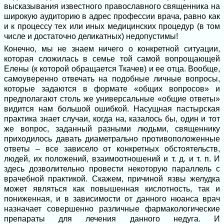
высказывания известного православного священника на
широкую аудиторию в адрес профессии врача, равно как
и к процессу тех или иных медицинских процедур (в том
числе и достаточно деликатных) недопустимы!
Конечно, мы не знаем ничего о конкретной ситуации,
которая сложилась в семье той самой вопрощающей
Елены (к которой обращается Ткачев) и ее отца. Вообще,
самоуверенно отвечать на подобные личные вопросы,
которые задаются в формате «общих вопросов» и
предполагают столь же универсальные «общие ответы»
видится нам большой ошибкой. Насущная пастырская
практика знает случаи, когда на, казалось бы, один и тот
же вопрос, заданный разными людьми, священнику
приходилось давать диаметрально противоположенные
ответы – все зависело от конкретных обстоятельств,
людей, их положений, взаимоотношений и т. д. и т. п. И
здесь дозволительно провести некоторую параллель с
врачебной практикой. Скажем, причиной язвы желудка
может являться как повышенная кислотность, так и
пониженная, и в зависимости от данного нюанса врач
назначает совершенно различные фармакологические
препараты для лечения данного недуга. И