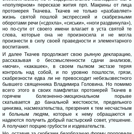
«популярном» пересказе жития прп. Макрины от лица
протоиерея Ткачева. Ткачев не только «разбавляет»
жизнь святой пошлой экспрессией и скабрезными
оборотами речи («сдохла», «сиськи», «ноги раздвинула»),
но по-сути от своего имени влагает в уста святой те
слова, которые она не произносила и не могла
произнести в силу своей праведности и элементарного
воспитания.
И далее Ткачев продолжает свою рьяную декларацию,
рассказывая о бессмысленности сдачи анализов,
«мочи», «какашек», в своем пылком экстазе теряя
контроль над собой, и по уровню пошлости, грязи,
скабрезности едва ли не превосходит небезызвестного
бывшего священника Владимира Головина. Но помимо
всего этого в своих памфлетах протоиерей Ткачев в
горячем болезненно-эмоциональном порыве
скатывается до банальной жестокости, предельного
цинизма, насмехательства, презрения к тем несчастным
и больным людям, которые к нему обращаются и
надеются получить добрый пастырский совет, утешение.
А получают порцию грубости и издевательств.
Но, оставив за скобками безобразную форму проповеди