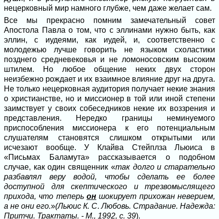
нецерковный мир намного глубже, чем даже желает сам.
Все мы прекрасно помним замечательный совет
Апостола Павла о том, что с эллинами нужно быть, как
эллин, с иудеями, как иудей, и, соответственно с
молодежью лучше говорить не языком схоластики
позднего средневековья и не ломоносовским высоким
штилем. Но любое общение неких двух сторон
неизбежно рождает и их взаимное влияние друг на друга.
Не только нецерковная аудитория получает некие знания
о христианстве, но и миссионер в той или иной степени
заимствует у своих собеседников некие их воззрения и
представления. Нередко границы неминуемого
приспособления миссионера к его потенциальным
слушателям становятся слишком открытыми или
исчезают вообще. У Клайва Стейплза Льюиса в
«Письмах Баламута» рассказывается о подобном
случае, как один священник «
так долго и старательно
разбавлял веру водой, чтобы сделать ее более
доступной для скептического и трезвомыслящего
прихода, что теперь
он
шокирует прихожан неверием,
а не они его.
»
(Льюис К. С
.
Любовь. Страдание. Надежда:
Притчи. Трактаты. - М., 1992, с. 39
).