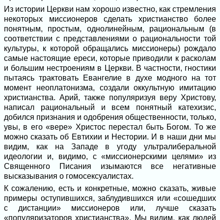
Из истории Церкви нам хорошо известно, как стремления
некоторых миссионеров сделать христианство более
понятным, простым, однолинейным, рациональным (в
соответствии с представлениями о рациональности той
культуры, к которой обращались миссионеры) рождало
самые настоящие ереси, которые приводили к расколам
и большим нестроениям в Церкви. В частности, гностики
пытаясь трактовать Евангелие в духе модного на тот
момент неоплатонизма, создали оккультную имитацию
христианства. Арий, также популяризуя веру Христову,
написал рациональный и всем понятный катехизис,
добился признания и одобрения общественности, только,
увы, в его «вере» Христос перестал быть Богом. То же
можно сказать об Евтихии и Нестории. И в наши дни мы
видим, как на Западе в угоду ультралиберальной
идеологии и, видимо, с «миссионерскими целями» из
Священного Писания изымаются все негативные
высказывания о гомосексуалистах.
К сожалению, есть и конкретные, можно сказать, живые
примеры оступившихся, заблудившихся или «сошедших
с дистанции» миссионеров или, лучше сказать
«популяризаторов христианства». Мы видим, как людей