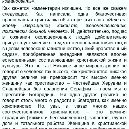
командовать
».
Как кажется комментарии излишни. Но все же скажем
следующее. Как написала одна благочестивая
православная христианка об авторе этих слов: «
Это по-
моему извращенец какой-то, женоненавистник,
психически больной человек
». И, действительно, подчас
в сознании околоцерковных людей действительно
присутствует мнение о том, что женоненавистничество, и
в целом человеконенавистничество, некий нравственный
садизм, приобретенная ангедон
и
я являются вполне
естественными составляющими христианской жизни и
культуры. Это не так! Никакое иное мировоззрение не
говорит о человеке так высоко, как христианство, никакая
другая религия не превозносит так высоко именно
женщину, как христианство – Честнейшая Херувим и
Славнейшая без сравнения Серафим – поем мы о
Пресвятой Богородицы. Ни одна другая религия не
говорит столь много о радости и благодати, как именно
христианство. Но, увы, в глазах многих наших
соотечественников христианство – это религия
страданий (тяжких и бессмысленных), запретов, глупых
догм и тотального рабства. Женщина в христианской