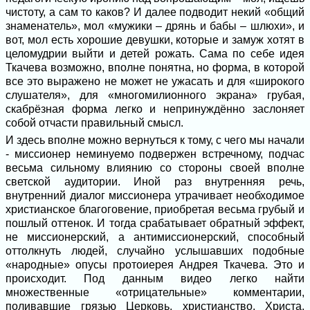
чистоту, а сам то каков? И далее подводит некий «общий
знаменатель», мол «мужики – дрянь и бабы – шлюхи», и
вот, мол есть хорошие девушки, которые и замуж хотят в
целомудрии выйти и детей рожать. Сама по себе идея
Ткачева возможно, вполне понятна, но форма, в которой
все это выражено не может не ужасать и для «широкого
слушателя», для «многомилионного экрана» грубая,
скабрёзная форма легко и непринуждённо заслоняет
собой отчасти правильный смысл.
И здесь вполне можно вернуться к тому, с чего мы начали
- миссионер неминуемо подвержен встречному, подчас
весьма сильному влиянию со стороны своей вполне
светской аудитории. Иной раз внутренняя речь,
внутренний диалог миссионера утрачивает необходимое
христианское благоговение, приобретая весьма грубый и
пошлый оттенок. И тогда срабатывает обратный эффект,
не миссионерский, а антимиссионерский, способный
оттолкнуть людей, случайно услышавших подобные
«народные» опусы протоиерея Андрея Ткачева. Это и
происходит. Под данным видео легко найти
множественные «отрицательные» комментарии,
поливавшие грязью Церковь, христианство, Христа.