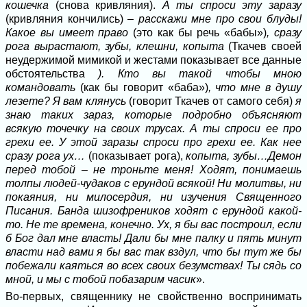
кошечка
(снова кривляния).
А ты спроси эту заразу
(кривляния кончились) –
расскажи мне про свои блуды!
Какое вы имеет право
(это как бы речь «бабы»)
, сразу
рога вырастают, зубы, клешни, копыта
(Ткачев своей
неудержимой мимикой и жестами показывает все данные
обстоятельства
). Кто вы такой чтобы мною
командовать
(как бы говорит «баба»)
, что мне в душу
лезете? Я вам клянусь
(говорит Ткачев от самого себя)
я
знаю таких зараз, которые подробно объясняют
всякую точечку на своих трусах. А ты спроси ее про
грехи ее. У этой заразы спроси про грехи ее. Как нее
сразу рога ух…
(показывает рога),
копыта, зубы…Демон
перед тобой – не троньте меня! Ходят, понимаешь
толпы людей-чудаков с ерундой всякой! Ни молитвы, ни
покаяния, ни милосердия, ни изучения Священного
Писания. Банда шизофреников ходят с ерундой какой-
то. Не те времена, конечно. Ух, я бы вас построил, если
б Бог дал мне власть! Дали бы мне палку и пять минут
власти над вами я бы вас так вздул, что бы тут же бы
побежали каяться во всех своих безумствах! Ты сядь со
мной, и мы с тобой побазарим часик
».
Во-первых, священнику не свойственно воспринимать