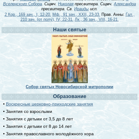
Вселенского Собора
. Сщмч.
Николая
пресвитера. Сщмч.
Александра
пресвитера. Св.
Ираиды
исп.
2 Кор., 169 зач., I, 12-20.
Мф., 91 зач., XXII, 23-33.
Прав. Анны:
Гал.,
210 зач. (от полу́), IV, 22-31.
Лк., 36 зач., VIII, 16-21.
Наши святые
Собор святых Новосибирской митрополии
Образование
•
Воскресные церковно-приходские занятия
• Занятия со взрослыми
• Занятия с детьми от 3,5 до 8 лет
• Занятия с детьми от 8 до 14 лет
• Занятия православного молодёжного хора