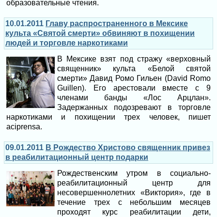
образовательные чтения.
10.01.2011
Главу распространенного в Мексике
культа «Святой смерти» обвиняют в похищении
людей и торговле наркотиками
В Мексике взят под стражу «верховный
священник» культа «Белой святой
смерти» Давид Ромо Гильен (David Romo
Guillen). Его арестовали вместе с 9
членами банды «Лос Арцлан».
Задержанных подозревают в торговле
наркотиками и похищении трех человек, пишет
aciprensa.
09.01.2011
В Рождество Христово священник привез
в реабилитационный центр подарки
Рождественским утром в социально-
реабилитационный центр для
несовершеннолетних «Виктория», где в
течение трех с небольшим месяцев
проходят курс реабилитации дети,