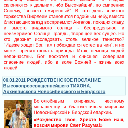
склоняются к дольним, ибо Высочайший, по смирению
Своему, "вознесе смиренный". В этот день великого
торжества Вифлеем становится подобным небу, вместо
блистающих звезд восприемлст Ангелов, поющих славу,
и вместо видимого солнца - беспредельное и
неизмеримое Солнце Правды, творящее вес сущее. Но
кто дерзнет исследовать столь великое таинство?
"Идеже хощет Бог, там побеждается естества чин", и не
может препятствовать природа. Итак, немощи людей
непричастны. Бог восхотел и снисшел, совершая
спасение людей, ибо в воле Божией - жизнь всех
людей.
06.01.2011
РОЖДЕСТВЕНСКОЕ ПОСЛАНИЕ
Высокопреосвященнейшего ТИХОНА,
Архиепископа Новосибирского и Бердского
Боголюбивым клирикам, честному
монашеству и благочестивым мирянам
Новосибирской и Бердской епархии.
«Рождество Твое, Христе Боже наш,
возсия мирови Свет Разума!»