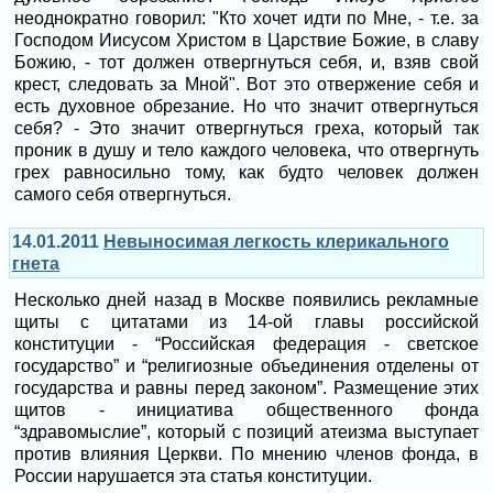
неоднократно говорил: "Кто хочет идти по Мне, - т.е. за
Господом Иисусом Христом в Царствие Божие, в славу
Божию, - тот должен отвергнуться себя, и, взяв свой
крест, следовать за Мной". Вот это отвержение себя и
есть духовное обрезание. Но что значит отвергнуться
себя? - Это значит отвергнуться греха, который так
проник в душу и тело каждого человека, что отвергнуть
грех равносильно тому, как будто человек должен
самого себя отвергнуться.
14.01.2011
Невыносимая легкость клерикального
гнета
Несколько дней назад в Москве появились рекламные
щиты с цитатами из 14-ой главы российской
конституции - “Российская федерация - светское
государство” и “религиозные объединения отделены от
государства и равны перед законом”. Размещение этих
щитов - инициатива общественного фонда
“здравомыслие”, который с позиций атеизма выступает
против влияния Церкви. По мнению членов фонда, в
России нарушается эта статья конституции.