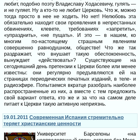
любит, подобно поэту Владиславу Ходасевичу, гулять —
и не гуляет. Ну а кто-то не любит Церковь. Что ж, можно
тогда просто в нее не ходить. Но нет! Нелюбовь эта
обязательно находит свои проявления в непрестанных
обвинениях, клевете, требованиях «запретить»,
«упразднить», «не пущать». И это — в нашем, ко
многим по-настоящему страшным явлениям
совершенно равнодушном, обществе! Что же так
раздражает, что внушает такую обеспокоенность,
вынуждает «действовать»? Существующие на
сегодняшний день претензии к Церкви более или менее
известны: они регулярно предъявляются ей на
страницах периодических печатных изданий, в теле- и
радиоэфире. Попытаемся вкратце разобрать наиболее
распространенные из них, а вместе с тем предложить
свой вариант ответа, кто же и за что на самом деле
питает к Церкви такую активную неприязнь.
19.01.2011
Современная Испания стремительно
теряет христианские ценности
Университет Барселоны «на