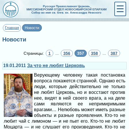
☰
Русская Православная Церковь
МИССИОНЕРСКИЙ ОТДЕЛ НОВОСИБИРСКОЙ ЕПАРХИИ
Собор во имя св. блгв. кн. Александра Невского
Главная
Новости
Новости
Страницы:
1
...
356
357
358
...
387
19.01.2011
За что не любят Церковь
Верующему человеку такая постановка
вопроса покажется странной. Однако есть
люди, которые действительно не только
не любят Церковь, но и восстают против
нее, видят в ней своего врага, а на деле
сами являются ее непримиримыми
врагами… Нелюбовь может иметь разные
объекты и разные проявления. Кто-то не
любит чай с лимоном — и не пьет его. Кто-то не любит
Моцарта — и не слушает его произведения. Кто-то не