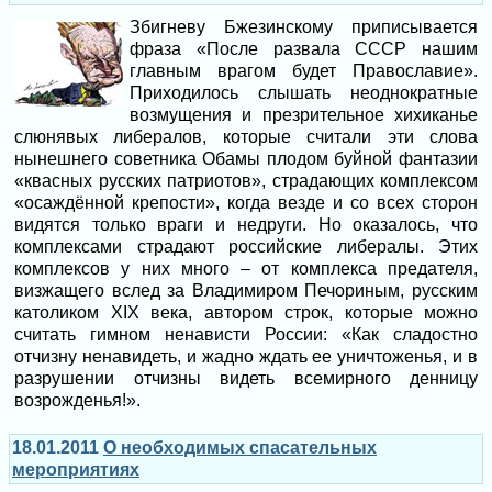
Збигневу Бжезинскому приписывается
фраза «После развала СССР нашим
главным врагом будет Православие».
Приходилось слышать неоднократные
возмущения и презрительное хихиканье
слюнявых либералов, которые считали эти слова
нынешнего советника Обамы плодом буйной фантазии
«квасных русских патриотов», страдающих комплексом
«осаждённой крепости», когда везде и со всех сторон
видятся только враги и недруги. Но оказалось, что
комплексами страдают российские либералы. Этих
комплексов у них много – от комплекса предателя,
визжащего вслед за Владимиром Печориным, русским
католиком XIX века, автором строк, которые можно
считать гимном ненависти России: «Как сладостно
отчизну ненавидеть, и жадно ждать ее уничтоженья, и в
разрушении отчизны видеть всемирного денницу
возрожденья!».
18.01.2011
О необходимых спасательных
мероприятиях