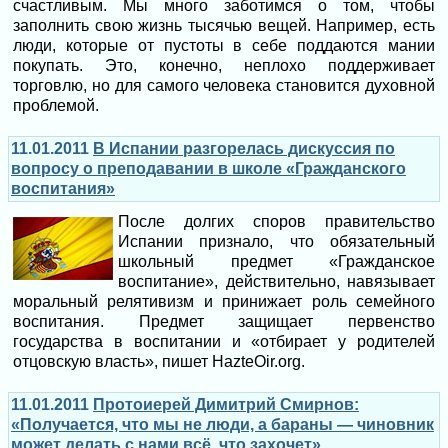
счастливым. Мы много заботимся о том, чтобы
заполнить свою жизнь тысячью вещей. Например, есть
люди, которые от пустоты в себе поддаются мании
покупать. Это, конечно, неплохо поддерживает
торговлю, но для самого человека становится духовной
проблемой.
11.01.2011
В Испании разгорелась дискуссия по
вопросу о преподавании в школе «Гражданского
воспитания»
После долгих споров правительство
Испании признало, что обязательный
школьный предмет «Гражданское
воспитание», действительно, навязывает
моральный релятивизм и принижает роль семейного
воспитания. Предмет защищает первенство
государства в воспитании и «отбирает у родителей
отцовскую власть», пишет HazteOir.org.
11.01.2011
Протоиерей Димитрий Смирнов:
«Получается, что мы не люди, а бараны — чиновник
может делать с нами всё, что захочет»