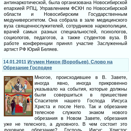
антинаркотической, была организована Новосибирской
епархией РПЦ, Управлением ФСКН по Новосибирской
области и Новосибирским Государственным
медуниверситетом. Она собрала в зале медицинского
вуза священнослужителей, сотрудников наркополиции,
врачей самых разных специальностей, психологов,
социологов, педагогов, а также студентов вуза. В
работе конференции принял участие Заслуженный
артист РФ Юрий Беляев.
14.01.2011
Игумен Никон (Воробьев). Слово на
Обрезание Господне
Многое, происходившее в В. Завете,
иногда явно, иногда прикровенно
указывало на события, которые должны
были совершиться в пришествие
Спасителя нашего Господа Иисуса
Христа и после Него. Так и обрезание
телесное служило знаком нового
обрезания в Новом Завете, обрезания
уже не телесного, а духовного. В чем состоит это
духовное обрезание? Господь Иисус Христос