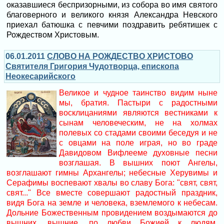
оказавшиеся беспризорными, из собора во имя святого
благоверного и великого князя Александра Невского
приехал батюшка с певчими поздравить ребятишек с
Рождеством Христовым.
06.01.2011
СЛОВО НА РОЖДЕСТВО ХРИСТОВО
Святителя Григория Чудотворца, епископа
Неокесарийского
Великое и чудное таинство видим ныне
мы, братия. Пастыри с радостными
восклицаниями являются вестниками к
сынам человеческим, не на холмах
полевых со стадами своими беседуя и не
с овцами на поле играя, но во граде
Давидовом Вифлееме духовные песни
возглашая. В вышних поют Ангелы,
возглашают гимны Архангелы; небесные Херувимы и
Серафимы воспевают хвалы во славу Бога: "свят, свят,
свят..." Все вместе совершают радостный праздник,
видя Бога на земле и человека, вземлемого к небесам.
Дольние Божественным провидением воздымаются до
вышних, вышние, по любви Божией к людям,