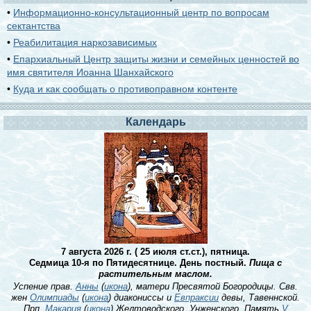
•
Информационно-консультационный центр по вопросам
сектантства
•
Реабилитация наркозависимых
•
Епархиальный Центр защиты жизни и семейных ценностей во
имя святителя Иоанна Шанхайского
•
Куда и как сообщать о противоправном контенте
Календарь
7 августа 2026 г. ( 25 июля ст.ст.), пятница.
Седмица 10-я по Пятидесятнице. День постный.
Пища с
растительным маслом.
Успение прав.
Анны
(
икона
), матери Пресвятой Богородицы. Свв.
жен
Олимпиады
(
икона
) диакониссы и
Евпраксии
девы, Тавеннской.
Прп.
Макария
(
икона
) Желтоводского, Унженского. Память
V