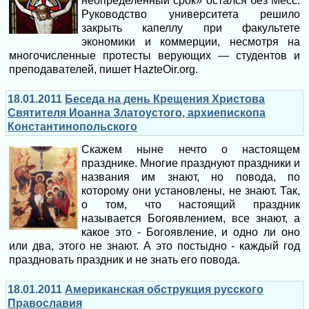
неопределенный срок» остался без Месс.
Руководство университета решило
закрыть капеллу при факультете
экономики и коммерции, несмотря на
многочисленные протесты верующих — студентов и
преподавателей, пишет HazteOir.org.
18.01.2011
Беседа на день Крещения Христова
Святителя Иоанна Златоустого, архиепископа
Константинопольского
Скажем ныне нечто о настоящем
празднике. Многие празднуют праздники и
названия им знают, но повода, по
которому они установлены, не знают. Так,
о том, что настоящий праздник
называется Богоявлением, все знают, а
какое это - Богоявление, и одно ли оно
или два, этого не знают. А это постыдно - каждый год
праздновать праздник и не знать его повода.
18.01.2011
Американская обструкция русского
Православия