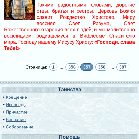
Такими радостными словами, дорогие
отцы, братья и сестры, Церковь Божия
славит Рождество Христово. Миру
воссиял Свет Разума, Свет
Божественного озарения всех людей, и мы молитвенно
восклицаем родившемуся в Вифлееме Спасителю
мира, Господу нашему Иисусу Христу:
«Господи, слава
Тебе!»
Страницы:
1
...
356
357
358
...
387
Таинства
•
Крещение
•
Исповедь
•
Причастие
•
Венчание
•
Соборование
Помощь