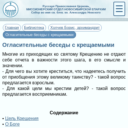
☰
Русская Православная Церковь
МИССИОНЕРСКИЙ ОТДЕЛ НОВОСИБИРСКОЙ ЕПАРХИИ
Собор во имя св. блгв. кн. Александра Невского
Главная
Библиотека
Холчев Борис, архимандрит
Огласительные беседы с крещаемыми
Огласительные беседы с крещаемыми
Многие из приходящих ко святому Крещению не отдают
себе отчета в важности этого шага, в его смысле и
значении.
- Для чего вы хотите креститься, что надеетесь получить
от приобщения этому великому таинству? - такой вопрос
предлагается взрослым.
- Для какой цели мы крестим детей? - такой вопрос
предлагается восприемникам.
Содержание
•
Цель Крещения
•
О Боге