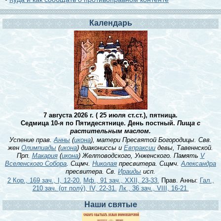
Календарь
7 августа 2026 г. ( 25 июля ст.ст.), пятница.
Седмица 10-я по Пятидесятнице. День постный.
Пища с
растительным маслом.
Успение прав.
Анны
(
икона
), матери Пресвятой Богородицы. Свв.
жен
Олимпиады
(
икона
) диакониссы и
Евпраксии
девы, Тавеннской.
Прп.
Макария
(
икона
) Желтоводского, Унженского. Память
V
Вселенского Собора
. Сщмч.
Николая
пресвитера. Сщмч.
Александра
пресвитера. Св.
Ираиды
исп.
2 Кор., 169 зач., I, 12-20.
Мф., 91 зач., XXII, 23-33.
Прав. Анны:
Гал.,
210 зач. (от полу́), IV, 22-31.
Лк., 36 зач., VIII, 16-21.
Наши святые