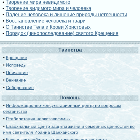
•
Творение мира невидимого
•
Творение видимого мира и человека
•
Падение человека и лишение природы нетленности
•
Восстановление человека и твари
•
О Таинстве Тела и Крови Христовых
•
Порядок (чинопоследование) святого Крещения
Таинства
•
Крещение
•
Исповедь
•
Причастие
•
Венчание
•
Соборование
Помощь
•
Информационно-консультационный центр по вопросам
сектантства
•
Реабилитация наркозависимых
•
Епархиальный Центр защиты жизни и семейных ценностей во
имя святителя Иоанна Шанхайского
•
Куда и как сообщать о противоправном контенте