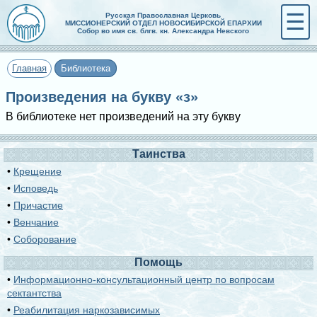
☰
Русская Православная Церковь
МИССИОНЕРСКИЙ ОТДЕЛ НОВОСИБИРСКОЙ ЕПАРХИИ
Собор во имя св. блгв. кн. Александра Невского
Главная
Библиотека
Произведения на букву «з»
В библиотеке нет произведений на эту букву
Таинства
•
Крещение
•
Исповедь
•
Причастие
•
Венчание
•
Соборование
Помощь
•
Информационно-консультационный центр по вопросам
сектантства
•
Реабилитация наркозависимых