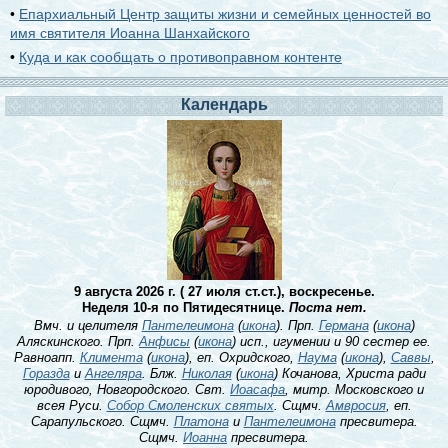
•
Епархиальный Центр защиты жизни и семейных ценностей во
имя святителя Иоанна Шанхайского
•
Куда и как сообщать о противоправном контенте
Календарь
9 августа 2026 г. ( 27 июля ст.ст.), воскресенье.
Неделя 10-я по Пятидесятнице.
Поста нет.
Вмч. и целителя
Пантелеимона
(
икона
). Прп.
Германа
(
икона
)
Аляскинского. Прп.
Анфисы
(
икона
) исп., игумении и 90 сестер ее.
Равноапп.
Климента
(
икона
), еп. Охридского,
Наума
(
икона
),
Саввы
,
Горазда
и
Ангеляра
. Блж.
Николая
(
икона
) Кочанова, Христа ради
юродивого, Новгородского. Свт.
Иоасафа
, митр. Московского и
всея Руси.
Собор Смоленских святых
. Сщмч.
Амвросия
, еп.
Сарапульского. Сщмч.
Платона
и
Пантелеимона
пресвитера.
Сщмч.
Иоанна
пресвитера.