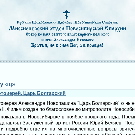
у «ц»
тоиерей. Царь Болгарский
оиерея Александра Новопашина "Царь Болгарский" о ны
II. Фильм создан по благословению митрополита Новосибир
показана в Новосибирске в ноябре прошлого года. Пре
едставлял Заслуженный артист России Юрий Беляев. Посл
 и подробно ответил на многочисленные вопросы зрите
овопашина стал лауреатом в номинации «Лучший тел