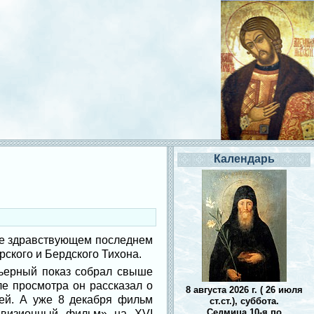
Календарь
не здравствующем последнем
ского и Бердского Тихона.
мьерный показ собрал свыше
е просмотра он рассказал о
8 августа 2026 г. ( 26 июля
лей. А уже 8 декабря фильм
ст.ст.), суббота.
Седмица 10-я по
евизионный фильм» на XVI