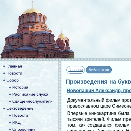
●
Главная
Главная
Библиотека
●
Новости
●
Собор
Произведения на букв
●
История
Новопашин Александр, про
●
Расписание служб
Документальный фильм прот
●
Священнослужители
православном царе Симеоне 
●
Сектоведение
Впервые кинокартина была 
●
Новости
тысячи зрителей. Фильм пр
●
ИКЦ
том, как создавался фильм
●
Справочник
священника Александра Н