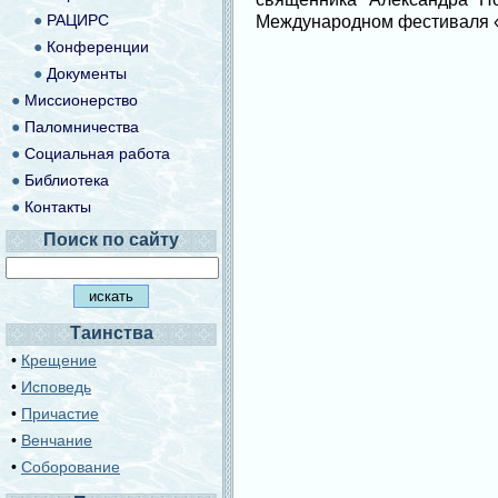
●
РАЦИРС
Международном фестиваля 
●
Конференции
●
Документы
●
Миссионерство
●
Паломничества
●
Социальная работа
●
Библиотека
●
Контакты
Поиск по сайту
Таинства
•
Крещение
•
Исповедь
•
Причастие
•
Венчание
•
Соборование