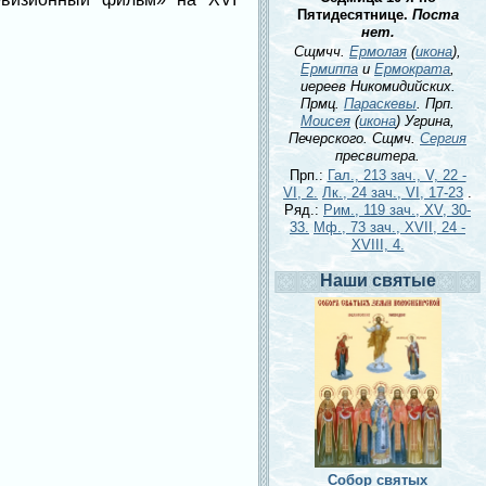
Пятидесятнице.
Поста
нет.
Сщмчч.
Ермолая
(
икона
),
Ермиппа
и
Ермократа
,
иереев Никомидийских.
Прмц.
Параскевы
. Прп.
Моисея
(
икона
) Угрина,
Печерского. Сщмч.
Сергия
пресвитера.
Прп.:
Гал., 213 зач., V, 22 -
VI, 2.
Лк., 24 зач., VI, 17-23
.
Ряд.:
Рим., 119 зач., XV, 30-
33.
Мф., 73 зач., XVII, 24 -
XVIII, 4.
Наши святые
Собор святых