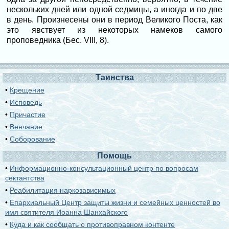
нескольких дней или одной седмицы, а иногда и по две
в день. Произнесены они в период Великого Поста, как
это явствует из некоторых намеков самого
проповедника (Бес. VIII, 8).
Таинства
•
Крещение
•
Исповедь
•
Причастие
•
Венчание
•
Соборование
Помощь
•
Информационно-консультационный центр по вопросам
сектантства
•
Реабилитация наркозависимых
•
Епархиальный Центр защиты жизни и семейных ценностей во
имя святителя Иоанна Шанхайского
•
Куда и как сообщать о противоправном контенте