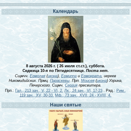
Календарь
8 августа 2026 г. ( 26 июля ст.ст.), суббота.
Седмица 10-я по Пятидесятнице.
Поста нет.
Сщмчч.
Ермолая
(
икона
),
Ермиппа
и
Ермократа
, иереев
Никомидийских. Прмц.
Параскевы
. Прп.
Моисея
(
икона
) Угрина,
Печерского. Сщмч.
Сергия
пресвитера.
Прп.:
Гал., 213 зач., V, 22 - VI, 2.
Лк., 24 зач., VI, 17-23
. Ряд.:
Рим.,
119 зач., XV, 30-33.
Мф., 73 зач., XVII, 24 - XVIII, 4.
Наши святые