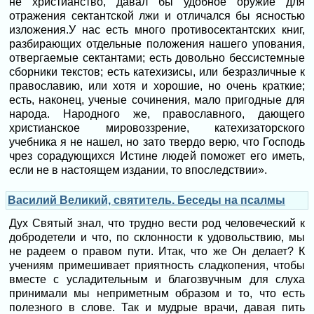
не христианство, давал бы удобное оружие для
отражения сектантской лжи и отличался бы ясностью
изложения.У нас есть много противосектантских книг,
разбирающих отдельные положения нашего упования,
отвергаемые сектантами; есть довольно бессистемные
сборники текстов; есть катехизисы, или безразличные к
православию, или хотя и хорошие, но очень краткие;
есть, наконец, ученые сочинения, мало пригодные для
народа. Народного же, православного, дающего
христианское мировоззрение, катехизаторского
учебника я не нашел, но зато твердо верю, что Господь
чрез сорадующихся Истине людей поможет его иметь,
если не в настоящем издании, то впоследствии».
Василий Великий, святитель. Беседы на псалмы
Дух Святый знал, что трудно вести род человеческий к
добродетели и что, по склонности к удовольствию, мы
не радеем о правом пути. Итак, что же Он делает? К
учениям примешивает приятность сладкопения, чтобы
вместе с усладительным и благозвучным для слуха
принимали мы неприметным образом и то, что есть
полезного в слове. Так и мудрые врачи, давая пить