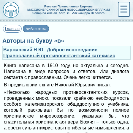
☰
Русская Православная Церковь
МИССИОНЕРСКИЙ ОТДЕЛ НОВОСИБИРСКОЙ ЕПАРХИИ
Собор во имя св. блгв. кн. Александра Невского
Главная
Библиотека
Авторы на букву «в»
Варжанский Н.Ю.. Доброе исповедание.
Православный противосектантский катехизис
Книга написана в 1910 году, но актуальна и сегодня.
Написана в виде вопросов и ответов. Или диалога
сектанта с православным. Очень легко читается.
В предисловии к книге Николай Юрьевич писал:
«Несколько народных противосектантских курсов,
проведенных мною, показали крайнюю необходимость
особого катехизаторского общедоступного учебника,
который раскрывал бы по возможности полное
христианское мировоззрение, указывал бы, что
спасительная христианская вера Божия – только одна,
а ереси суть антихристовы погибельные измышления, а