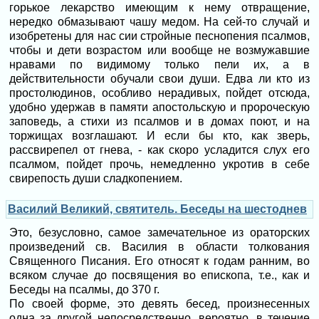
горькое лекарство имеющим к нему отвращение,
нередко обмазывают чашу медом. На сей-то случай и
изобретены для нас сии стройные песнопения псалмов,
чтобы и дети возрастом или вообще не возмужавшие
нравами по видимому только пели их, а в
действительности обучали свои души. Едва ли кто из
простолюдинов, особливо нерадивых, пойдет отсюда,
удобно удержав в памяти апостольскую и пророческую
заповедь, а стихи из псалмов и в домах поют, и на
торжищах возглашают. И если бы кто, как зверь,
рассвирепел от гнева, - как скоро усладится слух его
псалмом, пойдет прочь, немедленно укротив в себе
свирепость души сладкопением.
Василий Великий, святитель. Беседы на шестоднев
Это, безусловно, самое замечательное из ораторских
произведений св. Василия в области толкования
Священного Писания. Его относят к годам ранним, во
всяком случае до посвящения во епископа, т.е., как и
Беседы на псалмы, до 370 г.
По своей форме, это девять бесед, произнесенных
одна за другой непосредственно, вероятно, в течение