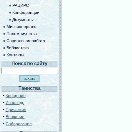
●
РАЦИРС
●
Конференции
●
Документы
●
Миссионерство
●
Паломничества
●
Социальная работа
●
Библиотека
●
Контакты
Поиск по сайту
Таинства
•
Крещение
•
Исповедь
•
Причастие
•
Венчание
•
Соборование