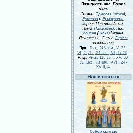
Пятидесятнице.
Поста
нет.
Сщмчч.
Ермолая
(
икона
),
Ермиппа
и
Ермократа
,
иереев Никомидийских.
Прмц.
Параскевы
. Прп.
Моисея
(
икона
) Угрина,
Печерского. Сщмч.
Сергия
пресвитера.
Прп.:
Гал., 213 зач., V, 22 -
VI, 2.
Лк., 24 зач., VI, 17-23
.
Ряд.:
Рим., 119 зач., XV, 30-
33.
Мф., 73 зач., XVII, 24 -
XVIII, 4.
Наши святые
Собор святых