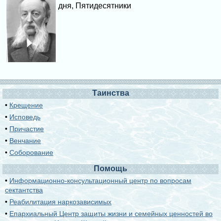
дня, Пятидесятники
Таинства
•
Крещение
•
Исповедь
•
Причастие
•
Венчание
•
Соборование
Помощь
•
Информационно-консультационный центр по вопросам
сектантства
•
Реабилитация наркозависимых
•
Епархиальный Центр защиты жизни и семейных ценностей во