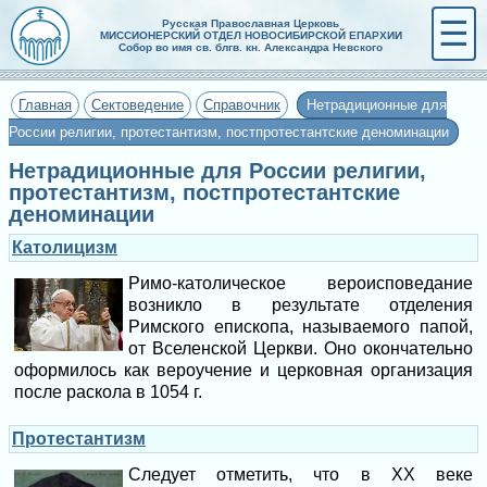
☰
Русская Православная Церковь
МИССИОНЕРСКИЙ ОТДЕЛ НОВОСИБИРСКОЙ ЕПАРХИИ
Собор во имя св. блгв. кн. Александра Невского
Главная
Сектоведение
Справочник
Нетрадиционные для
России религии, протестантизм, постпротестантские деноминации
Нетрадиционные для России религии,
протестантизм, постпротестантские
деноминации
Католицизм
Римо-католическое вероисповедание
возникло в результате отделения
Римского епископа, называемого папой,
от Вселенской Церкви. Оно окончательно
оформилось как вероучение и церковная организация
после раскола в 1054 г.
Протестантизм
Следует отметить, что в XX веке