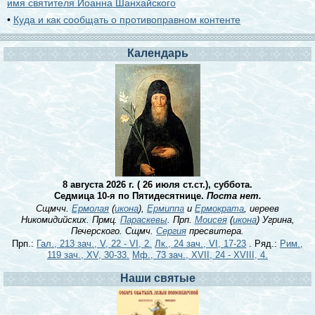
имя святителя Иоанна Шанхайского
•
Куда и как сообщать о противоправном контенте
Календарь
8 августа 2026 г. ( 26 июля ст.ст.), суббота.
Седмица 10-я по Пятидесятнице.
Поста нет.
Сщмчч.
Ермолая
(
икона
),
Ермиппа
и
Ермократа
, иереев
Никомидийских. Прмц.
Параскевы
. Прп.
Моисея
(
икона
) Угрина,
Печерского. Сщмч.
Сергия
пресвитера.
Прп.:
Гал., 213 зач., V, 22 - VI, 2.
Лк., 24 зач., VI, 17-23
. Ряд.:
Рим.,
119 зач., XV, 30-33.
Мф., 73 зач., XVII, 24 - XVIII, 4.
Наши святые