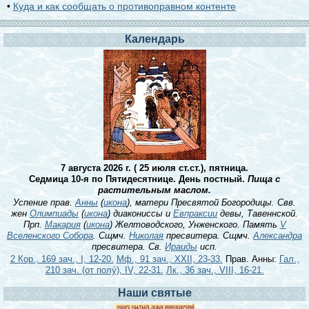
•
Куда и как сообщать о противоправном контенте
Календарь
7 августа 2026 г. ( 25 июля ст.ст.), пятница.
Седмица 10-я по Пятидесятнице. День постный.
Пища с
растительным маслом.
Успение прав.
Анны
(
икона
), матери Пресвятой Богородицы. Свв.
жен
Олимпиады
(
икона
) диакониссы и
Евпраксии
девы, Тавеннской.
Прп.
Макария
(
икона
) Желтоводского, Унженского. Память
V
Вселенского Собора
. Сщмч.
Николая
пресвитера. Сщмч.
Александра
пресвитера. Св.
Ираиды
исп.
2 Кор., 169 зач., I, 12-20.
Мф., 91 зач., XXII, 23-33.
Прав. Анны:
Гал.,
210 зач. (от полу́), IV, 22-31.
Лк., 36 зач., VIII, 16-21.
Наши святые