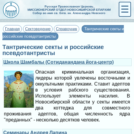
☰
Русская Православная Церковь
МИССИОНЕРСКИЙ ОТДЕЛ НОВОСИБИРСКОЙ ЕПАРХИИ
Собор во имя св. блгв. кн. Александра Невского
Главная
Сектоведение
Справочник
Тантрические секты и
российские псевдотантристы
Тантрические секты и российские
псевдотантристы
Школа Шамбалы (Сотиданандана йога-центр)
Опасная криминальная организация,
лидеры которой увлечены восточными и
оккультными практиками. Ставит адептов
в условия рабского существования.
Использует элементы насилия. В
Новосибирской области у секты имеется
два коттеджа для совместного
проживания адептов, общая численность ядра
"преданных" - несколько десятков человек.
Семинары Андрея Лапина