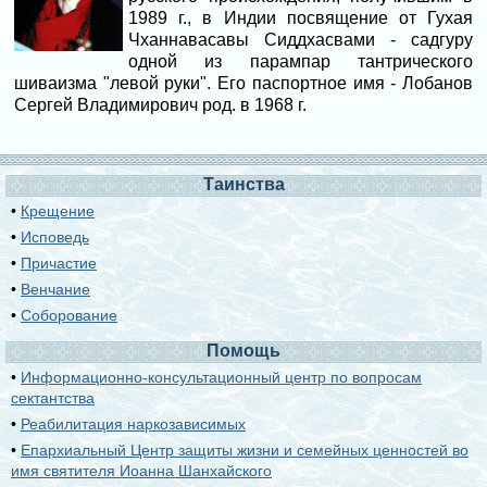
1989 г., в Индии посвящение от Гухая
Чханнавасавы Сиддхасвами - садгуру
одной из парампар тантрического
шиваизма "левой руки". Его паспортное имя - Лобанов
Сергей Владимирович род. в 1968 г.
Таинства
•
Крещение
•
Исповедь
•
Причастие
•
Венчание
•
Соборование
Помощь
•
Информационно-консультационный центр по вопросам
сектантства
•
Реабилитация наркозависимых
•
Епархиальный Центр защиты жизни и семейных ценностей во
имя святителя Иоанна Шанхайского