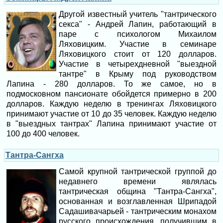
Другой известный учитель "тантрического
секса" - Андрей Лапин, работающий в
паре с психологом Михаилом
Ляховицким. Участие в семинаре
Ляховицкого стоит от 120 долларов.
Участие в четырехдневной "выездной
тантре" в Крыму под руководством
Лапина - 280 долларов. То же самое, но в
подмосковном пансионате обойдется примерно в 200
долларов. Каждую неделю в тренингах Ляховицкого
принимают участие от 10 до 35 человек. Каждую неделю
в "выездных тантрах" Лапина принимают участие от
100 до 400 человек.
Тантра-Сангха
Самой крупной тантрической группой до
недавнего времени являлась
тантрическая община "Тантра-Сангха",
основанная и возглавленная Шрипадой
Садашивачарьей - тантрическим монахом
русского происхождения, получившим в