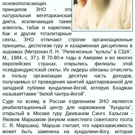
основополагающих
принципов ЗНО - это
натуральная вегетарианская
диета, исключающая также
алкоголь, табак и наркотики.
Как и другие тоталитарные
секты, ЗНО отличают строгие организационные
принципы, деспотизм гуру и казарменная дисциплина в
ашрамах (Митрохин Л. Н. "Религиозные "культы" в США".
М., 1984. с. 37.). В 70-80-е годы в Америке и во многих
европейских странах, открылись филиалы этой
псевдоиндуистской секты. Их лидеры обязаны отчислять
в пользу организации десятую часть доходов,
получаемых от проведения занятий адаптированной для
западной публики кундалини-йогой, которую Бхаджан
называеттакже "белой тантра-йогой".
Судя по всему, в России отделением ЗНО является
реабилитационный центр для наркоманов "Кундала",
открытый в Москве гуру Дживаном Сингх Хальсом -
Яковом Маршаком (внуком известного советского поэта
С. Я. Маршака). Маршак считает, что наркозависимость
может быть заменена на кундалини-йогу, которая