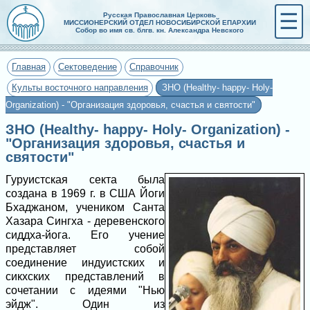
☰
Русская Православная Церковь
МИССИОНЕРСКИЙ ОТДЕЛ НОВОСИБИРСКОЙ ЕПАРХИИ
Собор во имя св. блгв. кн. Александра Невского
Главная
Сектоведение
Справочник
Культы восточного направления
ЗНО (Healthy- happy- Holy-
Organization) - "Организация здоровья, счастья и святости"
ЗНО (Healthy- happy- Holy- Organization) -
"Организация здоровья, счастья и
святости"
Гуруистская секта была
создана в 1969 г. в США Йоги
Бхаджаном, учеником Санта
Хазара Сингха - деревенского
сиддха-йога. Его учение
представляет собой
соединение индуистских и
сикхских представлений в
сочетании с идеями "Нью
эйдж". Один из