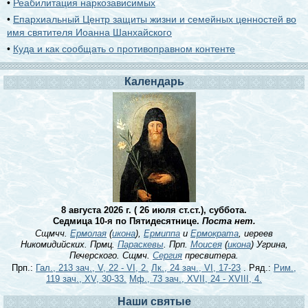
•
Реабилитация наркозависимых
•
Епархиальный Центр защиты жизни и семейных ценностей во
имя святителя Иоанна Шанхайского
•
Куда и как сообщать о противоправном контенте
Календарь
8 августа 2026 г. ( 26 июля ст.ст.), суббота.
Седмица 10-я по Пятидесятнице.
Поста нет.
Сщмчч.
Ермолая
(
икона
),
Ермиппа
и
Ермократа
, иереев
Никомидийских. Прмц.
Параскевы
. Прп.
Моисея
(
икона
) Угрина,
Печерского. Сщмч.
Сергия
пресвитера.
Прп.:
Гал., 213 зач., V, 22 - VI, 2.
Лк., 24 зач., VI, 17-23
. Ряд.:
Рим.,
119 зач., XV, 30-33.
Мф., 73 зач., XVII, 24 - XVIII, 4.
Наши святые