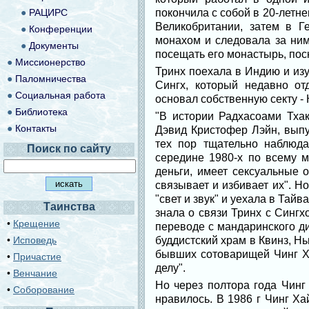
●
РАЦИРС
покончила с собой в 20-летн
Великобритании, затем в Г
●
Конференции
монахом и следовала за ним 
●
Документы
посещать его монастырь, пос
●
Миссионерство
Тринх поехала в Индию и изу
●
Паломничества
Сингх, который недавно от
●
Социальная работа
основал собственную секту - 
●
Библиотека
"В истории Радхасоами Тхак
●
Контакты
Дэвид Кристофер Лэйн, выпус
тех пор тщательно наблюда
Поиск по сайту
середине 1980-х по всему м
деньги, имеет сексуальные 
связывает и избивает их". Н
"свет и звук" и уехала в Тай
Таинства
знала о связи Тринх с Сингх
•
Крещение
переводе с мандаринского ди
•
Исповедь
буддистский храм в Квинз, Н
бывших сотоварищей Чинг Х
•
Причастие
делу".
•
Венчание
Но через полтора года Чинг
•
Соборование
нравилось. В 1986 г Чинг Х