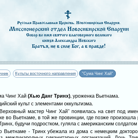
чник
Культы восточного направления
"Сума Чинг Хай"
ма Чинг Хай
(Хью Данг Тринх)
, уроженка Вьетнама.
ийский культ с элементами оккультизма.
Верховный мастер Чинг Хай" появилась на свет под им
ке во Вьетнаме, в той же провинции, где позже произошла
 Тринх, будучи подростком, гуляла с американским солдатом 
во Вьетнаме - Тринх убежала из дома с немецким докторо
з международных гуманитарных организаций. Дочь Три