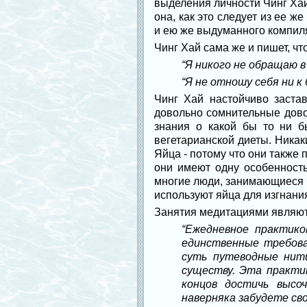
выделения личности Чинг Хай 
она, как это следует из ее ж
и ею же выдуманного компиля
Чинг Хай сама же и пишет, чт
“Я никого не обращаю в
“Я не отношу себя ни к
Чинг Хай настойчиво заста
довольно сомнительные довод
знания о какой бы то ни б
вегетарианской диеты. Никаки
Яйца - потому что они также 
они имеют одну особенность
многие люди, занимающиеся ч
используют яйца для изгнани
Занятия медитациями являют
“Ежедневное практик
единственные требова
суть путеводные нити
существу. Эта практи
концов достичь высо
наверняка забудете св