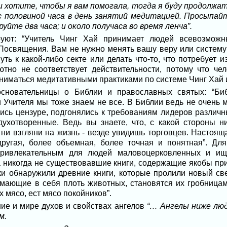
 хотите, чтобы я вам помогала, тогда я буду продолжать
 с половиной часа в день занятий медитацией. Просыпа
уйте два часа; и около получаса во время ленча”.
уют: “Учитель Чинг Хай принимает людей всевозможн
Посвящения. Вам не нужно менять вашу веру или систему
уть к какой-либо секте или делать что-то, что потребует
ютно не соответствует действительности, потому что че
ниматься медитативными практиками по системе Чинг Хай и
основательницы о Библии и православных святых: “Биб
 Учителя мы тоже знаем не все. В Библии ведь не очень м
ись цензуре, подгонялись к требованиям лидеров различн
ухотворенные. Ведь вы знаете, что, с какой стороны н
 ни взгляни на жизнь - везде увидишь торговцев. Настоящ
ругая, более объемная, более точная и понятная”. Для
привлекательным для людей маловоцерковленных и ищ
а никогда не существовавшие книги, содержащие якобы п
ики обнаружили древние книги, которые пролили новый све
имающие в себя плоть животных, становятся их гробницами
х мясо, ест мясо покойников”.
ние и мире духов и свойствах ангелов
“… Ангелы ниже люд
м.