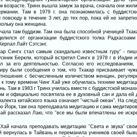
ем возрасте. Тринх вышла замуж за врача, сначала они жили
ермании. Там в 1979 г. она познакомилась с буддистск
повсюду в течение 3 лет, до тех пор, пока ей не запрети
кольку она женщина.
чала там буддизм. Там она была способной ученицей Тхак
делился от организации буддистского толка Радхасоами
Керпал Лайт Сэтсэнг.
ар Сингх стал самым скандально известным гуру" - пиш
кник Беркли, который встретил Сингх в 1978 г в Индии и
л за его деятельностью. Согласно его исследованиям, 
иру были сообщения о том, что Тхакар присваивает чуж
отношения с бесчисленным количеством женщин, регуляр
о к тому времени Чинг Хай уже обучилась технике медитац
вань. Там в 1983 г Тринх училась вместе с буддистской монах
ом и официально посвятила ее в духовный сан и дала ей 
алекта китайского языка означает "чистый океан". На сле
ью Йорк, там она преподавала медитацию и сама медитирова
ай рассказал Лаю, что "все мы были впечатлены ее искр
 Хай начала преподавать медитацию "Света и звука" свои
ай вернулась в Тайвань и переманила учеников своей быв