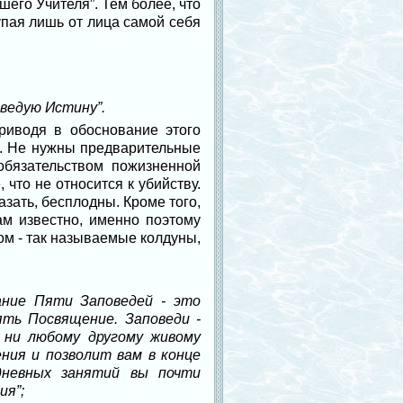
шего Учителя”. Тем более, что
тупая лишь от лица самой себя
оведую Истину”.
риводя в обоснование этого
Да. Не нужны предварительные
обязательством пожизненной
 что не относится к убийству.
азать, бесплодны. Кроме того,
ам известно, именно поэтому
ом - так называемые колдуны,
ание Пяти Заповедей - это
ть Посвящение. Заповеди -
 ни любому другому живому
ния и позволит вам в конце
дневных занятий вы почти
ия”;