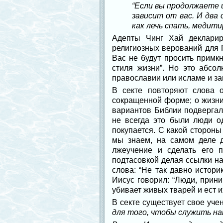
“Если вы продолжаете и
зависит от вас. И два
как лечь спать, медитир
Адепты Чинг Хай декларир
религиозных верований для 
Вас не будут просить примкн
стиля жизни”. Но это абсол
православии или исламе и за
В секте повторяют слова 
сокращенной форме; о жизни
вариантов Библии подвергал
не всегда это были люди од
покупается. С какой стороны
мы знаем, на самом деле д
лжеучение и сделать его 
подтасовкой делая ссылки н
слова: “Не так давно истор
Иисус говорил: “Люди, прин
убивает живых тварей и ест и
В секте существует свое уче
для того, чтобы служить на