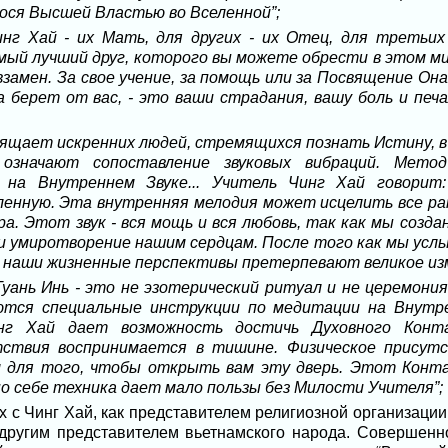
ося Высшей Властью во Вселенной”;
нг Хай - их Мать, для других - их Отец, для третьих
амый лучший друг, которого вы можете обрести в этом ми
взамен. За свое учение, за помощь или за Посвящение Он
 берет от вас, - это ваши страдания, вашу боль и печа
вящает искренних людей, стремящихся познать Истину, в
 означают сопоставление звуковых вибраций. Мет
на Внутреннем Звуке... Учитель Чинг Хай говорит:
енную. Эта внутренняя мелодия может исцелить все ран
. Этот звук - вся мощь и вся любовь, так как мы создан
и умиротворение нашим сердцам. После того как мы усл
 наши жизненные перспективы претерпевают великое изм
уань Инь - это не эзотерический ритуал и не церемония
ются специальные инструкции по медитации на Внут
инг Хай дает возможность достичь Духовного Кон
тствия воспринимается в тишине. Физическое присут
 для того, чтобы открыть вам эту дверь. Этот Конт
о себе техника дает мало пользы без Милости Учителя”;
х с Чинг Хай, как представителем религиозной организации
ругим представителем вьетнамского народа. Совершенно