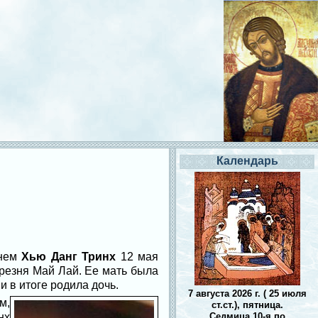
Календарь
енем
Хью Данг Тринх
12 мая
 резня Май Лай. Ее мать была
и в итоге родила дочь.
7 августа 2026 г. ( 25 июля
м,
ст.ст.), пятница.
нх
Седмица 10-я по