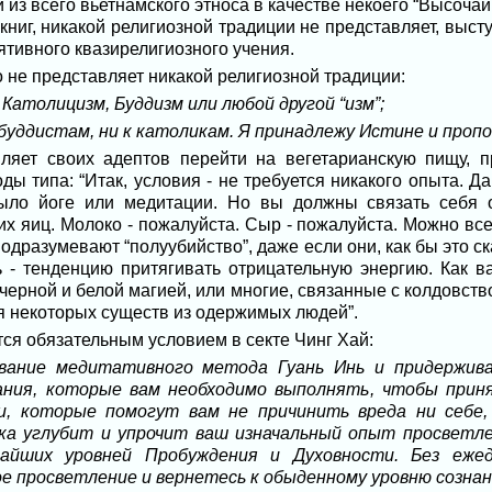
из всего вьетнамского этноса в качестве некоего “Высочай
е книг, никакой религиозной традиции не представляет, выс
тивного квазирелигиозного учения.
о не представляет никакой религиозной традиции:
 Католицизм, Буддизм или любой другой “изм”;
 буддистам, ни к католикам. Я принадлежу Истине и проп
вляет своих адептов перейти на вегетарианскую пищу, п
ы типа: “Итак, условия - не требуется никакого опыта. 
ыло йоге или медитации. Но вы должны связать себя 
х яиц. Молоко - пожалуйста. Сыр - пожалуйста. Можно все,
подразумевают “полуубийство”, даже если они, как бы это ск
 - тенденцию притягивать отрицательную энергию. Как в
ерной и белой магией, или многие, связанные с колдовств
я некоторых существ из одержимых людей”.
ся обязательным условием в секте Чинг Хай:
ование медитативного метода Гуань Инь и придержив
ния, которые вам необходимо выполнять, чтобы приня
, которые помогут вам не причинить вреда ни себе,
ка углубит и упрочит ваш изначальный опыт просветле
чайших уровней Пробуждения и Духовности. Без еже
ое просветление и вернетесь к обыденному уровню сознан