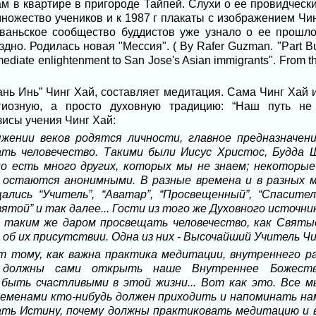
м в квартире в пригороде Тайпей. Слухи о ее провидчески
ножество учеников и к 1987 г плакаты с изображением Чи
йваньское сообщество буддистов уже узнало о ее прошло
здно. Родилась новая "Мессия". ( By Rafer Guzman. "Part B
diate enlightenment to San Jose's Asian immigrants". From th
нь Инь” Чинг Хай, составляет медитация. Сама Чинг Хай 
гиозную, а просто духовную традицию: “Наш путь не 
исы учения Чинг Хай:
яжении веков родятся личности, главное предназначе
ать человечество. Такими были Иисус Христос, Будда
о есть много других, которых мы не знаем; некоторые
 остаются анонимными. В разные времена и в разных 
лись “Учитель”, “Аватар”, “Просвещенный”, “Спаситель
Святой” и так далее... Гости из того же Духовного источни
 таким же даром просвещать человечество, как Святые
об их присутствии. Одна из них - Высочайший Учитель Чи
ит тому, как важна практика медитации, внутреннего 
должны сами открыть наше Внутреннее Божестве
быть счастливыми в этой жизни... Вот как это. Все 
ременами кто-нибудь должен приходить и напоминать нам
ть Истину, почему должны практиковать медитацию и ве