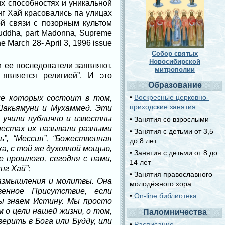
х способностях и уникальной
нг Хай красовались па улицах
й связи с позорным культом
uddha, part Madonna, Supreme
e March 28- April 3, 1996 issue
Собор святых
Новосибирской
и ее последователи заявляют,
митрополии
является религией”. И это
Образование
•
Воскресные церковно-
ние которых состоит в том,
приходские занятия
 Шакьямуни и Мухаммед. Эти
 учили публично и известны
• Занятия со взрослыми
местах их называли разными
• Занятия с детьми от 3,5
”, “Мессия”, “Божественная
до 8 лет
ка, с той же духовной мощью,
• Занятия с детьми от 8 до
 прошлого, сегодня с нами,
14 лет
нг Хай”;
• Занятия православного
размышления и молитвы. Она
молодёжного хора
нное Присутствие, если
•
On-line библиотека
мы знаем Истину. Мы просто
 о цели нашей жизни, о том,
Паломничества
рить в Бога или Будду, или
•
Расписание