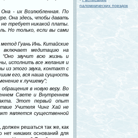
паломнических поездок
 Она - их Возлюбленная. По
ре. Она здесь, чтобы давать
а не требует никакой платы.
ль. Но только, если вы сами
 метод Гуань Инь. Китайские
од включает медитацию на
 “Оно звучит всю жизнь и
ы, исполнить все желания и
ы из этого звука, контакт с
ышим его, вся наша сущность
енение к лучшему”;
 обращения в новую веру. Во
реннем Свете и Внутреннем
такта. Этот первый опыт
ствие Учителя Чинг Хай не
акт является существенной
, должен решаться так же, как
 нет никаких оснований для