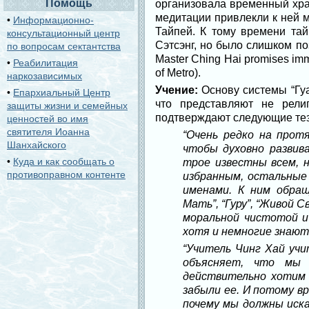
Помощь
организовала временный хра
медитации привлекли к ней м
•
Информационно-
Тайпей. К тому времени та
консультационный центр
Сэтсэнг, но было слишком по
по вопросам сектантства
Master Ching Hai promises imme
•
Реабилитация
of Metro).
наркозависимых
Учение:
Основу системы “Гуа
•
Епархиальный Центр
что представляют не рели
защиты жизни и семейных
подтверждают следующие тез
ценностей во имя
святителя Иоанна
“Очень редко на прот
Шанхайского
чтобы духовно развив
•
Куда и как сообщать о
трое известны всем, н
противоправном контенте
избранным, остальные
именами. К ним обраща
Мать”, “Гуру”, “Живой 
моральной чистотой и
хотя и немногие знают 
“Учитель Чинг Хай уч
объясняет, что мы 
действительно хотим 
забыли ее. И потому в
почему мы должны иска