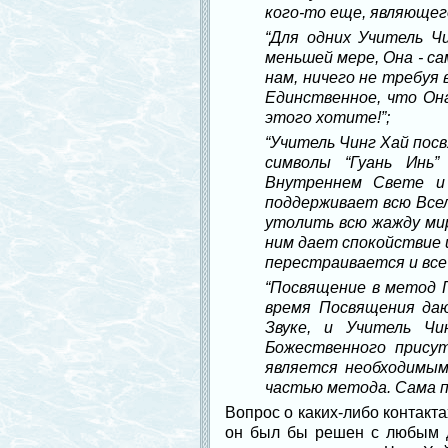
кого-то еще, являющег
“Для одних Учитель Чи
меньшей мере, Она - с
нам, ничего не требуя 
Единственное, что Она
этого хотите!”;
“Учитель Чинг Хай пос
символы “Гуань Инь”
Внутреннем Свете и 
поддерживает всю Всел
утолить всю жажду мира
ним дает спокойствие 
перестраивается и все
“Посвящение в метод Г
время Посвящения да
Звуке, и Учитель Ч
Божественного прису
является необходимым
частью метода. Сама п
Вопрос о каких-либо контакта
он был бы решен с любым д