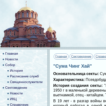
●
Главная
Главная
Сектоведение
Справо
●
Новости
●
Собор
"Сума Чинг Хай"
●
История
Основательница секты:
Су
●
Расписание служб
Характеристика:
Псевдобудд
●
Священнослужители
История создания секты:
"
●
Сектоведение
1950 г в маленькой деревень
●
Новости
вьетнамкой, отец - китайцем.
●
ИКЦ
В 19 лет - в разгар войны 
●
Справочник
который работал в одной и