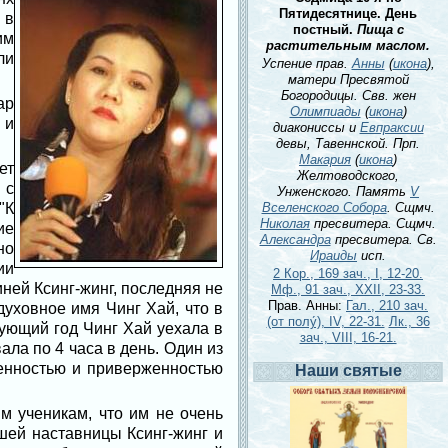
Пятидесятнице. День
 в
постный.
Пища с
им
растительным маслом.
ли
Успение прав.
Анны
(
икона
),
матери Пресвятой
Богородицы. Свв. жен
ар
Олимпиады
(
икона
)
 и
диакониссы и
Евпраксии
девы, Тавеннской. Прп.
Макария
(
икона
)
ет
Желтоводского,
 с
Унженского. Память
V
"К
Вселенского Собора
. Сщмч.
Николая
пресвитера. Сщмч.
ие
Александра
пресвитера. Св.
но
Ираиды
исп.
ии
2 Кор., 169 зач., I, 12-20.
иней Ксинг-жинг, последняя не
Мф., 91 зач., XXII, 23-33.
Прав. Анны:
Гал., 210 зач.
духовное имя Чинг Хай, что в
(от полу́), IV, 22-31.
Лк., 36
дующий год Чинг Хай уехала в
зач., VIII, 16-21.
ла по 4 часа в день. Один из
енностью и приверженностью
Наши святые
м ученикам, что им не очень
шей наставницы Ксинг-жинг и