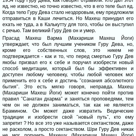
1954 году Гуру Дева, как говорят отравили. Кто дал этот
яд, не известно, но точно известно, что в его теле был яд.
Когда тело Гуру Дева стало нездоровым, ему предложили
отправиться в Каши лечиться. Но Махеш принудил его
ехать не туда, а в Калькутту для того, чтобы он выступил
с речью. Там великий Гуру Дев он и умер.
Прасад Махеш Варма (Махариши Махеш Йоги)
утверждает, что был лучшим учеником Гуру Дева, но,
кроме его собственных слов, это никем не
подтверждается - как и то, что перед смертью Гуру Дев
якобы призвал его к себе и поручил изобрести новый
способ медитации, который был бы эффективен и
доступен любому человеку, чтобы любой человек мог
применить его к себе и достичь "сознания абсолютного
бытия". Это есть мягко говоря, неправда. Махеш
(Махариши Махеш Йоги) может конечно пойти против
правил "Санатан дхарма" и заняться проповедями, тем
чем он не должен заниматься, так как не является
Брамином. Он может даже извратить Ведические
традиции и изобрести свой "новый путь", кто ему
запретит ? Но все это уже называется сектанством, даже
не расколом, а просто сектанством. Шри Гуру Дев никак
не мог поручить Махешу (Махариши Махеш Йоги)