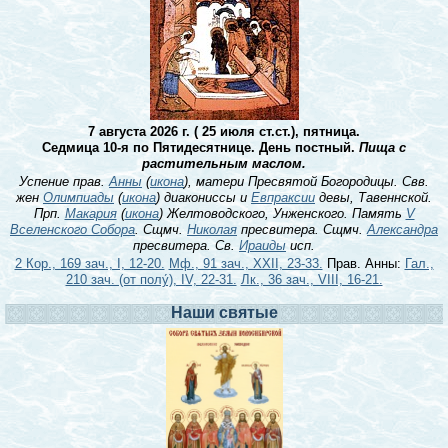
7 августа 2026 г. ( 25 июля ст.ст.), пятница.
Седмица 10-я по Пятидесятнице. День постный.
Пища с
растительным маслом.
Успение прав.
Анны
(
икона
), матери Пресвятой Богородицы. Свв.
жен
Олимпиады
(
икона
) диакониссы и
Евпраксии
девы, Тавеннской.
Прп.
Макария
(
икона
) Желтоводского, Унженского. Память
V
Вселенского Собора
. Сщмч.
Николая
пресвитера. Сщмч.
Александра
пресвитера. Св.
Ираиды
исп.
2 Кор., 169 зач., I, 12-20.
Мф., 91 зач., XXII, 23-33.
Прав. Анны:
Гал.,
210 зач. (от полу́), IV, 22-31.
Лк., 36 зач., VIII, 16-21.
Наши святые