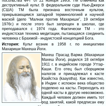
посольства ФРГ от 22 ноября 1995г. ТМ отмечена как
деструктивный культ. В федеральном суде Нью-Джерси
(США) ТМ была признана восточным культом,
прикрывающимся западной терминологией и научной
маской (дело "Малнак против Махариши", 19 октября
1976г.) и после этого был запрещен в школах, где
преподавался с 1974 года. Фактически ТМ - это
индуистская техника медитации, пытающаяся соединить
человека с Брахмой - индуистской концепцией Бога.
История:
Культ возник в 1958 г. по инициативе
Махариши Махеша Йоги.
Махеш Прасад Варма (Махариши
Махеш Йоги), родился 18 октября
1911 г. в индийском городе Уттар-
Каши. Его отец был сборщиком
налогов и принадлежал к касте
Каайстха (kaaystha). Как известно,
в Индии с испокон века общество
поделено на касты. Переходить из
одной касты в другую невозможно.
Каждый человек должен иметь тот
род занятий, какой предписан ему