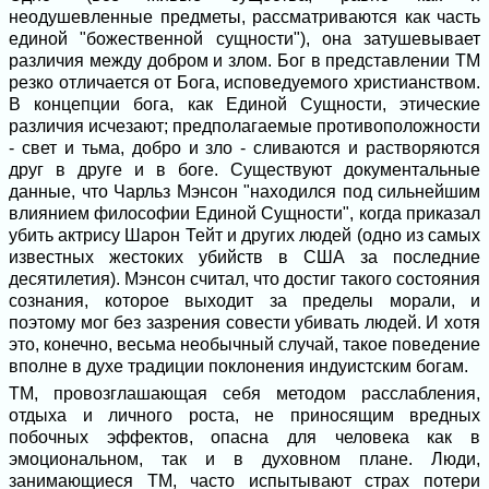
неодушевленные предметы, рассматриваются как часть
единой "божественной сущности"), она затушевывает
различия между добром и злом. Бог в представлении ТМ
резко отличается от Бога, исповедуемого христианством.
В концепции бога, как Единой Сущности, этические
различия исчезают; предполагаемые противоположности
- свет и тьма, добро и зло - сливаются и растворяются
друг в друге и в боге. Существуют документальные
данные, что Чарльз Мэнсон "находился под сильнейшим
влиянием философии Единой Сущности", когда приказал
убить актрису Шарон Тейт и других людей (одно из самых
известных жестоких убийств в США за последние
десятилетия). Мэнсон считал, что достиг такого состояния
сознания, которое выходит за пределы морали, и
поэтому мог без зазрения совести убивать людей. И хотя
это, конечно, весьма необычный случай, такое поведение
вполне в духе традиции поклонения индуистским богам.
ТМ, провозглашающая себя методом расслабления,
отдыха и личного роста, не приносящим вредных
побочных эффектов, опасна для человека как в
эмоциональном, так и в духовном плане. Люди,
занимающиеся ТМ, часто испытывают страх потери