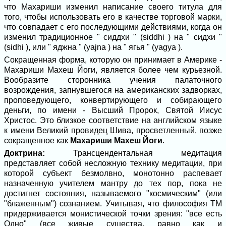
что Махариши изменил написание своего титула для
того, чтобы использовать его в качестве торговой марки,
что совпадает с его последующими действиями, когда он
изменил традиционное " сиддхи " (siddhi ) на " сидхи "
(sidhi ), или " яджна " (yajna ) на " ягья " (yagya ).
Сокращенная форма, которую он принимает в Америке -
Махариши Махеш Йоги, является более чем курьезной.
Вообразите сторонника учения палаточного
возрождения, запнувшегося на американских задворках,
проповедующего, конвертирующего и собирающего
деньги, по имени - Высший Пророк, Святой Иисус
Христос. Это близкое соответствие на английском языке
к имени Великий провидец Шива, просветленный, позже
сокращенное как
Махариши Махеш Йоги
.
Доктрина:
Трансцендентальная медитация
представляет собой несложную технику медитации, при
которой субъект безмолвно, монотонно распевает
назначенную учителем мантру до тех пор, пока не
достигнет состояния, называемого "космическим" (или
"блаженным") сознанием. Учитывая, что философия ТМ
придерживается монистической точки зрения: "все есть
Одно" (все живые существа, равно как и