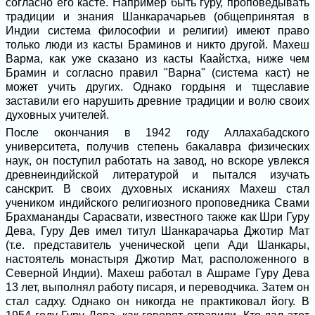
согласно его касте. Например быть гуру, проповедывать
традиции и знания Шанкарачарьев (общепринятая в
Индии система философии и религии) имеют право
только люди из касты Браминов и никто другой. Махеш
Варма, как уже сказано из касты Каайстха, ниже чем
Брамин и согласно правил "Варна" (система каст) не
может учить других. Однако гордыня и тщеславие
заставили его нарушить древние традиции и волю своих
духовных учителей.
После окончания в 1942 году Аллахабадского
университета, получив степень бакалавра физических
наук, он поступил работать на завод, но вскоре увлекся
древнеиндийской литературой и пытался изучать
санскрит. В своих духовных исканиях Махеш стал
учеником индийского религиозного проповедника Свами
Брахмананды Сарасвати, известного также как Шри Гуру
Дева, Гуру Дев имел титул Шанкарачарьа Джотир Мат
(т.е. представитель ученической цепи Ади Шанкары,
настоятель монастыря Джотир Мат, расположенного в
Северной Индии). Махеш работал в Ашраме Гуру Дева
13 лет, выполнял работу писаря, и переводчика. Затем он
стал садху. Однако он никогда не практиковал йогу. В