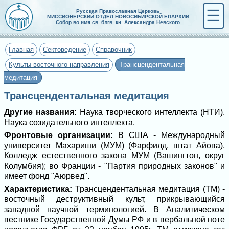
☰
Русская Православная Церковь
МИССИОНЕРСКИЙ ОТДЕЛ НОВОСИБИРСКОЙ ЕПАРХИИ
Собор во имя св. блгв. кн. Александра Невского
Главная
Сектоведение
Справочник
Культы восточного направления
Трансцендентальная
медитация
Трансцендентальная медитация
Другие названия:
Наука творческого интеллекта (НТИ),
Наука созидательного интеллекта.
Фронтовые организации:
В США - Международный
университет Махариши (МУМ) (Фарфилд, штат Айова),
Колледж естественного закона МУМ (Вашингтон, округ
Колумбия); во Франции - "Партия природных законов" и
имеет фонд "Аюрвед".
Характеристика:
Трансцендентальная медитация (ТМ) -
восточный деструктивный культ, прикрывающийся
западной научной терминологией. В Аналитическом
вестнике Государственной Думы РФ и в вербальной ноте