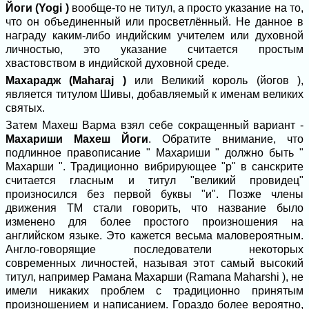
Йоги (Yogi )
вообще-то не титул, а просто указание на то,
что он объединенный или просветлённый. Не данное в
награду каким-либо индийским учителем или духовной
личностью, это указание считается простым
хвастовством в индийской духовной среде.
Махарадж (Maharaj )
или Великий король (йогов ),
является титулом Шивы, добавляемый к именам великих
святых.
Затем Махеш Варма взял себе сокращенный вариант -
Махариши Махеш Йоги
. Обратите внимание, что
подлинное правописание " Махариши " должно быть "
Махарши ". Традиционно вибрирующее "р" в санскрите
считается гласным и титул "великий провидец"
произносился без первой буквы "и". Позже члены
движения TM стали говорить, что название было
изменено для более простого произношения на
английском языке. Это кажется весьма маловероятным.
Англо-говорящие последователи некоторых
современных личностей, называя этот самый высокий
титул, например Рамана Махарши (Ramana Maharshi ), не
имели никаких проблем с традиционно принятым
произношением и написанием. Гораздо более вероятно,