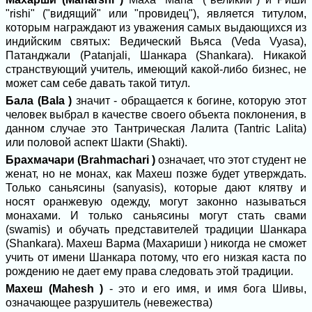
"rishi" ("видящий" или "провидец"), является титулом,
которым награждают из уважения самых выдающихся из
индийским святых: Ведический Вьяса (Veda Vyasa),
Патанджали (Patanjali, Шанкара (Shankara). Никакой
странствующий учитель, имеющий какой-либо бизнес, не
может сам себе давать такой титул.
Бала (Bala )
значит - обращается к богине, которую этот
человек выбрал в качестве своего объекта поклонения, в
данном случае это Тантрическая Лалита (Tantric Lalita)
или половой аспект Шакти (Shakti).
Брахмачари (Brahmachari )
означает, что этот студент не
женат, но не монах, как Махеш позже будет утверждать.
Только саньясины (sanyasis), которые дают клятву и
носят оранжевую одежду, могут законно называться
монахами. И только саньясины могут стать свами
(swamis) и обучать представителей традиции Шанкара
(Shankara). Махеш Варма (Махариши ) никогда не сможет
учить от имени Шанкара потому, что его низкая каста по
рождению не дает ему права следовать этой традиции.
Махеш (Mahesh )
- это и его имя, и имя бога Шивы,
означающее разрушитель (невежества)