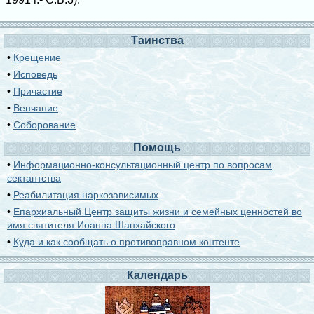
Таинства
•
Крещение
•
Исповедь
•
Причастие
•
Венчание
•
Соборование
Помощь
•
Информационно-консультационный центр по вопросам
сектантства
•
Реабилитация наркозависимых
•
Епархиальный Центр защиты жизни и семейных ценностей во
имя святителя Иоанна Шанхайского
•
Куда и как сообщать о противоправном контенте
Календарь