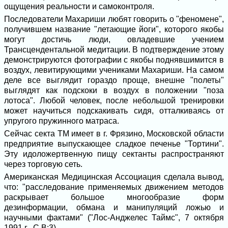
ощущения реальности и самоконтроля.
Последователи Махариши любят говорить о "феномене",
получившем название "летающие йоги", которого якобы
могут достичь люди, овладевшие учением
Трансцендентальной медитации. В подтверждение этому
демонстрируются фотографии с якобы поднявшимится в
воздух, левитирующими учениками Махариши. На самом
деле все выглядит гораздо проще, внешне "полеты"
выглядят как подскоки в воздух в положении "поза
лотоса". Любой человек, после небольшой тренировки
может научиться подскакивать сидя, отталкиваясь от
упругого пружинного матраса.
Сейчас секта ТМ имеет в г. Фрязино, Московской области
предприятие выпускающее сладкое печенье "Тортини".
Эту идоложертвенную пищу сектанты распространяют
через торговую сеть.
Американская Медицинская Ассоциация сделала вывод,
что: "расследование применяемых движением методов
раскрывает большое многообразие форм
дезинформации, обмана и манипуляций ложью и
научными фактами" ("Лос-Анджелес Таймс", 7 октября
1991 г.- С.В:3).