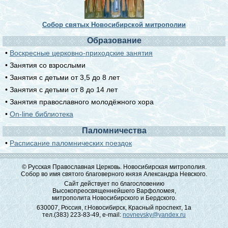
Собор святых Новосибирской митрополии
Образование
•
Воскресные церковно-приходские занятия
• Занятия со взрослыми
• Занятия с детьми от 3,5 до 8 лет
• Занятия с детьми от 8 до 14 лет
• Занятия православного молодёжного хора
•
On-line библиотека
Паломничества
•
Расписание паломнических поездок
© Русская Православная Церковь. Новосибирская митрополия.
Собор во имя святого благоверного князя Александра Невского.
Сайт действует по благословению
Высокопреосвященнейшего Варфоломея,
митрополита Новосибирского и Бердского.
630007, Россия, г.Новосибирск, Красный проспект, 1а
тел.(383) 223-83-49, e-mail:
novnevsky@yandex.ru