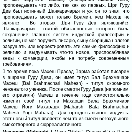
проповедывать что либо, так как во первых, Шри Гуру
Дев был истинный Шанкарачарья и уж он то знал, что
проповедывать может только Брамин, кем Махеш не
являлся . Во вторых, Шри Гуру Дев, являющийся
Шанкарачарьи , святой обязанностью которого была
сохранение главных систем индусской философии и
религии, не мог поручить писарю, сыну сборщика налогов
разрушать или корректировать эти самые философию и
религию и выдумывать что-то новое, приспосабливая
веды к коммерции, якобы на потребу современным
требованиям.
В то время пока Махеш Прасад Варма работал писарем
в ашраме Гуру Дева, он имел титул Бал Брахмачари
Махеш (Bal Brahmachari Mahesh) - титул скромного
неженатого ученика. После смерти Гуру Дева (напомним,
его отравили) Махеш в течение года самостоятельно
изменит свой титул на Махарши Бала Брахмачари
Махеш Йоги Махарадж (Maharshi Bala Brahmachari
Mahesh Yogi Maharaj). Для ортодоксального индуиста
этот новый титул является чем-то из смеси богохульного,
смехотворного и сюрреалистичного:
Махарши (Maharshi )
Маха "Maha" ("великий") и Риши