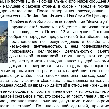
кты. По поступившим из официальных источников сообщени
к нарушению законов страны, в сборе и передаче госуда
дпринимательстве. После завершения расследования 
ители секты - Ли Чан, Ван Чживэнь, Цзи Леу и Яо Цзе - пре
Проблема борьбы с сектами, подобными "Фалуньгун"
нарушают стабильность в обществе и попирают зак
на прошедшем в Пекине 12-м заседании Постоянн
собрания народных представителей (китайского па
постановление по предупреждению и борьбе с р
незаконной деятельностью. В нем подчеркивается
прикрываясь религиозной деятельностью, занят
дыхательной гимнастикой "цигун", нарушают обще
имуществу и жизни граждан, наносят ущерб экономи
документе содержится призыв к судам, правоохранит
ским органам жестко реагировать на действия сектантск
рывающих стабильность своими нелегальными сходками". О
азывать за "участие в сборищах, направленных на наруш
 обмана людей, развратных действий в отношении женщин и
анно подошли к простым членам сект и их руководителя
лаварей сектантов и тех, кто совершил преступления", прим
ао", постановление, принятое депутатами, имеет "огро
тости в стране". По мнению наблюдателей, принятие