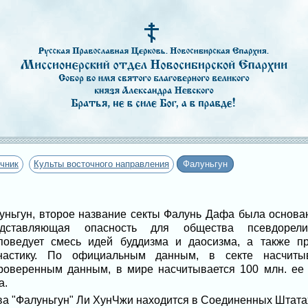
чник
Культы восточного направления
Фалуньгун
уньгун, второе название секты Фалунь Дафа была основана
дставляющая опасность для общества псевдорелиг
поведует смесь идей буддизма и даосизма, а также пр
настику. По официальным данным, в секте насчиты
роверенным данным, в мире насчитывается 100 млн. ее 
а.
ва "Фалуньгун" Ли ХунЧжи находится в Соединенных Штата