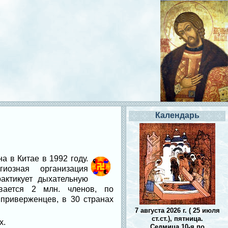
Календарь
 в Китае в 1992 году.
иозная организация
актикует дыхательную
вается 2 млн. членов, по
приверженцев, в 30 странах
7 августа 2026 г. ( 25 июля
ст.ст.), пятница.
х.
Седмица 10-я по