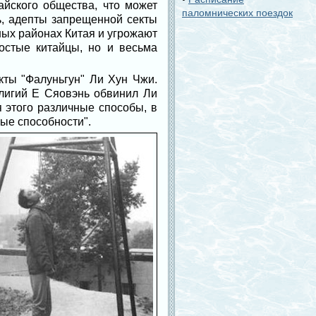
йского общества, что может
паломнических поездок
ть, адепты запрещенной секты
ных районах Китая и угрожают
ростые китайцы, но и весьма
кты "Фалуньгун" Ли Хун Чжи.
лигий Е Сяовэнь обвинил Ли
я этого различные способы, в
ные способности".