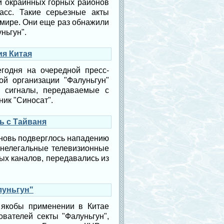
 и окраинных горных районов
асс. Такие серьезные акты
мире. Они еще раз обнажили
ньгун".
ия Китая
годня на очередной пресс-
й организации "Фалуньгун"
е сигналы, передаваемые с
ник "Синосат".
ь с Тайваня
вновь подверглось нападению
о нелегальные телевизионные
ых каналов, передавались из
луньгун"
якобы применении в Китае
вателей секты "Фалуньгун",