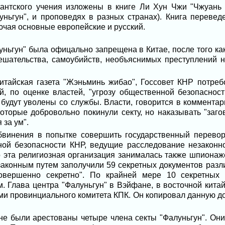
тантского учения изложены в книге Ли Хун Чжи "Чжуань 
уньгун", и проповедях в разных странах). Книга перевед
ючая основные европейские и русский.
луньгун" была офицально запрещена в Китае, после того к
ешательства, самоубийств, необъяснимых преступлений н
итайская газета "Жэньминь жибао", Госсовет КНР потреб
, по оценке властей, "угрозу общественной безопасност
 будут уволены со службы. Власти, говорится в комментар
оторые добровольно покинули секту, но наказывать "заго
 за ум".
винения в попытке совершить государственный перевор
ой безопасности КНР, ведущие расследование незаконно
то эта религиозная организация занималась также шпиона
законным путем заполучили 59 секретных документов разли
овершенно секретно". По крайней мере 10 секретных
. Глава центра "Фалуньгун" в Вэйфане, в восточной кита
ми провинциального комитета КПК. Он копировал данную д
ине были арестованы четыре члена секты "Фалуньгун". Он