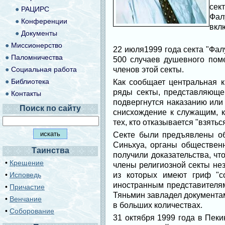
сек
●
РАЦИРС
Фал
●
Конференции
вкл
●
Документы
●
Миссионерство
22 июля1999 года секта "Фа
●
Паломничества
500 случаев душевного пом
●
Социальная работа
членов этой секты.
●
Библиотека
Как сообщает центральная к
ряды секты, представляющей
●
Контакты
подвергнутся наказанию или
Поиск по сайту
снисхождение к служащим, к
тех, кто отказывается "взяться
Секте были предъявлены об
Синьхуа, органы общественн
Таинства
получили доказательства, ч
•
Крещение
члены религиозной секты не
•
Исповедь
из которых имеют гриф "с
иностранным представителям
•
Причастие
Тяньмин завладел документа
•
Венчание
в больших количествах.
•
Соборование
31 октября 1999 года в Пек