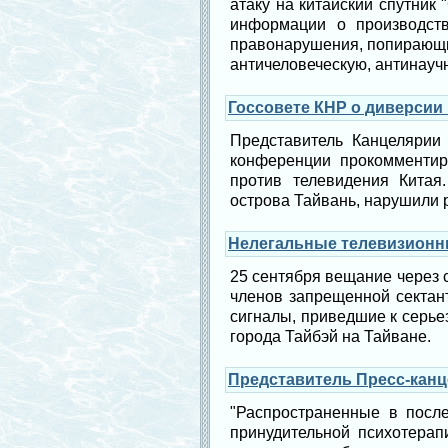
атаку на китайский спутник
информации о производств
правонарушения, попирающи
античеловеческую, антинауч
Госсовете КНР о диверсии
Представитель Канцелярии
конференции прокомментир
против телевидения Китая
острова Тайвань, нарушили р
Нелегальные телевизионн
25 сентября вещание через 
членов запрещенной сектант
сигналы, приведшие к серье
города Тайбэй на Тайване.
Представитель Пресс-канц
"Распространенные в пос
принудительной психотерап