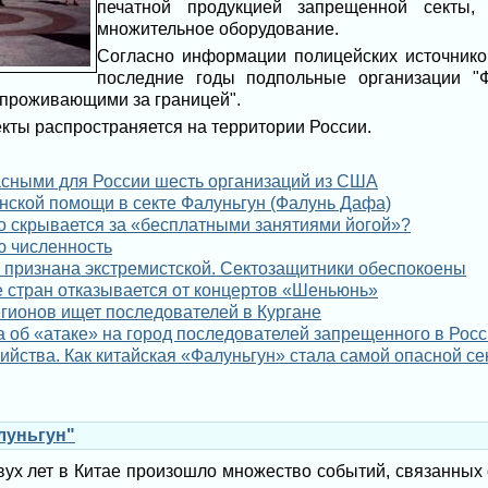
печатной продукцией запрещенной секты,
множительное оборудование.
Согласно информации полицейских источнико
последние годы подпольные организации "Ф
 проживающими за границей".
кты распространяется на территории России.
асными для России шесть организаций из США
нской помощи в секте Фалуньгун (Фалунь Дафа)
то скрывается за «бесплатными занятиями йогой»?
ю численность
 признана экстремистской. Сектозащитники обеспокоены
е стран отказывается от концертов «Шеньюнь»
егионов ищет последователей в Кургане
 об «атаке» на город последователей запрещенного в Росси
йства. Как китайская «Фалуньгун» стала самой опасной се
луньгун"
ух лет в Китае произошло множество событий, связанных с