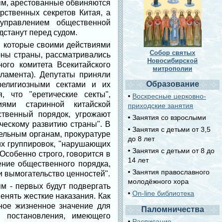
ям, арестованные обвиняются
рственных секретов Китая, а
управлением общественной
дстанут перед судом.
, которые своими действиями
Собор святых
оны страны, рассматривались
Новосибирской
ого комитета Всекитайского
митрополии
рламента). Депутаты приняли
Образование
елигиозными сектами и их
, что "еретические секты",
•
Воскресные церковно-
иями старинной китайской
приходские занятия
ственный порядок, угрожают
• Занятия со взрослыми
ческому развитию страны". В
• Занятия с детьми от 3,5
ельным органам, прокуратуре
до 8 лет
их группировок, "нарушающих
• Занятия с детьми от 8 до
собенно строго, говорится в
14 лет
ение общественного порядка,
• Занятия православного
 вымогательство ценностей".
молодёжного хора
м - первых будут подвергать
•
On-line библиотека
енять жесткие наказания. Как
мное жизненное значение для
Паломничества
 постановления, имеющего
•
Расписание