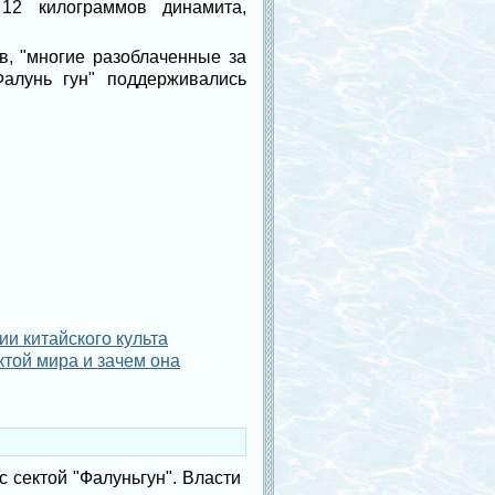
 12 килограммов динамита,
в, "многие разоблаченные за
алунь гун" поддерживались
и китайского культа
ктой мира и зачем она
 сектой "Фалуньгун". Власти