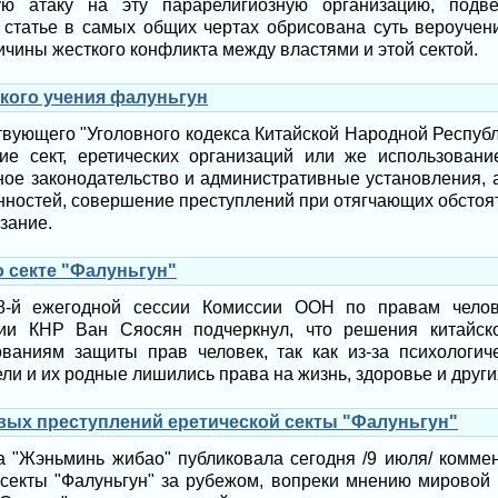
ую атаку на эту парарелигиозную организацию, подв
 статье в самых общих чертах обрисована суть вероучени
чины жесткого конфликта между властями и этой сектой.
ского учения фалуньгун
твующего "Уголовного кодекса Китайской Народной Республи
ие сект, еретических организаций или же использовани
ое законодательство и административные установления, а
нностей, совершение преступлений при отягчающих обстоя
зание.
о секте "Фалуньгун"
8-й ежегодной сессии Комиссии ООН по правам челове
ции КНР Ван Сяосян подчеркнул, что решения китайско
ованиям защиты прав человек, так как из-за психологич
ли и их родные лишились права на жизнь, здоровье и други
вых преступлений еретической секты "Фалуньгун"
а "Жэньминь жибао" публиковала сегодня /9 июля/ коммен
 секты "Фалуньгун" за рубежом, вопреки мнению мировой