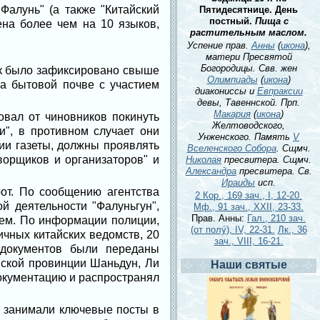
Фалунь" (а также "Китайский
Пятидесятнице. День
постный.
Пища с
ена более чем на 10 языков,
растительным маслом.
Успение прав.
Анны
(
икона
),
матери Пресвятой
Богородицы. Свв. жен
ак было зафиксировано свыше
Олимпиады
(
икона
)
а бытовой почве с участием
диакониссы и
Евпраксии
девы, Тавеннской. Прп.
Макария
(
икона
)
овал от чиновников покинуть
Желтоводского,
и", в противном случает они
Унженского. Память
V
ии газеты, должны проявлять
Вселенского Собора
. Сщмч.
ворщиков и организаторов" и
Николая
пресвитера. Сщмч.
Александра
пресвитера. Св.
Ираиды
исп.
от. По сообщению агентства
2 Кор., 169 зач., I, 12-20.
й деятельности "Фалуньгун",
Мф., 91 зач., XXII, 23-33.
Прав. Анны:
Гал., 210 зач.
жем. По информации полиции,
(от полу́), IV, 22-31.
Лк., 36
чных китайских ведомств, 20
зач., VIII, 16-21.
 документов были переданы
йской провинции Шаньдун, Ли
Наши святые
окументацию и распространял
и занимали ключевые посты в