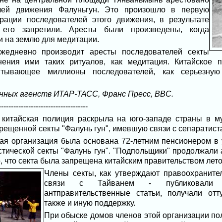
лей движения Фалуньгун. Это произошло в первую
рации последователей этого движения, в результате
 его запретили. Аресты были произведены, когда
и на землю для медитации.
ежедневно производит аресты последователей секты
ения ими таких ритуалов, как медитация. Китайское п
итывающее миллионы последователей, как серьезную 
ных агенств ИТАР-ТАСС, Франс Пресс, ВВС.
------------------------------------
 китайская полиция раскрыла на юго-западе страны в м
ещенной секты "Фалунь гун", имевшую связи с сепаратист
ая организация была основана 72-летним пенсионером в 
стической секты "Фалунь гун". "Подпольщики" продолжали 
, что секта была запрещена китайским правительством лето
Члены секты, как утверждают правоохраните
связи с Тайванем - публиковали 
антправительственные статьи, получали от
также и иную поддержку.
При обыске домов членов этой организации по