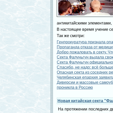
антикитайскими элементами,
В настоящее время учение се
Так же смотри:
Генпрокуратура признала оп
Пропаганда отказа от медици
Добро пожаловать в секту. Ч
Секта Фалуньгун выдала сво
Секта Фалуньгун официально
Спасибо, не надо: всё больш
Опасная секта из соседних р
Челябинская епархия заявила
Диверсии и массовые самоуби
проникла в Россию
Новая китайская секта "Фа
На протяжении последних дв