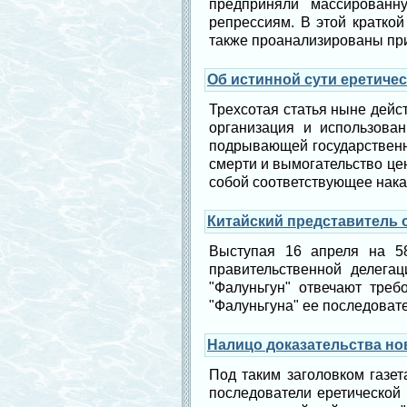
предприняли массированн
репрессиям. В этой краткой
также проанализированы при
Об истинной сути еретиче
Трехсотая статья ныне дейс
организация и использован
подрывающей государственн
смерти и вымогательство це
собой соответствующее нака
Китайский представитель 
Выступая 16 апреля на 5
правительственной делега
"Фалуньгун" отвечают треб
"Фалуньгуна" ее последовате
Налицо доказательства но
Под таким заголовком газет
последователи еретической