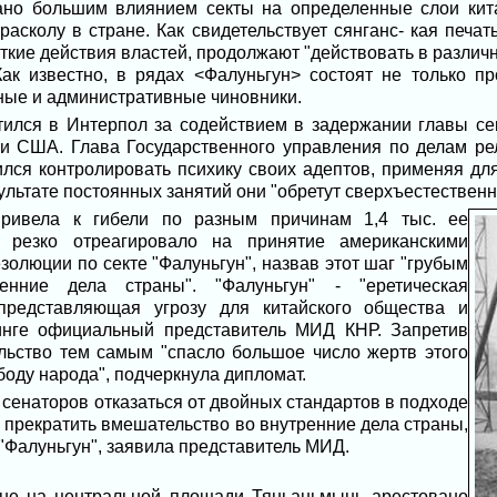
вано большим влиянием секты на определенные слои кита
расколу в стране. Как свидетельствует сянганс- кая печа
сткие действия властей, продолжают "действовать в различ
Как известно, в рядах <Фалуньгун> состоят не только п
ые и административные чиновники.
атился в Интерпол за содействием в задержании главы се
и США. Глава Государственного управления по делам ре
ился контролировать психику своих адептов, применяя дл
зультате постоянных занятий они "обретут сверхъестествен
 привела к гибели по разным причинам 1,4 тыс. ее
 резко отреагировало на принятие американскими
золюции по секте "Фалуньгун", назвав этот шаг "грубым
енние дела страны". "Фалуньгун" - "еретическая
 представляющая угрозу для китайского общества и
инге официальный представитель МИД КНР. Запретив
ельство тем самым "спасло большое число жертв этого
боду народа", подчеркнула дипломат.
 сенаторов отказаться от двойных стандартов в подходе
и прекратить вмешательство во внутренние дела страны,
 "Фалуньгун", заявила представитель МИД.
ине на центральной площади Тяньаньмынь арестовано