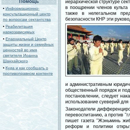
Помощь
иерархической структуре се
в поощрении членов культа 
•
Информационно-
также в нелегальном пре
консультационный центр
безопасности КНР эти руковод
по вопросам сектантства
•
Реабилитация
наркозависимых
•
Епархиальный Центр
защиты жизни и семейных
ценностей во имя
святителя Иоанна
Шанхайского
•
Куда и как сообщать о
противоправном контенте
и административным юридиче
общественный порядок и под
постановлении, следует нак
использование суеверий для
Законодатели дифференциров
перевоспитанию, а против "г
пишет газета "Жэньминь жиб
реформ и политики откры