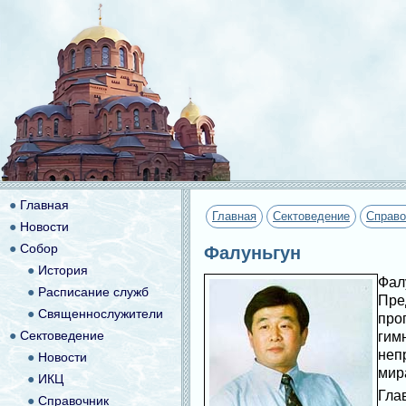
●
Главная
Главная
Сектоведение
Справо
●
Новости
●
Собор
Фалуньгун
●
История
Фал
●
Расписание служб
Пре
●
Священнослужители
про
●
Сектоведение
гим
неп
●
Новости
мир
●
ИКЦ
Гла
●
Справочник