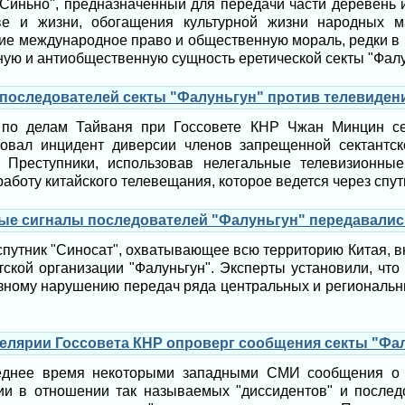
 "Синьно", предназначенный для передачи части деревень
е и жизни, обогащения культурной жизни народных м
е международное право и общественную мораль, редки в 
ную и антиобщественную сущность еретической секты "Фалу
 последователей секты "Фалуньгун" против телевиден
 по делам Тайваня при Госсовете КНР Чжан Минцин се
овал инцидент диверсии членов запрещенной сектантско
. Преступники, использовав нелегальные телевизионны
аботу китайского телевещания, которое ведется через спут
ые сигналы последователей "Фалуньгун" передавалис
спутник "Синосат", охватывающее всю территорию Китая, 
ской организации "Фалуньгун". Эксперты установили, чт
зному нарушению передач ряда центральных и региональн
елярии Госсовета КНР опроверг сообщения секты "Фа
леднее время некоторыми западными СМИ сообщения о 
ии в отношении так называемых "диссидентов" и последо