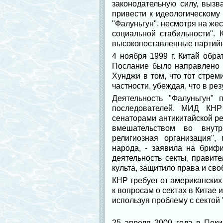
законодательную силу, выз
привести к идеологическому 
"Фалуньгун", несмотря на же
социальной стабильности". 
высокопоставленные партийн
4 ноября 1999 г. Китай обр
Послание было направлено 
Хунджи в том, что тот стрем
частности, убеждая, что в ре
Деятельность "Фалуньгун"
последователей. МИД КНР
сенаторами антикитайской ре
вмешательством во внутр
религиозная организация",
народа, - заявила на бриф
деятельность секты, правит
культа, защитило права и сво
КНР требует от американских
к вопросам о сектах в Китае 
используя проблему с сектой
25 апреля 2000 года в Пек