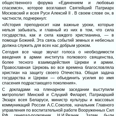
общественного форума «Единением и любовью
спасемся», которое возглавил Святейший Патриарх
Московский и всея Руси Алексий II . В своем слове он, в
частности, подчеркнул:
«История преподносит нам важные уроки, которые
нельзя забывать, и главный из них в том, что сила
государства, как и сила каждого христианина, — в
помощи Божией. Эта связь событий земных и небесных
должна служить для всех нас добрым уроком.
Сегодня все чаще звучат голоса о необходимости
введения в армии института полкового священства,
более тесного взаимодействия Церкви и армии.
Православная Церковь во все времена благословляла
христиан на защиту своего Отечества. Общая задача
государства и Церкви — объединить усилия во имя
спасения подрастающего поколения».
С докладами на пленарном заседании выступили
митрополит Минский и Слуцкий Филарет, Патриарший
Экзарх всея Беларуси, министр культуры и массовых
коммуникаций России А.С.Соколов, начальник Главного
управления по воспитательной работе Вооруженных Сил
РФ генерал-полковник Н.И.Резник. Затем были