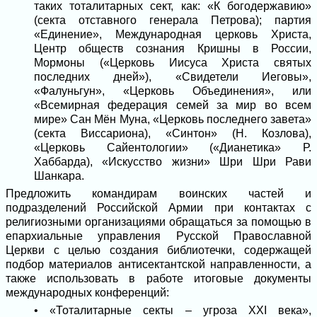
таких тоталитарных сект, как: «К богодержавию»
(секта отставного генерала Петрова); партия
«Единение», Международная церковь Христа,
Центр обществ сознания Кришны в России,
Мормоны («Церковь Иисуса Христа святых
последних дней»), «Свидетели Иеговы»,
«Фалуньгун», «Церковь Объединения», или
«Всемирная федерация семей за мир во всем
мире» Сан Мён Муна, «Церковь последнего завета»
(секта Виссариона), «Синтон» (Н. Козлова),
«Церковь Сайентологии» («Дианетика» Р.
Хаббарда), «Искусство жизни» Шри Шри Рави
Шанкара.
Предложить командирам воинских частей и
подразделений Российской Армии при контактах с
религиозными организациями обращаться за помощью в
епархиальные управления Русской Православной
Церкви с целью создания библиотечки, содержащей
подбор материалов антисектантской направленности, а
также использовать в работе итоговые документы
международных конференций:
• «Тоталитарные секты – угроза XXI века»,