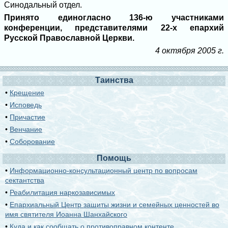
Синодальный отдел.
Принято единогласно 136-ю участниками
конференции, представителями 22-х епархий
Русской Православной Церкви.
4 октября 2005 г.
Таинства
•
Крещение
•
Исповедь
•
Причастие
•
Венчание
•
Соборование
Помощь
•
Информационно-консультационный центр по вопросам
сектантства
•
Реабилитация наркозависимых
•
Епархиальный Центр защиты жизни и семейных ценностей во
имя святителя Иоанна Шанхайского
•
Куда и как сообщать о противоправном контенте