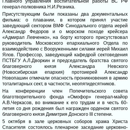
Главного управления воспитательной работы ВС РФ
генерал-полковника Н.И.Резника.
Присутствующим были показаны два документальных
фильма: о плавании, в котором принял участие
заведующий сектором ВМФ Синодального отдела иерей
Александр Федоров и о морском походе крейсера
«Адмирал Левченко», на борту которого присутствовал
руководитель Московского епархиального Отдела по
взаимодействию с Вооруженными силами иерей Михаил
Ялов. Профессор, заведующий кафедрой сектоведения
ПСТБГУ А.Л.Дворкин и председатель братства святого
благоверного князя Александра Невского
(Новосибирская епархия) протоиерей Александр
Новопашин отмечали опасность проникновения в армию
тоталитарных сект, в частности, неопятидесятников.
На конференции член Попечительского совета
благотворительного фонда «Омофор» генерал-майор
А.В.Черкасов, во внимание к его трудам и в честь 60-
летия со дня рождения был награжден орденом святого
благоверного князя Димитрия Донского III степени.
5 октября в зале церковных соборов храма Христа
Спасителя состоялось пленарное заседание церковно-