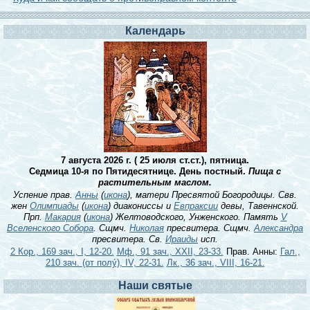
Календарь
7 августа 2026 г. ( 25 июля ст.ст.), пятница.
Седмица 10-я по Пятидесятнице. День постный.
Пища с
растительным маслом.
Успение прав.
Анны
(
икона
), матери Пресвятой Богородицы. Свв.
жен
Олимпиады
(
икона
) диакониссы и
Евпраксии
девы, Тавеннской.
Прп.
Макария
(
икона
) Желтоводского, Унженского. Память
V
Вселенского Собора
. Сщмч.
Николая
пресвитера. Сщмч.
Александра
пресвитера. Св.
Ираиды
исп.
2 Кор., 169 зач., I, 12-20.
Мф., 91 зач., XXII, 23-33.
Прав. Анны:
Гал.,
210 зач. (от полу́), IV, 22-31.
Лк., 36 зач., VIII, 16-21.
Наши святые