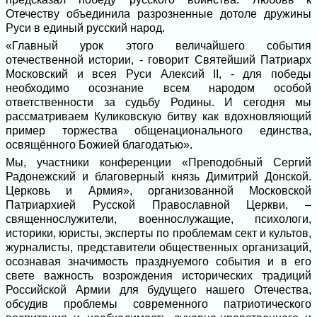
Отечеству объединила разрозненные дотоле дружины
Руси в единый русский народ.
«Главный урок этого величайшего события
отечественной истории, - говорит Святейший Патриарх
Московский и всея Руси Алексий II, - для победы
необходимо осознание всем народом особой
ответственности за судьбу Родины. И сегодня мы
рассматриваем Куликовскую битву как вдохновляющий
пример торжества общенационального единства,
освящённого Божией благодатью».
Мы, участники конференции «Преподобный Сергий
Радонежский и благоверный князь Димитрий Донской.
Церковь и Армия», организованной Московской
Патриархией Русской Православной Церкви, –
священнослужители, военнослужащие, психологи,
историки, юристы, эксперты по проблемам сект и культов,
журналисты, представители общественных организаций,
осознавая значимость празднуемого события и в его
свете важность возрождения исторических традиций
Российской Армии для будущего нашего Отечества,
обсудив проблемы современного патриотического