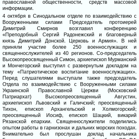
православной общественности, средств массовой
информации.
4 октября в Синодальном отделе по взаимодействию с
Вооруженными силами Председатель протоиерей
Димитрий Смирнов возглавил конференцию
«Преподобный Сергий Радонежский и благоверный
князь Димитрий Донской. Церковь и Армия». В ней
приняли участие более 250 военнослужащих и
священнослужителей из 40 регионов. Со-председатель
Высокопреосвященный Симон, архиепископ Мурманский
и Мончегорский выступил с развернутым докладом на
тему «Патриотическое воспитание военнослужащих».
Перед слушателями выступали также председатель
Отдела по взаимодействию с Вооруженными силами
Украинской Православной Церкви (Московский
Патриархат) Высокопреосвященный Августин,
архиепископ Львовский и Галичский; преосвященный
Тихон, епископ Архангельский и Холмогорский;
преосвященный Иосиф, епископ Шацкий, викарий
Рязанской епархии. Священнослужители поделились
опытом работы в гарнизонах и дальних морских походах.
Внимательно был прослушан доклад начальника