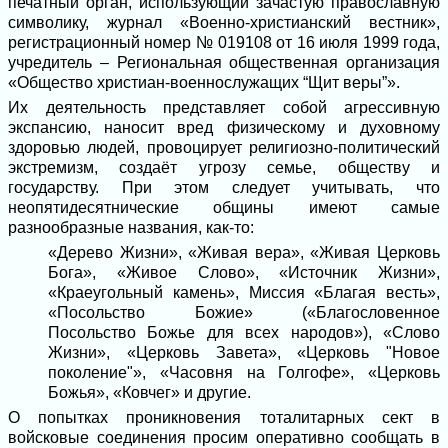
печатный орган, использующий зачастую православную
символику, журнал «Военно-христианский вестник»,
регистрационный номер № 019108 от 16 июля 1999 года,
учредитель – Региональная общественная организация
«Общество христиан-военнослужащих “Щит веры”».
Их деятельность представляет собой агрессивную
экспансию, наносит вред физическому и духовному
здоровью людей, провоцирует религиозно-политический
экстремизм, создаёт угрозу семье, обществу и
государству. При этом следует учитывать, что
неопятидесятнические общины имеют самые
разнообразные названия, как-то:
«Дерево Жизни», «Живая вера», «Живая Церковь
Бога», «Живое Слово», «Источник Жизни»,
«Краеугольный камень», Миссия «Благая весть»,
«Посольство Божие» («Благословенное
Посольство Божье для всех народов»), «Слово
Жизни», «Церковь Завета», «Церковь "Новое
поколение"», «Часовня на Голгофе», «Церковь
Божья», «Ковчег» и другие.
О попытках проникновения тоталитарных сект в
войсковые соединения просим оперативно сообщать в