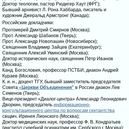
Доктор теологии, пастор Рюдигер Хаут (ФРГ);
Бывший архивист Л. Рона Хаббарда, писатель и
художник Джеральд Армстронг (Канада);
Российские докладчики:
Протоиерей Дмитрий Смирнов (Москва);
Прот. Александр Шабанов (Тверь);
Прот. Александр Новопашин (Новосибирск);
Священник Владимир Зайцев (Екатеринбург);
Священник Алексий Уминский (Москва);
Доктор исторических наук, священник Пётр Иванов
(Москва);
Канд. Богословия, профессор ПСТБИ, диакон Андрей
Кураев (Москва);
К. и. н., доцент ТГУ, бывший заместитель председателя
Совета
«
Церкви Объединения"
в России диакон Лев
Семенов (Тверь);
Вице-президент «Диалог-центра» Александр Леонидович
Дворкин, председатель
информационно-
консультационного центра по вопросам сектантства
свщмч. Иринея Лионского (Москва);
Доктор медицинских наук, профессор Ф. В. Кондратьев
(институт судебной психиатрии им. Сербского г. Москва);