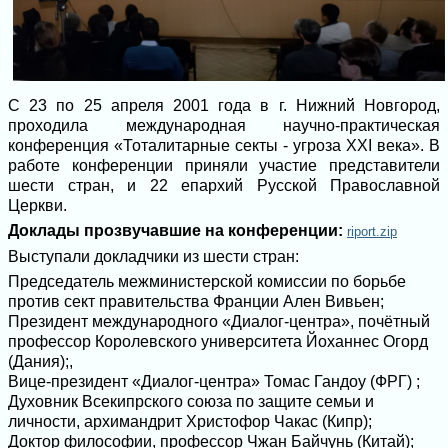
С 23 по 25 апреля 2001 года в г. Нижний Новгород,
проходила международная научно-практическая
конференция «Тоталитарные секты - угроза ХХI века». В
работе конференции приняли участие представители
шести стран, и 22 епархий Русской Православной
Церкви.
Доклады прозвучавшие на конференции:
riport.zip
Выступали докладчики из шести стран:
Председатель межминистерской комиссии по борьбе
против сект правительства Франции Ален Вивьен;
Президент международного «Диалог-центра», почётный
профессор Королевского университета Йоханнес Огорд
(Дания);,
Вице-президент «Диалог-центра» Томас Гандоу (ФРГ) ;
Духовник Всекипрского союза по защите семьи и
личности, архимандрит Христофор Чакас (Кипр);
Доктор философии, профессор Чжан Байчунь (Китай);