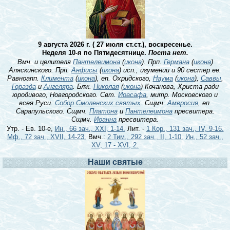
9 августа 2026 г. ( 27 июля ст.ст.), воскресенье.
Неделя 10-я по Пятидесятнице.
Поста нет.
Вмч. и целителя
Пантелеимона
(
икона
). Прп.
Германа
(
икона
)
Аляскинского. Прп.
Анфисы
(
икона
) исп., игумении и 90 сестер ее.
Равноапп.
Климента
(
икона
), еп. Охридского,
Наума
(
икона
),
Саввы
,
Горазда
и
Ангеляра
. Блж.
Николая
(
икона
) Кочанова, Христа ради
юродивого, Новгородского. Свт.
Иоасафа
, митр. Московского и
всея Руси.
Собор Смоленских святых
. Сщмч.
Амвросия
, еп.
Сарапульского. Сщмч.
Платона
и
Пантелеимона
пресвитера.
Сщмч.
Иоанна
пресвитера.
Утр. - Ев. 10-е,
Ин., 66 зач., XXI, 1-14.
Лит. -
1 Кор., 131 зач., IV, 9-16.
Мф., 72 зач., XVII, 14-23.
Вмч.:
2 Тим., 292 зач., II, 1-10.
Ин., 52 зач.,
XV, 17 - XVI, 2.
Наши святые