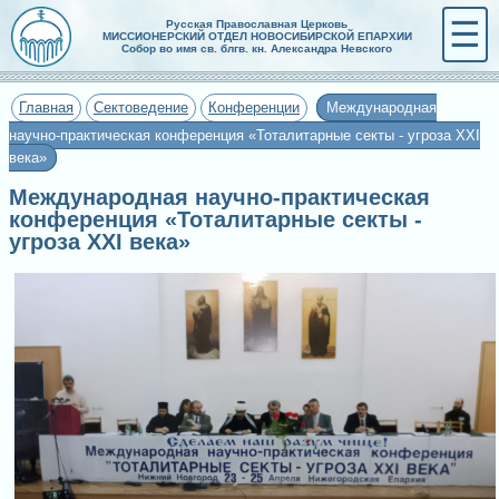
☰
Русская Православная Церковь
МИССИОНЕРСКИЙ ОТДЕЛ НОВОСИБИРСКОЙ ЕПАРХИИ
Собор во имя св. блгв. кн. Александра Невского
Главная
Сектоведение
Конференции
Международная
научно-практическая конференция «Тоталитарные секты - угроза ХХI
века»
Международная научно-практическая
конференция «Тоталитарные секты -
угроза ХХI века»