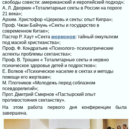
свободы совести: американский и европейский подход»;
А. Л. Дворкин «Тоталитарные секты в России на пороге
21 века»;
Архим. Христофор «Церковь и секты: опыт Кипра»;
Проф. Чжан Байчунь «Секты и государство в
современном Китае»;
Пастор Р. Хаут «Секта
мормонов
: тайный оккультизм
под маской христианства»;
Проф. Ф. Кондратьев «Психолого- психиатрические
аспекты проблемы сектанства»;
Проф. В. Трошин « Тоталитарные секты и нервно
психическое здоровье детей и подростков»;
Е. Волков «Психическое насилие в сектах и методы
помощи его жертвам»;
М. Плотников «Молодежь перед соблазном
псевдорелигий»;
Прот. Дмитрий Смирнов «Пастырский опыт
противостояния сектанству».
На этом работа первого дня конференции была
завершена.