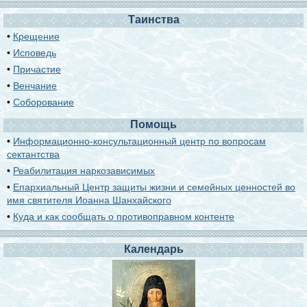
Таинства
•
Крещение
•
Исповедь
•
Причастие
•
Венчание
•
Соборование
Помощь
•
Информационно-консультационный центр по вопросам
сектантства
•
Реабилитация наркозависимых
•
Епархиальный Центр защиты жизни и семейных ценностей во
имя святителя Иоанна Шанхайского
•
Куда и как сообщать о противоправном контенте
Календарь