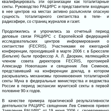
квалифицировать эти организации как тоталитарные
секты. Руководство РАЦИРС и представители входящих
в нее центров на местах активно разъясняли опасную
сущность тоталитарного сектантства в теле- и
радиоэфире, со страниц журналов и газет.
Продолжились и упрочились за отчетный период
деловые связи РАЦИРС с Европейской федерацией
исследовательских центров информирования о
сектантстве (FECRIS). Участниками ее ежегодной
конференции, проходившей в марте 2006 г. в Брюсселе
(Бельгия) были профессор А. Л. Дворкин, являющийся
членом совета директоров FECRIS, протоиерей
Александр Новопашин и священник Лев Семенов,
представивший на конференции доклад, в котором
раскрывались механизмы проникновения тоталитарной
секты Муна в федеральные министерства и ведомства
России в период экспансии мунитской секты в первой
половине 90-х годов.
В качестве примера практической результативности
деятельности РАЦИРС священник Лев Семенов привел
Заявление РАЦИРС от 19 июня 2006 г., своевременно