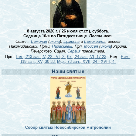
8 августа 2026 г. ( 26 июля ст.ст.), суббота.
Седмица 10-я по Пятидесятнице.
Поста нет.
Сщмчч.
Ермолая
(
икона
),
Ермиппа
и
Ермократа
, иереев
Никомидийских. Прмц.
Параскевы
. Прп.
Моисея
(
икона
) Угрина,
Печерского. Сщмч.
Сергия
пресвитера.
Прп.:
Гал., 213 зач., V, 22 - VI, 2.
Лк., 24 зач., VI, 17-23
. Ряд.:
Рим.,
119 зач., XV, 30-33.
Мф., 73 зач., XVII, 24 - XVIII, 4.
Наши святые
Собор святых Новосибирской митрополии