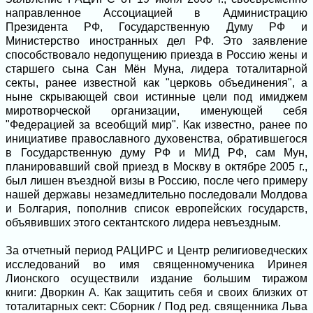
направленное Ассоциацией в Администрацию
Президента РФ, Государственную Думу РФ и
Министерство иностранных дел РФ. Это заявление
способствовало недопущению приезда в Россию жены и
старшего сына Сан Мён Муна, лидера тоталитарной
секты, ранее известной как "церковь объединения", а
ныне скрывающей свои истинные цели под имиджем
миротворческой организации, именующей себя
"Федерацией за всеобщий мир". Как известно, ранее по
инициативе православного духовенства, обратившегося
в Государственную думу РФ и МИД РФ, сам Мун,
планировавший свой приезд в Москву в октябре 2005 г.,
был лишен въездной визы в Россию, после чего примеру
нашей державы незамедлительно последовали Молдова
и Болгария, пополнив список европейских государств,
объявивших этого сектантского лидера невъездным.
За отчетный период РАЦИРС и Центр религиоведческих
исследований во имя священномученика Иринея
Лионского осуществили издание большим тиражом
книги: Дворкин А. Как защитить себя и своих близких от
тоталитарных сект: Сборник / Под ред. священника Льва