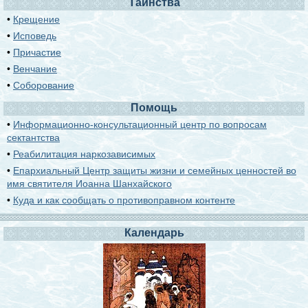
Таинства
•
Крещение
•
Исповедь
•
Причастие
•
Венчание
•
Соборование
Помощь
•
Информационно-консультационный центр по вопросам
сектантства
•
Реабилитация наркозависимых
•
Епархиальный Центр защиты жизни и семейных ценностей во
имя святителя Иоанна Шанхайского
•
Куда и как сообщать о противоправном контенте
Календарь