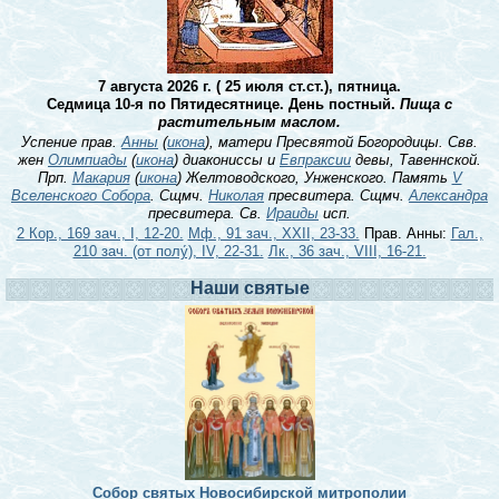
7 августа 2026 г. ( 25 июля ст.ст.), пятница.
Седмица 10-я по Пятидесятнице. День постный.
Пища с
растительным маслом.
Успение прав.
Анны
(
икона
), матери Пресвятой Богородицы. Свв.
жен
Олимпиады
(
икона
) диакониссы и
Евпраксии
девы, Тавеннской.
Прп.
Макария
(
икона
) Желтоводского, Унженского. Память
V
Вселенского Собора
. Сщмч.
Николая
пресвитера. Сщмч.
Александра
пресвитера. Св.
Ираиды
исп.
2 Кор., 169 зач., I, 12-20.
Мф., 91 зач., XXII, 23-33.
Прав. Анны:
Гал.,
210 зач. (от полу́), IV, 22-31.
Лк., 36 зач., VIII, 16-21.
Наши святые
Собор святых Новосибирской митрополии