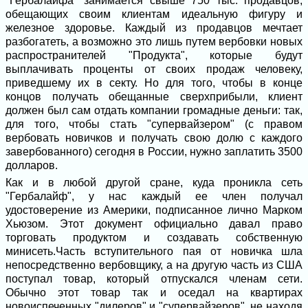
"Гербалайфа" занимается свыше 750 тыс. продавцов,
обещающих своим клиентам идеальную фигуру и
железное здоровье. Каждый из продавцов мечтает
разбогатеть, а возможно это лишь путем вербовки новых
распространителей "Продукта", которые будут
выплачивать проценты от своих продаж человеку,
приведшему их в секту. Но для того, чтобы в конце
концов получать обещанные сверхприбыли, клиент
должен был сам отдать компании громадные деньги: так,
для того, чтобы стать "супервайзером" (с правом
вербовать новичков и получать свою долю с каждого
завербованного) сегодня в России, нужно заплатить 3500
долларов.
Как и в любой другой сране, куда проникла сеть
"Гербалайф", у нас каждый ее член получал
удостоверение из Америки, подписанное лично Марком
Хьюзом. Этот документ официально давал право
торговать продуктом и создавать собственную
минисеть.Часть вступительного пая от новичка шла
непосредственно вербовщику, а на другую часть из США
поступал товар, который отпускался членам сети.
Обычно этот товар так и оседал на квартирах
новоиспеченных "дилеров" и "супервайзеров", не находя