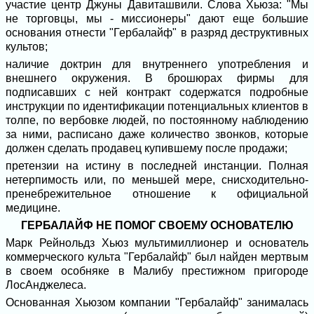
участие центр Джуны Давиташвили. Слова Хьюза: "Мы
не торговцы, мы - миссионеры" дают еще большие
основания отнести "Гербалайф" в разряд деструктивных
культов;
наличие доктрин для внутреннего употребления и
внешнего окружения. В брошюрах фирмы для
подписавших с ней контракт содержатся подробные
инструкции по идентификации потенциальных клиентов в
толпе, по вербовке людей, по постоянному наблюдению
за ними, расписано даже количество звонков, которые
должен сделать продавец купившему после продажи;
претензии на истину в последней инстанции. Полная
нетерпимость или, по меньшей мере, снисходительно-
пренебрежительное отношение к официальной
медицине.
ГЕРБАЛАЙФ НЕ ПОМОГ СВОЕМУ ОСНОВАТЕЛЮ
Марк Рейнольдз Хьюз мультимиллионер и основатель
коммерческого культа "Гербалайф" был найден мертвым
в своем особняке в Малибу престижном пригороде
ЛосАнджелеса.
Основанная Хьюзом компании "Гербалайф" занималась