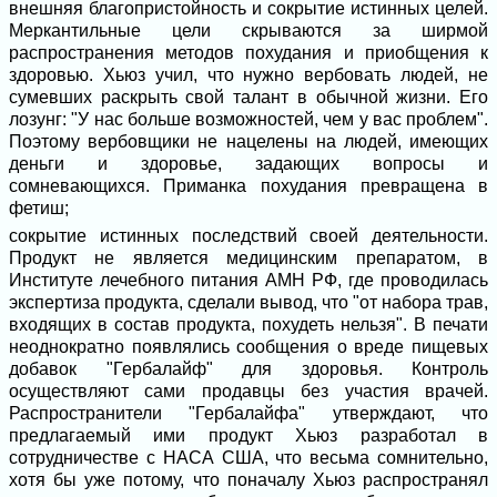
внешняя благопристойность и сокрытие истинных целей.
Меркантильные цели скрываются за ширмой
распространения методов похудания и приобщения к
здоровью. Хьюз учил, что нужно вербовать людей, не
сумевших раскрыть свой талант в обычной жизни. Его
лозунг: "У нас больше возможностей, чем у вас проблем".
Поэтому вербовщики не нацелены на людей, имеющих
деньги и здоровье, задающих вопросы и
сомневающихся. Приманка похудания превращена в
фетиш;
сокрытие истинных последствий своей деятельности.
Продукт не является медицинским препаратом, в
Институте лечебного питания АМН РФ, где проводилась
экспертиза продукта, сделали вывод, что "от набора трав,
входящих в состав продукта, похудеть нельзя". В печати
неоднократно появлялись сообщения о вреде пищевых
добавок "Гербалайф" для здоровья. Контроль
осуществляют сами продавцы без участия врачей.
Распространители "Гербалайфа" утверждают, что
предлагаемый ими продукт Хьюз разработал в
сотрудничестве с НАСА США, что весьма сомнительно,
хотя бы уже потому, что поначалу Хьюз распространял