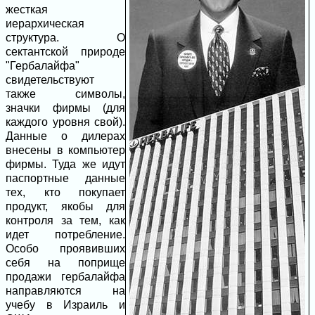
жесткая
иерархическая
структура. О
сектантской природе
"Гербалайфа"
свидетельствуют
также символы,
значки фирмы (для
каждого уровня свой).
Данные о дилерах
внесены в компьютер
фирмы. Туда же идут
паспортные данные
тех, кто покупает
продукт, якобы для
контроля за тем, как
идет потребление.
Особо проявивших
себя на поприще
продажи гербалайфа
направляются на
учебу в Израиль и