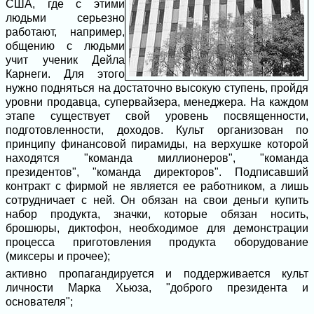
США, где с этими
людьми серьезно
работают, например,
общению с людьми
учит ученик Дейла
Карнеги. Для этого
нужно подняться на достаточно высокую ступень, пройдя
уровни продавца, супервайзера, менеджера. На каждом
этапе существует свой уровень посвященности,
подготовленности, доходов. Культ организован по
принципу финансовой пирамиды, на верхушке которой
находятся "команда миллионеров", "команда
президентов", "команда директоров". Подписавший
контракт с фирмой не является ее работником, а лишь
сотрудничает с ней. Он обязан на свои деньги купить
набор продукта, значки, которые обязан носить,
брошюры, диктофон, необходимое для демонстрации
процесса приготовления продукта оборудование
(миксеры и прочее);
активно пропагандируется и поддерживается культ
личности Марка Хьюза, "доброго президента и
основателя";