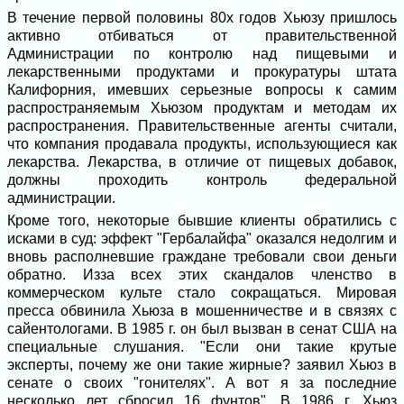
В течение первой половины 80х годов Хьюзу пришлось
активно отбиваться от правительственной
Администрации по контролю над пищевыми и
лекарственными продуктами и прокуратуры штата
Калифорния, имевших серьезные вопросы к самим
распространяемым Хьюзом продуктам и методам их
распространения. Правительственные агенты считали,
что компания продавала продукты, использующиеся как
лекарства. Лекарства, в отличие от пищевых добавок,
должны проходить контроль федеральной
администрации.
Кроме того, некоторые бывшие клиенты обратились с
исками в суд: эффект "Гербалайфа" оказался недолгим и
вновь располневшие граждане требовали свои деньги
обратно. Изза всех этих скандалов членство в
коммерческом культе стало сокращаться. Мировая
пресса обвинила Хьюза в мошенничестве и в связях с
сайентологами. В 1985 г. он был вызван в сенат США на
специальные слушания. "Если они такие крутые
эксперты, почему же они такие жирные? заявил Хьюз в
сенате о своих "гонителях". А вот я за последние
несколько лет сбросил 16 фунтов". В 1986 г. Хьюз