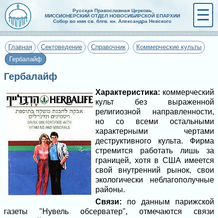
☰
Русская Православная Церковь
МИССИОНЕРСКИЙ ОТДЕЛ НОВОСИБИРСКОЙ ЕПАРХИИ
Собор во имя св. блгв. кн. Александра Невского
Главная
Сектоведение
Справочник
Коммерческие культы
Гербалайф
Гербалайф
Характеристика:
коммерческий
культ без выраженной
религиозной направленности,
но со всеми остальными
характерными чертами
деструктивного культа. Фирма
стремится работать лишь за
границей, хотя в США имеется
свой внутренний рынок, свои
экологически неблагополучные
районы.
Связи:
по данным парижской
газеты "Нувель обсерватер", отмечаются связи