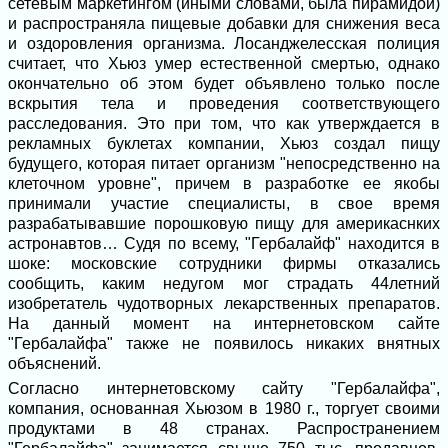
сетевым маркетингом (иными словами, была пирамидой)
и распространяла пищевые добавки для снижения веса
и оздоровления организма. Лосанджелесская полиция
считает, что Хьюз умер естественной смертью, однако
окончательно об этом будет объявлено только после
вскрытия тела и проведения соответствующего
расследования. Это при том, что как утверждается в
рекламных буклетах компании, Хьюз создал пищу
будущего, которая питает организм "непосредственно на
клеточном уровне", причем в разработке ее якобы
принимали участие специалисты, в свое время
разрабатывавшие порошковую пищу для америкаснких
астронавтов… Судя по всему, "Гербалайф" находится в
шоке: московские сотрудники фирмы отказались
сообщить, каким недугом мог страдать 44летний
изобретатель чудотворных лекарственных препаратов.
На данный момент на интернетовском сайте
"Гербалайфа" также не появилось никаких внятных
объяснений.
Согласно интернетовскому сайту "Гербалайфа",
компания, основанная Хьюзом в 1980 г., торгует своими
продуктами в 48 странах. Распространением