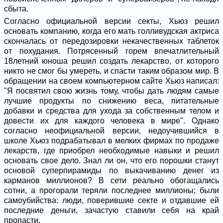
сбыта.
Согласно официальной версии секты, Хьюз решил
основать компанию, когда его мать голливудская актриса
скончалась от передозировки некачественных таблеток
от похудания. Потрясенный горем впечатлительный
18летний юноша решил создать лекарство, от которого
никто не смог бы умереть, и спасти таким образом мир. В
обращении на своем компьютерном сайте Хьюз написал:
"Я посвятил свою жизнь тому, чтобы дать людям самые
лучшие продукты по снижению веса, питательные
добавки и средства для ухода за собственным телом и
довести их для каждого человека в мире". Однако
согласно неофициальной версии, недоучившийся в
школе Хьюз подрабатывал в мелких фирмах по продаже
лекарств, где приобрел необходимые навыки и решил
основать свое дело. Знал ли он, что его порошки станут
основой суперпирамиды по выкачиванию денег из
карманов миллионов? В сети реально обогащались
сотни, а прогорали теряли последнее миллионы; были
самоубийства: люди, поверившие секте и отдавшие ей
последние деньги, зачастую ставили себя на край
пропасти.