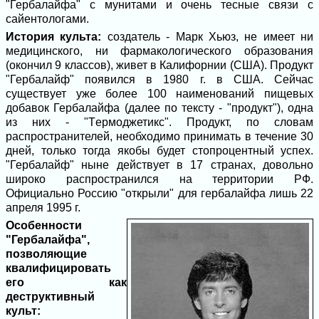
"Гербалайфа" с мунитами и очень тесные связи с
сайентологами.
История культа:
создатель - Марк Хьюз, не имеет ни
медицинского, ни фармакологического образования
(окончил 9 классов), живет в Калифорнии (США). Продукт
"Гербалайф" появился в 1980 г. в США. Сейчас
существует уже более 100 наименований пищевых
добавок Гербалайфа (далее по тексту - "продукт"), одна
из них - "Термоджетикс". Продукт, по словам
распространителей, необходимо принимать в течение 30
дней, только тогда якобы будет стопроцентный успех.
"Гербалайф" ныне действует в 17 странах, довольно
широко распространился на территории РФ.
Официально Россию "открыли" для гербалайфа лишь 22
апреля 1995 г.
Особенности
"Гербалайфа",
позволяющие
квалифицировать
его как
деструктивный
культ: