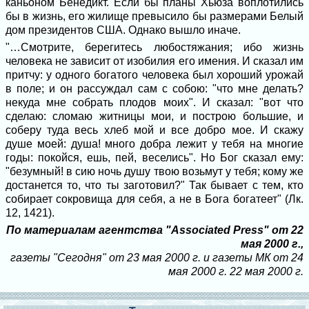
каньоном Бенедикт. Если бы планы Хьюза воплотились
бы в жизнь, его жилище превысило бы размерами Белый
дом президентов США. Однако вышло иначе.
"…Смотрите, берегитесь любостяжания; ибо жизнь
человека не зависит от изобилия его имения. И сказал им
притчу: у одного богатого человека был хороший урожай
в поле; и он рассуждал сам с собою: "что мне делать?
некуда мне собрать плодов моих". И сказал: "вот что
сделаю: сломаю житницы мои, и построю большие, и
соберу туда весь хлеб мой и все добро мое. И скажу
душе моей: душа! много добра лежит у тебя на многие
годы: покойся, ешь, пей, веселись". Но Бог сказал ему:
"безумный! в сию ночь душу твою возьмут у тебя; кому же
достанется то, что ты заготовил?" Так бывает с тем, кто
собирает сокровища для себя, а не в Бога богатеет" (Лк.
12, 1421).
По материалам агентства "Associated Press" от 22
мая 2000 г.,
газеты "Сегодня" от 23 мая 2000 г. и газеты МК от 24
мая 2000 г. 22 мая 2000 г.